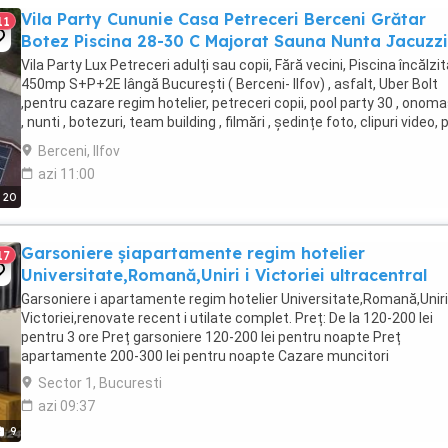
Vila Party Cununie Casa Petreceri Berceni Grătar
11
Botez Piscina 28-30 C Majorat Sauna Nunta Jacuzzi
Vila Party Lux Petreceri adulți sau copii, Fără vecini, Piscina încălzit
450mp S+P+2E lângă București ( Berceni- Ilfov) , asfalt, Uber Bolt
,pentru cazare regim hotelier, petreceri copii, pool party 30 , onoma
, nunti , botezuri, team building , filmări , ședințe foto, clipuri video, 
party, ...
Berceni, Ilfov
azi 11:00
20
Garsoniere șiapartamente regim hotelier
17
Universitate,Romană,Uniri i Victoriei ultracentral
Garsoniere i apartamente regim hotelier Universitate,Romană,Uniri 
Victoriei,renovate recent i utilate complet. Preț: De la 120-200 lei
pentru 3 ore Preț garsoniere 120-200 lei pentru noapte Preț
apartamente 200-300 lei pentru noapte Cazare muncitori
Sector 1, Bucuresti
azi 09:37
9