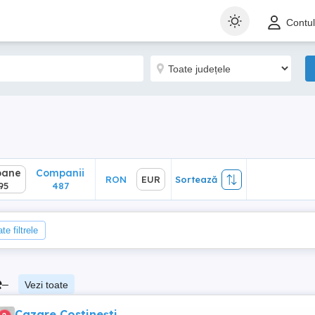
ane
Companii
RON
EUR
Sortează
Contu
5
487
oane
Companii
RON
EUR
Sortează
95
487
te filtrele
e
–
Vezi toate
Cazare Costinești