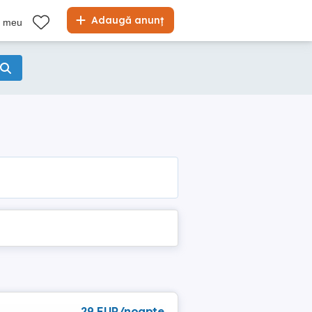
Adaugă anunț
l meu
29 EUR/noapte