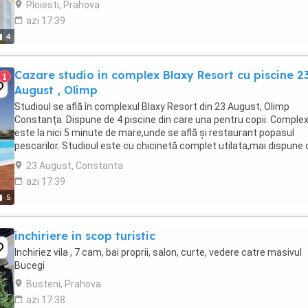
Ploiesti, Prahova
azi 17:39
4
Cazare studio in complex Blaxy Resort cu piscine 2
1
August , Olimp
Studioul se află în complexul Blaxy Resort din 23 August, Olimp
Constanța. Dispune de 4 piscine din care una pentru copii. Complex
este la nici 5 minute de mare,unde se află și restaurant popasul
pescarilor. Studioul este cu chicinetă complet utilata,mai dispune 
un pat king size și o canapea,vederea ...
23 August, Constanta
azi 17:39
5
inchiriere in scop turistic
Inchiriez vila , 7 cam, bai proprii, salon, curte, vedere catre masivul
Bucegi
Busteni, Prahova
azi 17:38