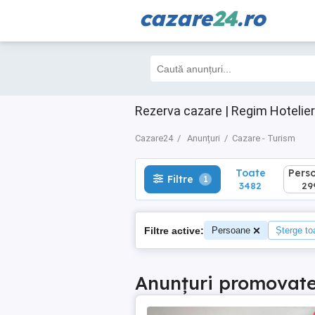
cazare
24
.ro
Toate
Perso
Filtre
1
3482
299
Rezerva cazare | Regim Hotelier
Cazare24
Anunțuri
Cazare - Turism
Toate
Pers
Filtre
1
3482
29
Filtre active:
Persoane
Șterge toa
Anunțuri promovat