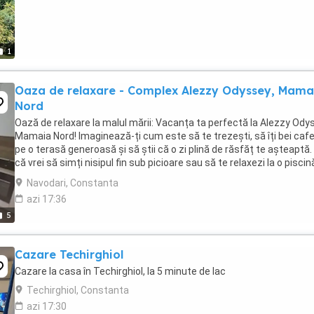
1
Oaza de relaxare - Complex Alezzy Odyssey, Mama
Nord
Oază de relaxare la malul mării: Vacanța ta perfectă la Alezzy Ody
Mamaia Nord! Imaginează-ți cum este să te trezești, să îți bei caf
pe o terasă generoasă și să știi că o zi plină de răsfăț te așteaptă. 
că vrei să simți nisipul fin sub picioare sau să te relaxezi la o piscin
...
Navodari, Constanta
azi 17:36
5
Cazare Techirghiol
Cazare la casa în Techirghiol, la 5 minute de lac
Techirghiol, Constanta
azi 17:30