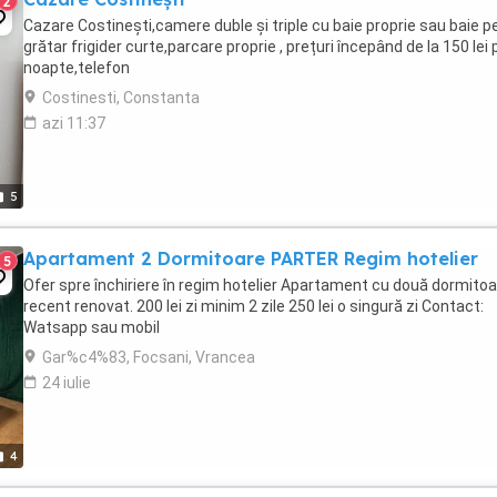
2
Cazare Costinești,camere duble și triple cu baie proprie sau baie pe
grătar frigider curte,parcare proprie , prețuri începând de la 150 lei 
noapte,telefon
Costinesti, Constanta
azi 11:37
5
Apartament 2 Dormitoare PARTER Regim hotelier
5
Ofer spre închiriere în regim hotelier Apartament cu două dormitoa
recent renovat. 200 lei zi minim 2 zile 250 lei o singură zi Contact:
Watsapp sau mobil
Gar%c4%83, Focsani, Vrancea
24 iulie
4