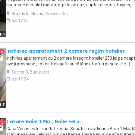
bucatarie complet mobilata: plita pe gaz, cuptor electric, frigider,
sufragerie compusa ...
Brazda lui Novac, Craiova, Dolj
azi 17:25
5
inchiriez aparatament 2 camere regim hotelier
6
Închiriez apartament cu 2 camere în regim hotelier 250 lei pe noap
aveți prosoape , tot ce trebuie în bucătărie ( farfuri pahare etc...)
Sector 3, Bucuresti
azi 17:24
5
Cazare Băile 1 Mai, Băile Felix
1
Casa Venus este o unitate noua. Situata in statiunea Baile 1 Mai, l
stațiunea Băile Felix și 5 km de Oradea. Casa Venus se afla în imed