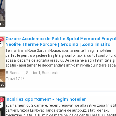
5
Cazare Academia de Politie Spital Memorial Enayat
75
Neolife Therme Parcare | Gradina | Zona linistita
Te invităm la Rose Garden House, apartamente în regim hotelier
perfecte pentru o ședere liniștită și confortabilă, cu tot confortul 
acasă, departe de agitatia orasului. De ce să ne alegi? Intimitate și
spațiu - apartamente decomandate într-o mini-vilă cu intrare sepa
și grădină, într-un ...
Baneasa, Sector 1, Bucuresti
azi 17:28
10
inchiriez apartament - regim hotelier
1
apartament cu 2 camere, recent renovat. se afla intr-o zona linistit
cartier Brazda lui Novac, langa statie de autobuz, statii de taxi,
magazine, piata, la 10 min de mers pe jos de centrul orasului. facilit