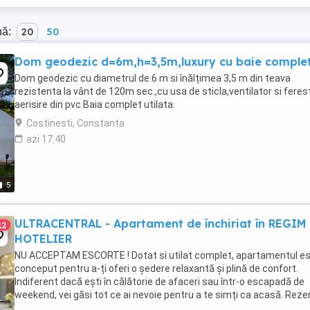
nă:
20
50
Dom geodezic d=6m,h=3,5m,luxury cu baie comple
Dom geodezic cu diametrul de 6 m si înălțimea 3,5 m din teava
rezistenta la vânt de 120m sec.,cu usa de sticla,ventilator si feres
aerisire din pvc.Baia complet utilata.
Costinesti, Constanta
azi 17:40
5
ULTRACENTRAL - Apartament de închiriat în REGIM
12
HOTELIER
NU ACCEPTAM ESCORTE ! Dotat si utilat complet, apartamentul e
conceput pentru a-ți oferi o ședere relaxantă și plină de confort.
Indiferent dacă ești în călătorie de afaceri sau într-o escapadă de
weekend, vei găsi tot ce ai nevoie pentru a te simți ca acasă. Reze
acum și bucură-te de o experiență ...