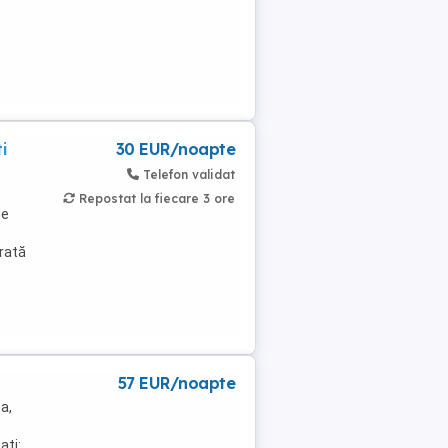
i
30 EUR/noapte
Telefon validat
Repostat la fiecare 3 ore
de
rată
57 EUR/noapte
a,
ati: