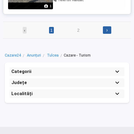
Telefon validat
1
›
‹
1
2
Cazare24
Anunțuri
Tulcea
Cazare - Turism
Categorii
Județe
Localități