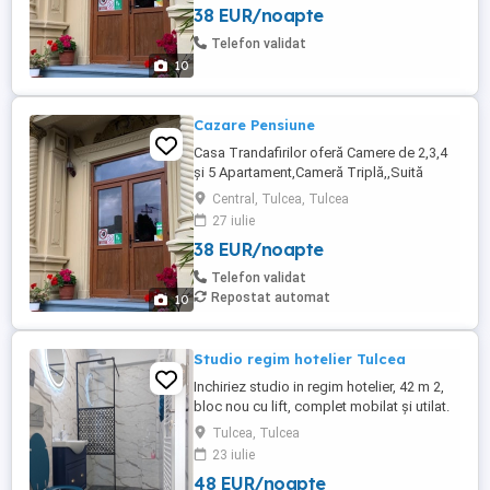
38 EUR/noapte
te primesc cu un design predominat de
culori calde pentru a-ți asigura o ședere
Telefon validat
cât mai odihnitoare, ...
10
Cazare Pensiune
Casa Trandafirilor oferă Camere de 2,3,4
și 5 Apartament,Cameră Triplă,,Suită
Family,Camere Matrimoniale.cu Baie
Central, Tulcea, Tulcea
Proprie .Locuri de Parcare Prețuri începând
27 iulie
cu 200 lei .curte interioară , spațiu de
38 EUR/noapte
Relaxare , Grădina , BBQ ,Internet, Frigider ,
TV, AC, Cablu TV . Tel
Telefon validat
Repostat automat
10
Studio regim hotelier Tulcea
Inchiriez studio in regim hotelier, 42 m 2,
bloc nou cu lift, complet mobilat și utilat.
Fumatul este permis doar pe balcon.
Tulcea, Tulcea
Locatia se afla intr- un imobil unde linistea
23 iulie
si orele de odihna sunt importante! Nu
48 EUR/noapte
accept petreceri!! EXCLUS ESCORTE!!!