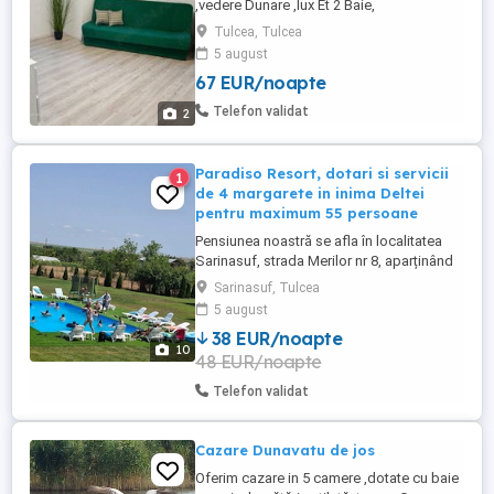
,vedere Dunare ,lux Et 2 Baie,
bucatarie,dormitor ,doua balcoane Pat
Tulcea, Tulcea
dublu,canapea 400 lei zi in functie de
5 august
perioada si nr de pers
67 EUR/noapte
Telefon validat
2
Paradiso Resort, dotari si servicii
1
de 4 margarete in inima Deltei
pentru maximum 55 persoane
Pensiunea noastră se afla în localitatea
Sarinasuf, strada Merilor nr 8, aparținând
de comuna Murighiol, la 8 km distanta de
Sarinasuf, Tulcea
Murighiol și se bucura de un mare
5 august
potențial turistic fiind localizata un
38 EUR/noapte
imediata apropiere a Lacului Razim, una
10
48 EUR/noapte
dintre cele mai mari și cunoscute întinderi
de apa din întreaga ...
Telefon validat
Cazare Dunavatu de jos
Oferim cazare in 5 camere ,dotate cu baie