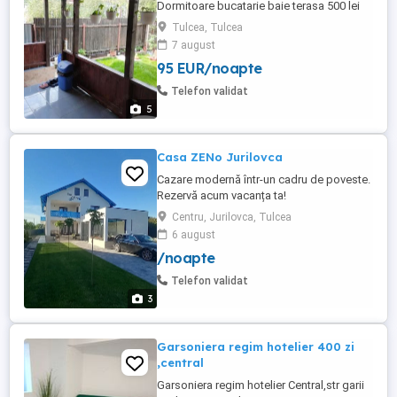
Dormitoare bucatarie baie terasa 500 lei
pe zi in functie de nr de persoane si
Tulcea, Tulcea
durata
7 august
95 EUR/noapte
Telefon validat
5
Casa ZENo Jurilovca
Cazare modernă într-un cadru de poveste.
Rezervă acum vacanța ta!
Centru, Jurilovca, Tulcea
6 august
/noapte
Telefon validat
3
Garsoniera regim hotelier 400 zi
,central
Garsoniera regim hotelier Central,str garii