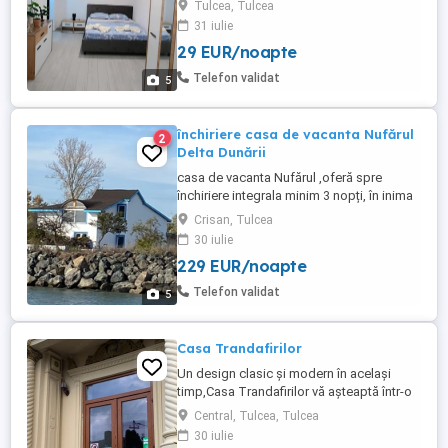
Tulcea, Tulcea
durată, situată într-o zonă liniștită din
31 iulie
Tulcea. Dotări și facilități: - Mobilată și
29 EUR/noapte
utilată complet - TV, Wi-Fi gratuit -
Bucătărie echipată - Baie proprie - Aer
Telefon validat
5
condiționat - ...
închiriere casa de vacanta Nufărul
2
Delta Dunării
casa de vacanta Nufărul ,oferă spre
închiriere integrala minim 3 nopți, în inima
deltei Dunării Crișan , cu facilități multiple,
Crisan, Tulcea
3 dormitoare, 1 living 2 bai,,terasa
30 iulie
,bucătărie, piscina ,grătar, sauna, 2
229 EUR/noapte
pontoane private( cu posibiltate pt
pescuit) ,apă potabila gratuit ,surpriza de
Telefon validat
5
bun venit ,sucuri ...
Casa Trandafirilor
Un design clasic și modern în același
timp,Casa Trandafirilor vă așteaptă într-o
locație perfectă pentru relaxare, chiar In
Central, Tulcea, Tulcea
Centru orasul Tulcea . Cele 10 camere
30 iulie
dotate cu paturi generoase și băi proprii