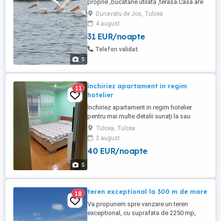
proprie ,bucătărie utilată ,terasa.Casa are
ieșire la apa de unde puteți pescui ,pleca
Dunavatu de Jos, Tulcea
în excursii cu barca .Curtea spațioasă vă
4 august
oferă o priveliște spre un lac plin cu lotuși
31 EUR/noapte
dar și cu peste .La cerere oferim spre
închiriere bărci cu motor mic ,fara
Telefon validat
conducător ...
5
închiriez apartament in regim
11
hotelier
închiriez apartament in regim hotelier
pentru mai multe detalii sunați la sau
Tulcea, Tulcea
3 august
40 EUR/noapte
5
teren exceptional la 300 m de mare
18
Va propunem spre vanzare un teren
exceptional, cu suprafata de 2250 mp,