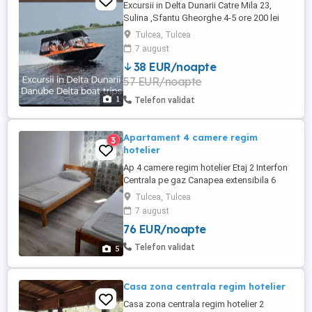
Excursii in Delta Dunarii Catre Mila 23,
Sulina ,Sfantu Gheorghe 4-5 ore 200 lei
persoana 8-9 ore 300 lei persoana Copii
Tulcea, Tulcea
sub 10 ani discount 50% Excursii private
7 august
Conducatorul ambarcatiunii va fi si ghid
38 EUR/noapte
,vorbitor de Engleza ,franceze ,spaniola
57 EUR/noapte
1
Telefon validat
Apartament 4 camere regim
3
hotelier
Ap 4 camere regim hotelier Etaj 2 Interfon
Centrala pe gaz Canapea extensibila 6
paturi simple 400 lei pe zi ( in functie de nr
Tulcea, Tulcea
de persoane si durata )
7 august
76 EUR/noapte
Telefon validat
5
Casa zona centrala regim hotelier
Casa zona centrala regim hotelier 2