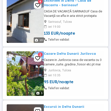
Inchiriem in Delta - Casa de
4
Vacanta - Sarinasuf
CASA DE VACANŢĂ SARINASUF Casa de
Vacanţă se afla in aria strict protejata
rezervatia naturala Delta Dunarii,localitatea
Sarinasuf, Tulcea
Sarinasuf - jud. Tulcea . Satul este situat
ieri 19:00
pe malul lacului Razelm la intersecţia
133 EUR/noapte
canalului Lipoveni cu canalul Dunăvăţ.
Localitatea Sarinasuf este prima poarta
Telefon validat
10
de ...
Cazare Delta Dunarii Jurilovca
2
Cazare in Jurilovca casa de vacanta cu 3
camere ,curte ,gradina ,foisor etc pt mai
multe detalii contact whats up sau sms
Jurilovca, Tulcea
Casa se inchiriaza integral
ieri 10:35
95 EUR/noapte
Telefon validat
5
Excursii in Delta Dunarii