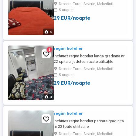
Drobeta-Turnu Severin, Mehedinti
5 august
29 EUR/noapte
5
regim hotelier
1
inchiriez regim hotelier langa gradinita nr
22 spitalul judetean toate utilitățile
Drobeta-Turnu Severin, Mehedinti
5 august
29 EUR/noapte
4
regim hotelier
inchiries regim hotelier parcare gradinita
nr 22 toate utilitatiile
Drobeta-Turnu Severin, Mehedinti