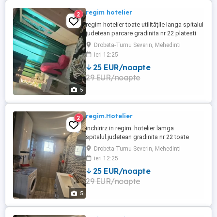
regim hotelier
2
regim hotelier toate utilitățile langa spitalul
judetean parcare gradinita nr 22 platesti
stai main mult de 10 zile pretul este 130 d
Drobeta-Turnu Severin, Mehedinti
lei
ieri 12:25
25 EUR/noapte
29 EUR/noapte
5
regim.Hotelier
2
inchirirz in regim. hotelier lamga
spitalul.judetean gradinita nr 22 toate
utilitatile stai mai mult de 10 zile pretul
Drobeta-Turnu Severin, Mehedinti
este de 130 lei
ieri 12:25
25 EUR/noapte
29 EUR/noapte
5