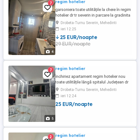
regim hotelier
7
garsoniera toate utilitățile la cheie în regim
hotelier dr tr severin in parcare la gradinita
nr 22 platesti 4 zile si ai una gratis
Drobeta-Turnu Severin, Mehedinti
ieri 12:25
25 EUR/noapte
29 EUR/noapte
4
regim hotelier
7
închiriez apartament regim hotelier nou
toate utilitățile lângă spitalul Județean dr
tr severin stai mai mult de 10 zile pretul
Drobeta-Turnu Severin, Mehedinti
este de 130 lei
ieri 12:24
25 EUR/noapte
5
regim hotelier
2