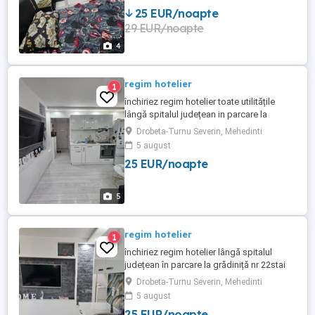
25 EUR/noapte
29 EUR/noapte
4
regim hotelier
1
închiriez regim hotelier toate utilitățile
lângă spitalul județean in parcare la
grădiniță nr 22stai mai mult prețul este de
Drobeta-Turnu Severin, Mehedinti
130 lei
5 august
25 EUR/noapte
5
regim hotelier
1
închiriez regim hotelier lângă spitalul
județean în parcare la grădiniță nr 22stai
mai mult prețul este de 130 de lei
Drobeta-Turnu Severin, Mehedinti
5 august
25 EUR/noapte