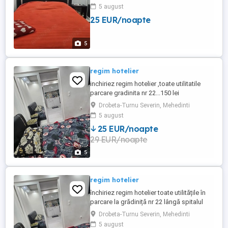
5 august
25 EUR/noapte
5
regim hotelier
inchiriez regim hotelier ,toate utilitatile
parcare gradinita nr 22...150 lei
Drobeta-Turnu Severin, Mehedinti
5 august
25 EUR/noapte
29 EUR/noapte
5
regim hotelier
închiriez regim hotelier toate utilitățile în
parcare la grădiniță nr 22 lângă spitalul
județean stai mai mult prețul este de 130
Drobeta-Turnu Severin, Mehedinti
lei
5 august