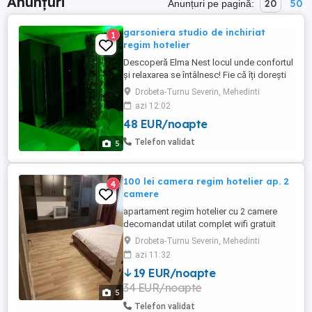
Anunțuri
20
50
Anunțuri pe pagină:
garsoniera studio de inchiriat
1
regim hotelier
Descoperă Elma Nest locul unde confortul
și relaxarea se întâlnesc! Fie că îți dorești
un weekend romantic, o escapadă de
Drobeta-Turnu Severin, Mehedinti
relaxare, o călătorie de afaceri sau pur și
azi 12:02
simplu cauți un loc primitor în Drobeta-
48 EUR/noapte
Turnu Severin, Elma Nest te așteaptă!
Adresă: Strada Veterani, Drobeta-Turnu
Telefon validat
5
Severin, ...
100 lei camera regim hotelier ap. 2
4
camere
apartament regim hotelier cu 2 camere
decomandat utilat complet wifi gratuit
strada principala ușor de găsit 100 lei pe
Drobeta-Turnu Severin, Mehedinti
camera
azi 11:32
19 EUR/noapte
34 EUR/noapte
5
Telefon validat