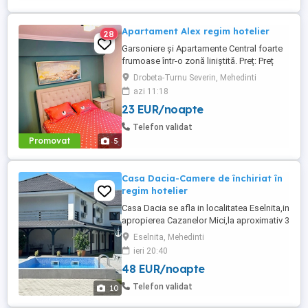
Apartament Alex regim hotelier
28
Garsoniere şi Apartamente Central foarte
frumoase într-o zonă liniştită. Preț: Preț
pentru 3 ore 150-200 de lei.
Drobeta-Turnu Severin, Mehedinti
Garsonieră-130de lei. Apartament-200-300
azi 11:18
de lei.
23 EUR/noapte
Telefon validat
Promovat
5
Casa Dacia-Camere de închiriat în
regim hotelier
Casa Dacia se afla in localitatea Eselnita,in
apropierea Cazanelor Mici,la aproximativ 3
km de Chipul lui Decebal.Unitatea de
Eselnita, Mehedinti
cazare s-a deschis in anul 2024 si a fost
ieri 20:40
clasificata cu 3 stele.Are in componenta 6
48 EUR/noapte
camere cu pat dublu, baie proprie si 2
garsoniere compuse dintr-o camera cu
Telefon validat
10
pat dublu,o ...