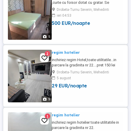
,curte cu foisor dotat cu gratar. Se
inchiriaza si la firme
Drobeta-Turnu Severin, Mehedinti
ieri 04:53
500 EUR/noapte
5
regim hotelier
2
inchiriez regim Hotel,toate utilitatile...in
parcare la gradinita nr 22....pret 150 lei
Drobeta-Turnu Severin, Mehedinti
5 august
29 EUR/noapte
5
regim hotelier
1
inchiriez regim hotelier toate utilitatiile in
parcare la gradinita nr 22.