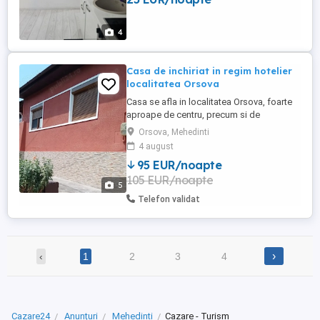
4
Casa de inchiriat in regim hotelier
localitatea Orsova
Casa se afla in localitatea Orsova, foarte
aproape de centru, precum si de
magazinele Lidl si Penny. Casa se
Orsova, Mehedinti
inchiriaza integral. Proprietatea dispune
4 august
de 4 camere, bucatarie utilata, baie, curte
95 EUR/noapte
si parcare privata. Dintre cele 4 camere, 3
105 EUR/noapte
sunt cu pat matrimonial, iar o camera cu
5
canapea extensibila ...
Telefon validat
›
‹
1
2
3
4
Cazare24
Anunțuri
Mehedinti
Cazare - Turism