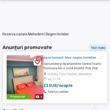
Rezerva cazare Mehedinti | Regim Hotelier
Anunțuri promovate
Vezi toate
Apartament Alex regim hotelier
28
Garsoniere şi Apartamente Central foarte
frumoase într-o zonă liniştită. Preț: Preț
pentru 3 ore 150-200 de lei.
Drobeta-Turnu Severin, Mehedinti
Garsonieră-130de lei. Apartament-200-300
azi 11:18
de lei.
23 EUR/noapte
Telefon validat
Promovat
5