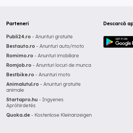
Parteneri
Descarcă ap
Publi24.ro
- Anunturi gratuite
Bestauto.ro
- Anunturi auto/moto
Romimo.ro
- Anunturi imobiliare
Romjob.ro
- Anunturi locuri de munca
Bestbike.ro
- Anunturi moto
Animalutul.ro
- Anunturi gratuite
animale
Startapro.hu
- Ingyenes
Apróhirdetés
Quoka.de
- Kostenlose Kleinanzeigen