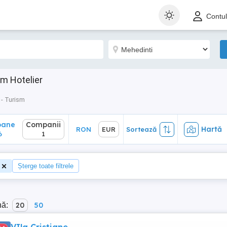
ane
Companii
Hartă
RON
EUR
Sortează
Contu
1
im Hotelier
 - Turism
oane
Companii
Hartă
RON
EUR
Sortează
6
1
Șterge toate filtrele
nă:
20
50