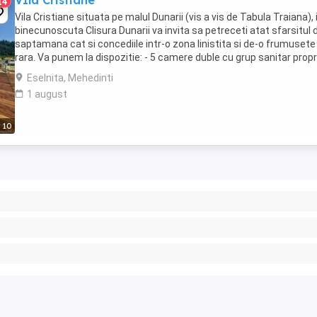
VIla Cristiane
14
Vila Cristiane situata pe malul Dunarii (vis a vis de Tabula Traiana), 
binecunoscuta Clisura Dunarii va invita sa petreceti atat sfarsitul 
saptamana cat si concediile intr-o zona linistita si de-o frumusete
rara. Va punem la dispozitie: - 5 camere duble cu grup sanitar propr
vedere la Dunare - ...
Eselnita, Mehedinti
1 august
10