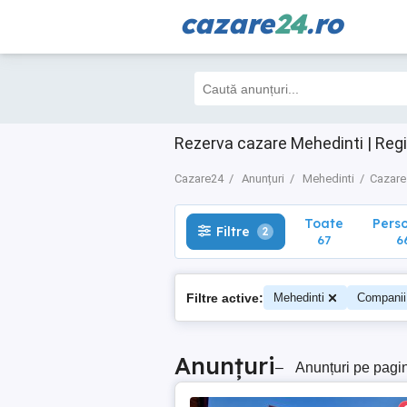
cazare
24
.ro
Toate
Perso
Filtre
2
67
66
Rezerva cazare Mehedinti | Reg
Cazare24
Anunțuri
Mehedinti
Cazare
Toate
Pers
Filtre
2
67
6
Filtre active:
Mehedinti
Companii
Anunțuri
–
Anunțuri pe pagi