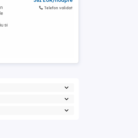
381 EUR/noapte
in
Telefon validat
de
iu si