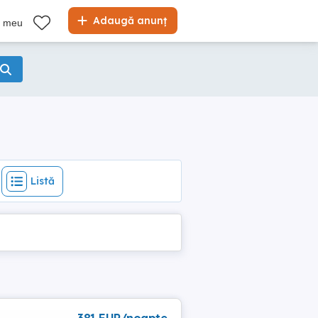
Listă
Adaugă anunț
l meu
Listă