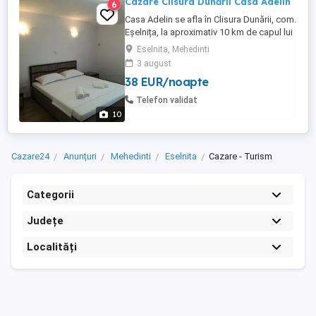
Cazare Clisura Dunării Casa Adelin
6
Casa Adelin se afla în Clisura Dunării, com.
Eșelnița, la aproximativ 10 km de capul lui
Decebal și Cazanele Dunării. Casa
Eselnita, Mehedinti
dispune de 6 camere pentru închiriere,
3 august
fiecare camera are baie proprie, televizor,
38 EUR/noapte
Wi-Fi, bucătărie, parcare, piscina, foișor
cu gratare și aragaz, precum și toate cele
Telefon validat
necesare ...
10
Cazare24
Anunțuri
Mehedinti
Eselnita
Cazare - Turism
Categorii
Județe
Localități