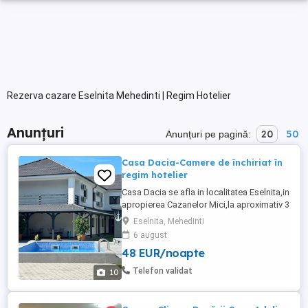
Rezerva cazare Eselnita Mehedinti | Regim Hotelier
Anunțuri
20
50
Anunțuri pe pagină:
Casa Dacia-Camere de închiriat în
regim hotelier
Casa Dacia se afla in localitatea Eselnita,in
apropierea Cazanelor Mici,la aproximativ 3
km de Chipul lui Decebal.Unitatea de
Eselnita, Mehedinti
cazare s-a deschis in anul 2024 si a fost
6 august
clasificata cu 3 stele.Are in componenta 6
48 EUR/noapte
camere cu pat dublu, baie proprie si 2
garsoniere compuse dintr-o camera cu
Telefon validat
10
pat dublu,o ...