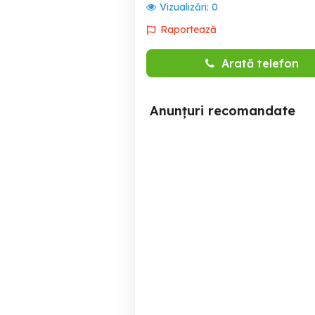
Vizualizări:
0
Raportează
Arată telefon
Anunțuri recomandate
Apartament Alex regim
Cazare Clisura Dunării
hotelier
Drobeta-Turnu Severin
120 RON