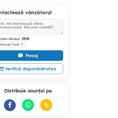
ntactează vânzătorul
ctere rămase:
2939
daugă fișier
?
Mesaj
Verifică disponibilitatea
Distribuie anunțul pe