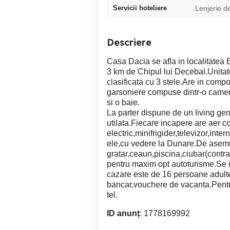
Servicii hoteliere
Lenjerie d
Descriere
Casa Dacia se afla in localitatea 
3 km de Chipul lui Decebal.Unitat
clasificata cu 3 stele.Are in comp
garsoniere compuse dintr-o camer
si o baie.
La parter dispune de un living g
utilata.Fiecare incapere are aer c
electric,minifrigider,televizor,inte
ele,cu vedere la Dunare.De asemrn
gratar,ceaun,piscina,ciubar(contra 
pentru maxim opt autoturisme.Se i
cazare este de 16 persoane adulte
bancar,vouchere de vacanta.Pentru 
tel.
ID anunț
: 1778169992