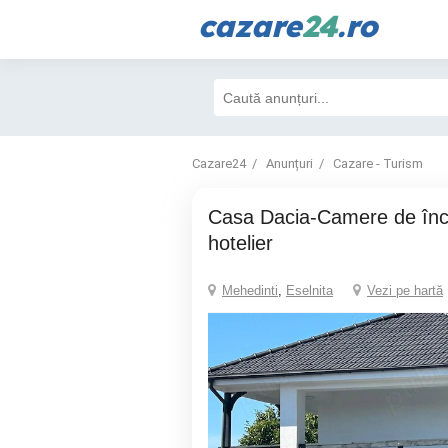
cazare
24
.ro
Cazare24
Anunțuri
Cazare - Turism
Casa Dacia-Camere de închiriat în regim
hotelier
Mehedinti
,
Eselnita
Vezi pe hartă