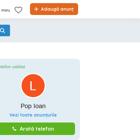
Adaugă anunț
l meu
elefon validat
Pop Ioan
Vezi toate anunțurile
Arată telefon