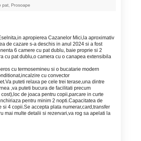
e pat, Prosoape
Eselnita,in apropierea Cazanelor Mici,la aproximativ
ea de cazare s-a deschis in anul 2024 si a fost
onenta 6 camere cu pat dublu, baie proprie si 2
a cu pat dublu,o camera cu o canapea extensibila
eneros cu termosemineu si o bucatarie modern
onditionat,incalzire cu convector
rnet.Va puteti relaxa pe cele trei terase,una dintre
ea ,va puteti bucura de facilitati precum
cost),loc de joaca pentru copii,parcare in curte
nchiriaza pentru minim 2 nopti.Capacitatea de
 si 4 copii.Se accepta plata numerar,card,transfer
mai multe detalii si rezervari,va rog sa apelati la