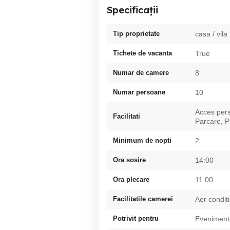
Specificații
Tip proprietate
casa / vila
Tichete de vacanta
True
Numar de camere
8
Numar persoane
10
Acces pers
Facilitati
Parcare, Pi
Minimum de nopti
2
Ora sosire
14:00
Ora plecare
11:00
Facilitatile camerei
Aer condit
Potrivit pentru
Evenimente