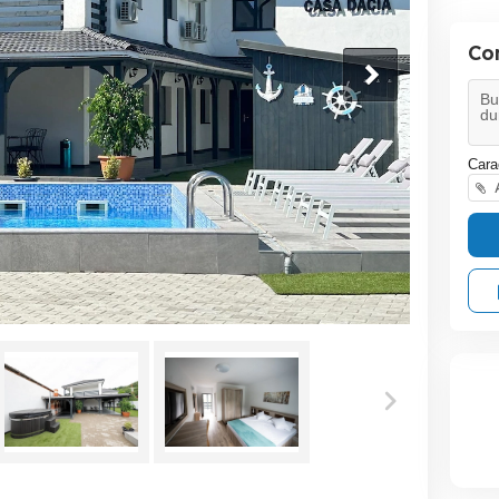
Co
Cara
A