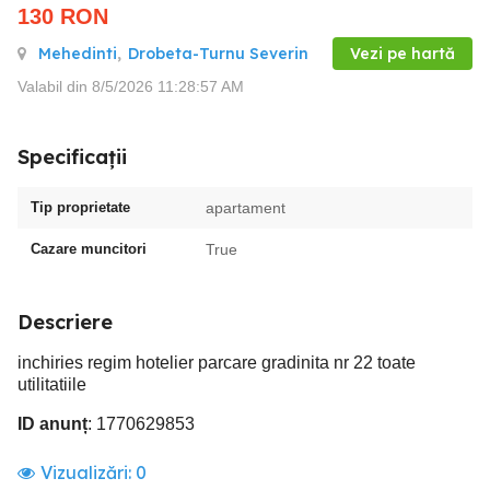
130
RON
Mehedinti
,
Drobeta-Turnu Severin
Vezi pe hartă
Valabil din 8/5/2026 11:28:57 AM
Specificații
Tip proprietate
apartament
Cazare muncitori
True
Descriere
inchiries regim hotelier parcare gradinita nr 22 toate
utilitatiile
ID anunț
: 1770629853
Vizualizări:
0