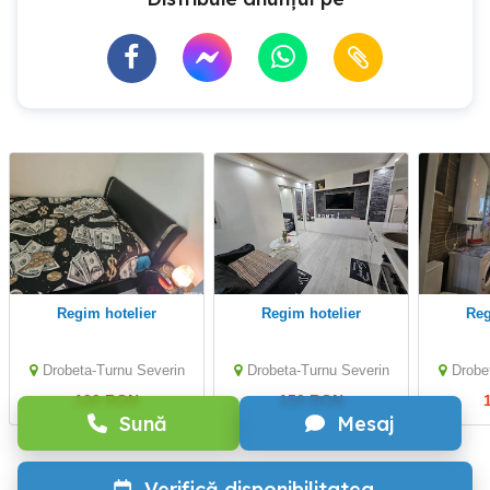
regim hotelier
regim hotelier
re
Drobeta-Turnu Severin
Drobeta-Turnu Severin
Drobe
130 RON
150 RON
Sună
Mesaj
Verifică disponibilitatea