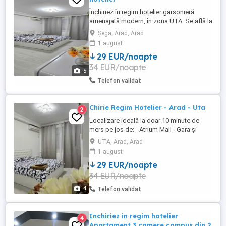
Închiriez în regim hotelier garsonieră
amenajată modern, în zona UTA. Se află la
10 minute de: Atrium Mall, Gara, Autogara,
Șega, Arad, Arad
Spitalul Județean, Afi Arad, KFC, MC.
1 august
Utilități: apă caldă și rece Electrocasnice:
29 EUR/noapte
frigider, televizor. Asigur: prosoape, set
34 EUR/noapte
lenjerie pat! Apartamentul este nou
5
renovat; Geam ...
Telefon validat
Chirie Regim Hotelier - Arad - Uta
2
Localizare ideală la doar 10 minute de
mers pe jos de: - Atrium Mall - Gara și
Autogara - Spitalul Județean - AFI Arad -
UTA, Arad, Arad
KFC, McDonald's, Profi Dotări și facilități: -
1 august
Apă caldă și rece permanentă - Frigider,
29 EUR/noapte
televizor - Prosoape curate și set complet
34 EUR/noapte
de lenjerie pentru pat - Geamuri termopan,
...
4
Telefon validat
Inchiriez in regim hotelier
4
Apartament 3 camere compus din 2