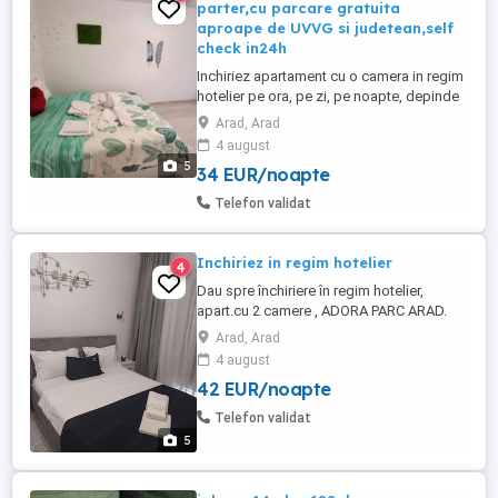
parter,cu parcare gratuita
aproape de UVVG si judetean,self
check in24h
Inchiriez apartament cu o camera in regim
hotelier pe ora, pe zi, pe noapte, depinde
fiecare cum doreste. Apartamentul este
Arad, Arad
situat primul la intrarea in parterul blocului
4 august
si asigura toata discretia de care aveti
5
34 EUR/noapte
nevoie. Check in si check out flexibile si
independente la orice ora din zi sau din
Telefon validat
noapte, ...
Inchiriez in regim hotelier
4
Dau spre închiriere în regim hotelier,
apart.cu 2 camere , ADORA PARC ARAD.
Apartament complet utilat, cu loc de
Arad, Arad
parcare în zonă rezidențială, la 5 minute
4 august
de Atrium Mall, Gară și alte centre
42 EUR/noapte
comerciale.
Telefon validat
5