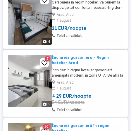
Garsoniera in regim hotelier. Va punem la
dispoziție tot confortul necesar: -frigider -
mașina de spălat -micounde -clima -
Arad, Arad
televizor -prosoape curate + lenjerie -
1 august
produse de igiena Garsoniera e
21 EUR/noapte
amplasată intr-o zona foarte buna a
Aradului, la o distanta de centrul orașului
Telefon validat
de 1,5 km. De asemenea ...
4
Închiriez garsoniera - Regim
7
hotelier Arad
Închiriez în regim hotelier garsonieră
amenajată modern, în zona UTA. Se află la
10 minute (pe jos) de: Atrium Mall, Gara,
Arad, Arad
Autogara, Spitalul Județean, Afi Arad, KFC,
1 august
MC, Profi. Utilități: apă caldă și rece
29 EUR/noapte
Electrocasnice: frigider, televizor. Asigur:
34 EUR/noapte
prosoape, set lenjerie pat! Apartamentul
5
este ...
Telefon validat
Închiriez garsonieră în regim
19
hotelier