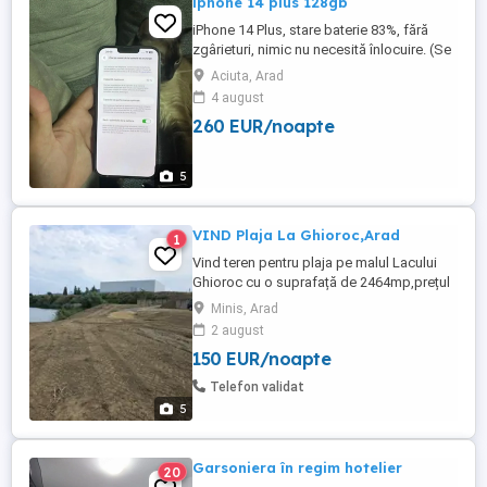
iphone 14 plus 128gb
iPhone 14 Plus, stare baterie 83%, fără
zgârieturi, nimic nu necesită înlocuire. (Se
vinde cu mai multe huse și cablul de
Aciuta, Arad
încărcare)
4 august
260 EUR/noapte
5
VIND Plaja La Ghioroc,Arad
1
Vind teren pentru plaja pe malul Lacului
Ghioroc cu o suprafață de 2464mp,prețul
este pe mp. Terenul este curățat și
Minis, Arad
pregătit pentru amenajare.
2 august
150 EUR/noapte
Telefon validat
5
Garsoniera în regim hotelier
20