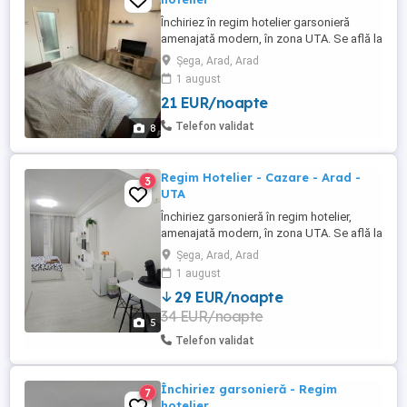
Închiriez în regim hotelier garsonieră
amenajată modern, în zona UTA. Se află la
10 minute de: Atrium Mall, Gara, Autogara,
Șega, Arad, Arad
Spitalul Județean. Utilități: apă caldă și
1 august
rece Electrocasnice: frigider, televizor,
21 EUR/noapte
mașina de spălat. Asigur: prosoape, set
lenjerie pat! Apartamentul este recent
Telefon validat
8
renovat; Geam ...
Regim Hotelier - Cazare - Arad -
3
UTA
Închiriez garsonieră în regim hotelier,
amenajată modern, în zona UTA. Se află la
10 minute de: Atrium Mall, Gara, Autogara,
Șega, Arad, Arad
Spitalul Județean, Afi Arad, Profi, KFC, MC.
1 august
Utilități: apă caldă și rece Electrocasnice:
29 EUR/noapte
frigider, televizor, aparat cafea, fierbător
34 EUR/noapte
apă Asigur: prosoape, set lenjerie pat!
5
Garsoniera ...
Telefon validat
Închiriez garsonieră - Regim
7
hotelier