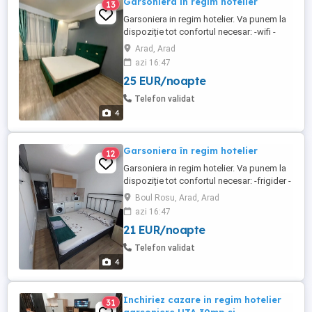
Garsoniera in regim hotelier
13
Garsoniera in regim hotelier. Va punem la
dispoziție tot confortul necesar: -wifi -
frigider -mașina de spălat -micounde -
Arad, Arad
clima -televizor -prosoape curate +
azi 16:47
lenjerie -produse de igiena Garsoniera e
25 EUR/noapte
amplasată intr-o zona foarte buna a
Aradului. De asemenea aveți la dispoziție
Telefon validat
foarte aproape mijloace ...
4
Garsoniera în regim hotelier
12
Garsoniera in regim hotelier. Va punem la
dispoziție tot confortul necesar: -frigider -
mașina de spălat -micounde -clima -
Boul Rosu, Arad, Arad
televizor -prosoape curate + lenjerie -
azi 16:47
produse de igiena Garsoniera e
21 EUR/noapte
amplasată intr-o zona foarte buna a
Aradului, la o distanta de centrul orașului
Telefon validat
de 1,5 km. De asemenea ...
4
Inchiriez cazare in regim hotelier
31