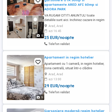
garsoniere UTA 30mp si
apartamente ARED AFI 60mp si
ADORA PARK
VA RUGAM CITITI ANUNTUL! toate
detaliile sunt aici. Inchiriez cazare in regim
hotelier garsoniere in zona UTA de 30mp
Arad, Arad
SAU apartamente noi la ARED-urile noi
azi 16:45
zona AFI-McDrive de 60mp pentru cei care
5
25 EUR/noapte
doresc si mai calitate, sau pentru
priveliste apartament nou si mai spatios
Telefon validat
70mp la AdoraPark, marca ChrysFlatty ...
Apartament in regim hotelier
Apartament cu 1 cameră, in regim hotelier,
zona centrală, situat într-o clădire
reabilitată, ideal pentru sejururi scurte sau
Arad, Arad
deplasări în interes de serviciu. Locație
azi 13:00
excelentă aproape de principalele puncte
29 EUR/noapte
de interes ale orașului Supermarket în
apropiere Restaurante și cafenele la câțiva
Telefon validat
pași Acces ...
5
Garsoniera modernă regim hotelier