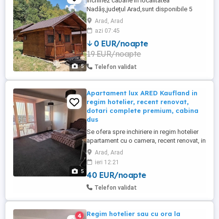
Închiriez cabane în localitatea
Nadăș,județul Arad,sunt disponibile 5
cabane cu câte 4 locuri,detalii la telefon
Arad, Arad
azi 07:45
0 EUR/noapte
19 EUR/noapte
5
Telefon validat
Apartament lux ARED Kaufland in
regim hotelier, recent renovat,
dotari complete premium, cabina
dus
Se ofera spre inchiriere in regim hotelier
apartament cu o camera, recent renovat, in
complexul ARED Kaufland, compus din
Arad, Arad
camera spatioasa, baie, bucatarie si
ieri 12:21
balcon. Se poate asigura si un loc parcare
5
40 EUR/noapte
acoperit in curte la 50 lei zi sau parcare
gratuita in fata blocului. Nu se accepta
Telefon validat
copii sau animale, ...
Regim hotelier sau cu ora la
4