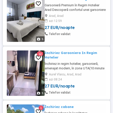
Garsonieră Premium în Regim Hotelier
Arad Descoperă confortul unei garsoniere
moderne, recent renovate, amenajată
Arad, Arad
elegant și pregătită să îți ofere o
azi 12:59
experiență plăcută, fie că ești în interes de
27 EUR/noapte
serviciu, în vacanță sau doar în tranzit prin
Arad. Facilități și dotări: Aer condiționat ...
Telefon validat
5
Inchiriez Garaoniera In Regim
12
Hotelier
Închiriez in regim hotelier, garsonieră,
amenajat modern, în zona UTA(10 minute
față de Atrium Mall, Gară, Autogară,
Aurel Vlaicu, Arad, Arad
Spitalul Județean Utilități: apă caldă, apa
azi 08:24
rece Electrocasnice: Frigider, televizor.
27 EUR/noapte
Asigur: prosoape, set lenjerie pat!
Apartamentul este recent renovat: geam
Telefon validat
5
termopan, usă metalică, ...
Închiriez cabane
1