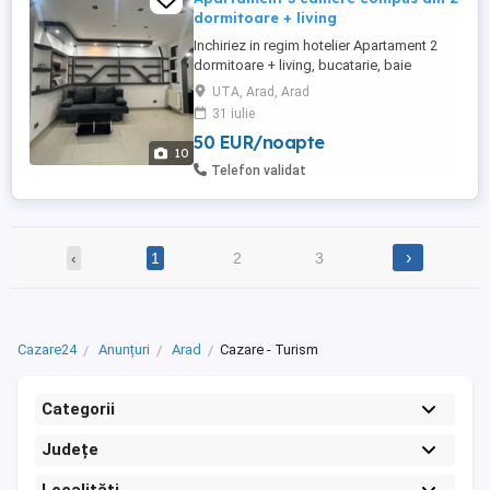
dormitoare + living
Inchiriez in regim hotelier Apartament 2
dormitoare + living, bucatarie, baie
complet mobilat si utilat. Dotari Centrala
UTA, Arad, Arad
proprie, TV Led, Cablu, Internet Wi-Fi,Aer
31 iulie
conditionat,Masina de spalat, Frigider,
50 EUR/noapte
Prosoape si lenjerie curate. Apartamentul
10
este situat la UTA-ARED, avand in
Telefon validat
apropiere supermarket, ...
›
‹
1
2
3
Cazare24
Anunțuri
Arad
Cazare - Turism
Categorii
Județe