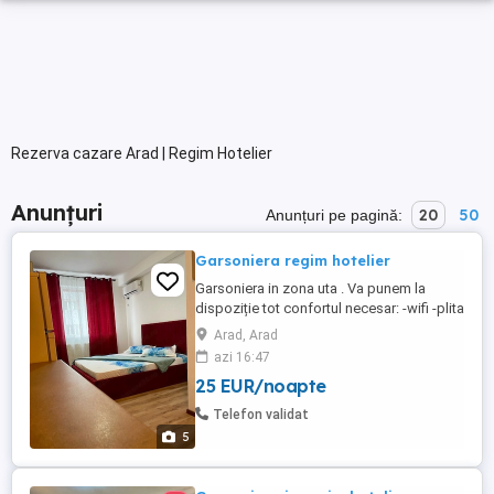
Rezerva cazare Arad | Regim Hotelier
Anunțuri
20
50
Anunțuri pe pagină:
Garsoniera regim hotelier
Garsoniera in zona uta . Va punem la
dispoziție tot confortul necesar: -wifi -plita
-frigider -mașina de spălat -micounde -
Arad, Arad
clima -televizor -prosoape curate +
azi 16:47
lenjerie -produse de igiena De asemenea
25 EUR/noapte
aveți la dispoziție foarte aproape mijloace
de transport in comun, magazine, fast
Telefon validat
fooduri. Dacă ...
5