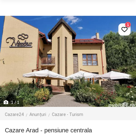
1
1
/ 1
Cazare24
Anunțuri
Cazare - Turism
Cazare Arad - pensiune centrala