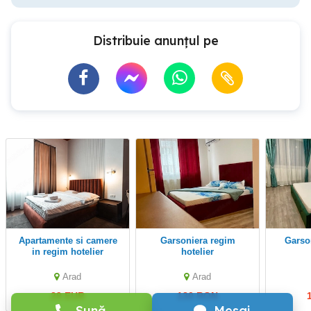
Distribuie anunțul pe
Apartamente si camere
Garsoniera regim
Garsoniera in regim
in regim hotelier
hotelier
Arad
Arad
29 EUR
130 RON
Sună
Mesaj