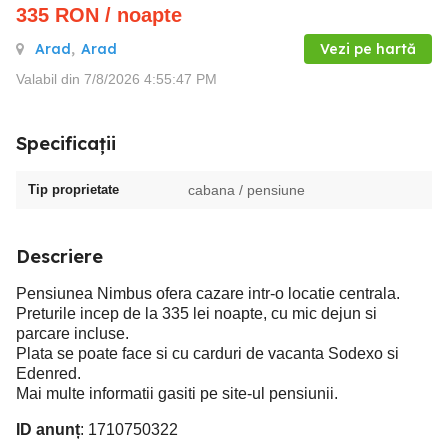
335
RON
/ noapte
Arad
,
Arad
Vezi pe hartă
Valabil din 7/8/2026 4:55:47 PM
Specificații
Tip proprietate
cabana / pensiune
Descriere
Pensiunea Nimbus ofera cazare intr-o locatie centrala.
Preturile incep de la 335 lei noapte, cu mic dejun si
parcare incluse.
Plata se poate face si cu carduri de vacanta Sodexo si
Edenred.
Mai multe informatii gasiti pe site-ul pensiunii.
ID anunț
: 1710750322