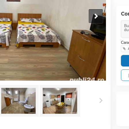
Co
Cara
A