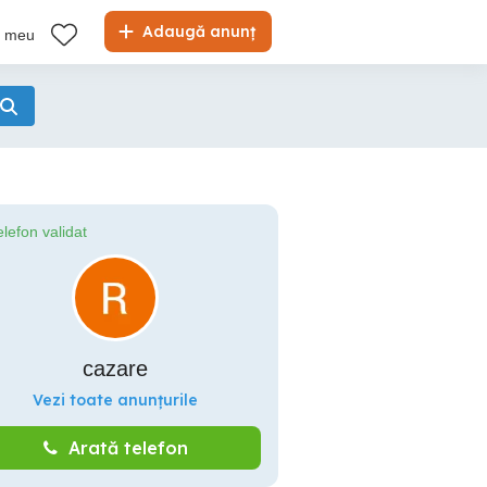
Adaugă anunț
l meu
elefon validat
cazare
Vezi toate anunțurile
Arată telefon