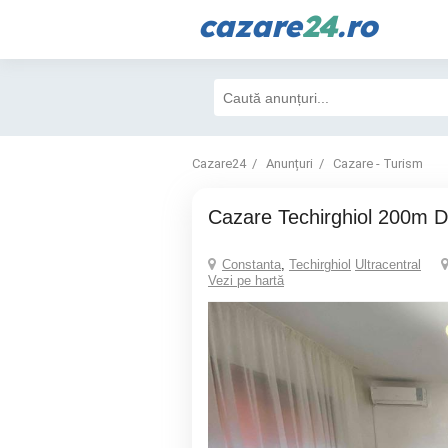
cazare
24
.ro
Cazare24
Anunțuri
Cazare - Turism
Cazare Techirghiol 200m D
Constanta
,
Techirghiol
Ultracentral
Vezi pe hartă