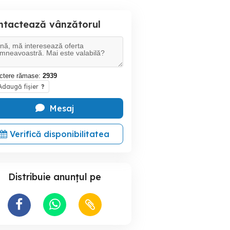
ntactează vânzătorul
ctere rămase:
2939
daugă fișier
?
Mesaj
Verifică disponibilitatea
Distribuie anunțul pe