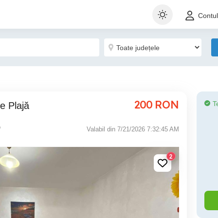
Contu
200
RON
T
e Plajă
Valabil din 7/21/2026 7:32:45 AM
2