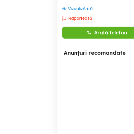
Vizualizări:
0
Raportează
Arată telefon
Anunțuri recomandate
Cazare ÎnTechirghiol 200m
Cazare În Tech
De Plaja
Techirghiol
200 RON