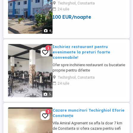
este compusa astfel: la parter- restaurant
Techirghiol, Constanta
cu o capacitate de 100 pers,bucatarie
24 iulie
complet utilată și 2 grupuri sanitare. La
100 EUR/noapte
etaj: 8 camere matrimoniale,fiecare cu
baie. Totul este nou si dotat cu sistem de
video-securitate.Pentru ...
6
Inchiriez restaurant pentru
1
evenimente la preturi foarte
convenabile!
Ofer spre inchiriere restaurant cu bucatarie
proprie pentru diferite
evenimente(nunti,botezuri,zile de
Techirghiol, Constanta
nastere,pomeni,etc) Pensiunea se afla in
24 iulie
Techirghiol (Constanta) pt detalii nr tel
0734891290-Laurentiu
5
Cazare muncitori Techirghiol Eforie
3
Constanța
Vila Amiral Agrement se afla la doar 7 km
de Constanta si ofera cazare pentru sefi