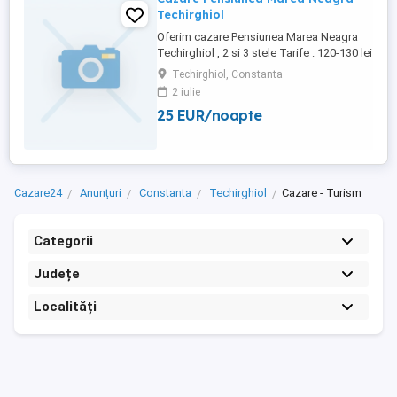
Techirghiol
Oferim cazare Pensiunea Marea Neagra
Techirghiol , 2 si 3 stele Tarife : 120-130 lei
persoana pe zi Camera dubla : 200 - 250
Techirghiol, Constanta
lei in functie de stele si perioada Telefon :
2 iulie
25 EUR/noapte
Cazare24
Anunțuri
Constanta
Techirghiol
Cazare - Turism
Categorii
Județe
Localități