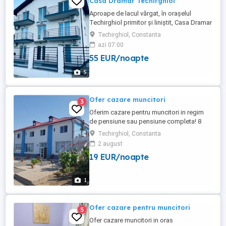
Casa Dramar Techirghiol
Aproape de lacul vărgat, în orașelul
Techirghiol primitor și liniștit, Casa Dramar
își deschide porțile cu mult entuziasm și
Techirghiol, Constanta
dorința de a oferi oaspeților vacanțe de
azi 07:00
neuitat. Casa Dramar vă pune la dispoziție
55 EUR/noapte
apartamente confortabile și moderne.
Întreaga unitate de cazare este absolut
5
nouă, pensiunea ...
Ofer cazare muncitori
3
Oferim cazare pentru muncitori in regim
de pensiune sau pensiune completa! 8
camere duble,cu bai propri,complet
Techirghiol, Constanta
mobilate,tv in fiecare camera,wi fi,condiții
2 august
excelente la prețuri rezonabile! La parter
19 EUR/noapte
se afla restaurantul,unde optional se
poate servi micul dejun,prânzul și cina.
Persoana de contact: Laurențiu ...
1
Ofer cazare pentru muncitori
5
Ofer cazare muncitori in oras