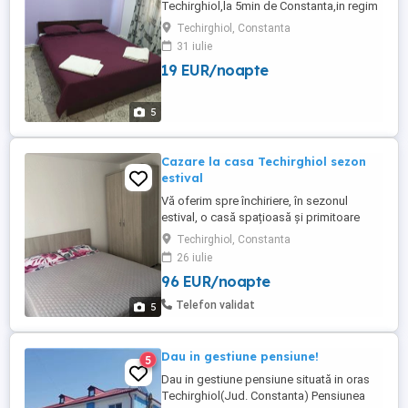
Techirghiol,la 5min de Constanta,in regim
de pensiune sau apartamente la preturi
Techirghiol, Constanta
foarte convenabile! Posibilitate de a oferi
31 iulie
pe langa cazare si masa( mic dejun-cina)!
19 EUR/noapte
Mai multe informatii la tel
5
Cazare la casa Techirghiol sezon
estival
Vă oferim spre închiriere, în sezonul
estival, o casă spațioasă și primitoare
situată în Techirghiol, ideală pentru familii
Techirghiol, Constanta
sau grupuri care își doresc confort, liniște
26 iulie
și relaxare aproape de litoral. Proprietatea
96 EUR/noapte
dispune de: -4 camere confortabile -Baie
modernă -Bucătărie complet utilată -Curte
Telefon validat
5
generoasă ...
Dau in gestiune pensiune!
5
Dau in gestiune pensiune situată in oras
Techirghiol(Jud. Constanta) Pensiunea