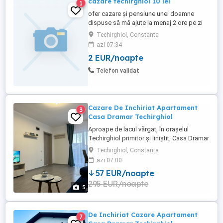
cazare techirghiol 10 lei
1
ofer cazare și pensiune unei doamne
dispuse să mă ajute la menaj 2 ore pe zi
Techirghiol, Constanta
azi 07:34
2 EUR/noapte
Telefon validat
Cazare De Inchiriat Apartament
3
Casa Dramar Techirghiol
Aproape de lacul vărgat, în orașelul
Techirghiol primitor și liniștit, Casa Dramar
își deschide porțile cu mult entuziasm și
Techirghiol, Constanta
dorința de a oferi oaspeților vacanțe de
azi 07:00
neuitat. Casa Dramar vă pune la dispoziție
57 EUR/noapte
apartamente confortabile și moderne.
295 EUR/noapte
Întreaga unitate de cazare este absolut
5
nouă, pensiunea ...
De Inchiriat Cazare Apartament
7