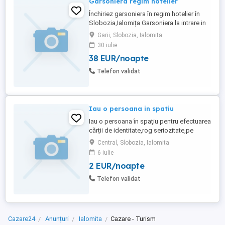
Garsoniera regim hotelier
Închiriez garsoniera în regim hotelier în
Slobozia,Ialomița Garsoniera la intrare in
bloc nou renovata cu toate dotarile
Garii, Slobozia, Ialomita
inclusiv aer conditionat. Rog și ofer
30 iulie
seriozitate maximă!
38 EUR/noapte
Telefon validat
Iau o persoana in spatiu
Iau o persoana în spațiu pentru efectuarea
cărții de identitate,rog seriozitate,pe
Ialomița
Central, Slobozia, Ialomita
6 iulie
2 EUR/noapte
Telefon validat
Cazare24
Anunțuri
Ialomita
Cazare - Turism