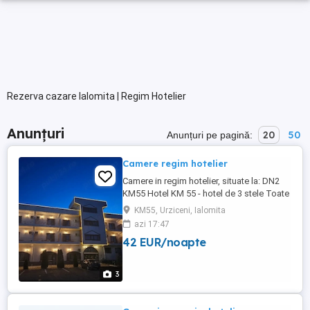
Rezerva cazare Ialomita | Regim Hotelier
Anunțuri
20
50
Anunțuri pe pagină:
Camere regim hotelier
Camere in regim hotelier, situate la: DN2
KM55 Hotel KM 55 - hotel de 3 stele Toate
camerele sunt echipate cu grup sanitar
KM55, Urziceni, Ialomita
propriu. Pret noapte 250 de lei pentru
azi 17:47
camere cu balcon, 220 lei cameră fără
42 EUR/noapte
balcon
3