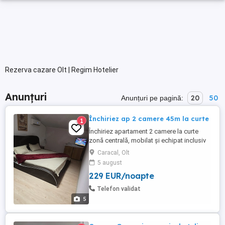
Rezerva cazare Olt | Regim Hotelier
Anunțuri
20
50
Anunțuri pe pagină:
Închiriez ap 2 camere 45m la curte
1
Închiriez apartament 2 camere la curte
zonă centrală, mobilat și echipat inclusiv
aer condiționat, pentru mai multe detalii
Caracal, Olt
mă puteți contacta
5 august
229 EUR/noapte
Telefon validat
5