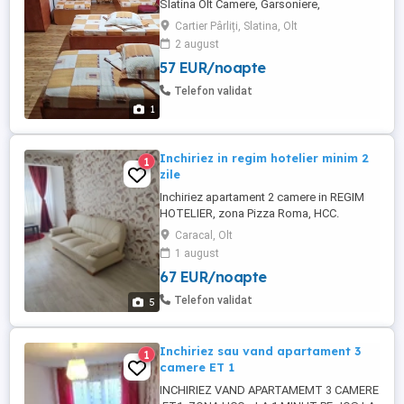
Slatina Olt Camere, Garsoniere,
Apartamente Capacități diferite între 3-4-5
Cartier Pârliți, Slatina, Olt
persoane în fiecare cameră avem 45 de
2 august
camere Toate imobilele sunt dotate cu
57 EUR/noapte
paturi single, băi proprii, televizor, frigider,
cafetiera, AC, cu acces la terasa acoperita
Telefon validat
pentru relaxare! ...
1
Inchiriez in regim hotelier minim 2
1
zile
Inchiriez apartament 2 camere in REGIM
HOTELIER, zona Pizza Roma, HCC.
Apartamentul este exact ca in poze!
Caracal, Olt
MINIM 2 ZILE
1 august
67 EUR/noapte
Telefon validat
5
Inchiriez sau vand apartament 3
1
camere ET 1
INCHIRIEZ VAND APARTAMEMT 3 CAMERE