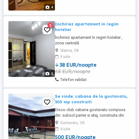
4
Inchiriez apartament in regim
5
hotelier
Închiriez apartament în regim hotelier ,
zona centrală
Slatina, Olt
9 iulie
38 EUR/noapte
48 EUR/noapte
5
Telefon validat
Se vinde: cabana de la gostavatu,
305 mp construiti
Disco club cabana gostavatu compusa
din: subsol parter si etaj, construita din
lemn, caramida si beton are in
Gostavatu, Olt
componenta 3 camere, sala disco, sala
4 iulie
jocuri, bar, bucatarie tip fast- food, baie,
500 EUR/noapte
magazie alimente si garaj + 2 terase de