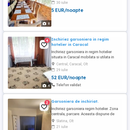
petrecere in mijlocul naturii. Va invitam sa
30 iulie
petreceti o zi minunata , la aer curat , in
5 EUR/noapte
compania prietenilor, familiei sau a
colegilor!! Locatia este potrivita pentru: -
organizare ...
8
Inchiriez garsoniera in regim
4
hotelier in Caracal
Inchiriez garsoniera in regim hotelier
situata in Caracal mobilata si utilata in
apropierea scoli 7 la pretul de 270 de lei
Central, Caracal, Olt
pe zi
29 iulie
52 EUR/noapte
Telefon validat
4
Garsoniera de inchiriat.
2
Inchiriez garsoniera regim hotelier. Zona
centrala, parcare. Aceasta dispune de
cetrala termica, aer conditionat, masina de
Slatina, Olt
spalat, aragaz, frigider, tv, Wi-Fi!
21 iulie