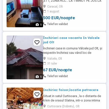
,ET1, ZONA HCC... LA 1 MINUT PE JOS LA
ANA MARIA SI LIDL. APARTSMENTUL
Caracal, Olt
ESTE COMPLET MOBILAT SI UTILAT,
1 august
RENOVAT DE CURÂND IN BLOC
500 EUR/noapte
ANVELOPAT CU VATA BAZALTICA,
TERMOPANE NOI, ACOPERIȘ NOU, AER
Telefon validat
5
CONDIȚIONAT. APARTAMENTUL ARATA
EXACT CA IN POZE ,DOAR SA TE MUTI IN
...
Închirieri case vacanta In Valcele
jud Olt
Închirieri case in comuna Vâlcele jud Olt, și
respectiv închiriez sau vând loc de
casa,loc de joaca pentru copii, merita
Valcele, Olt
incercat oferta de nerefuzat.
31 iulie
67 EUR/noapte
Telefon validat
5
Inchiriez foisor,locatie petrecere
Situat in satul Curtisoara , la o distanta de
6 km de orasul Slatina, intr-o zona intima
fara vecini ,este locul ideal pentru o
Curtisoara (Dobretu), Olt