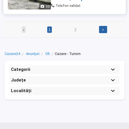
vara, sistem de alarma si sistem de
Telefon validat
10
supraveghere video conectat la internet ...
›
‹
1
2
Cazare24
Anunțuri
Olt
Cazare - Turism
Categorii
Județe
Localități