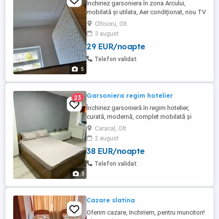
Închiriez garsoniera în zona Arcului,
mobilată și utilata, Aer condiționat, nou TV
nou Cuptor cu microunde, frigider, masina
Oltisoru, Olt
de spălat ,mobilată nouă renovata 9n
3 august
totalitate,extrem de curata..
29 EUR/noapte
Telefon validat
5
Garsoniera regim hotelier
23
Închiriez garsonieră în regim hotelier,
curată, modernă, complet mobilată și
utilată. Preț: 200 lei zi.
Caracal, Olt
2 august
38 EUR/noapte
Telefon validat
3
Cazare slatina
Oferim cazare, Inchiriem, pentru muncitori!