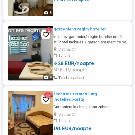
* camere cu 2 sau 3 locuri * baie pentru
fiecare ...
5
garsoniera regim hotelier
1
Închiriez garsonieră regim hotelier nouă,
stil hotel Închiriez 2 garsoniere identice pe
acelas etaj , totul este nou, amenajată în
Slatina, Olt
stil hotel. curată și modernă. Garsoniera
15 iulie
dispune de: măsuță tacâmuri și veselă
28 EUR/noapte
cuptor cu microunde mașină de spălat :
30 EUR/noapte
frigider Netflix Wi-Fi alte facilități necesare
...
4
Telefon validat
Închiriez termen lung
23
,hotelier,partaj.
Garsoniera la cheie, zona zahana
Slatina, Olt
14 iulie
191 EUR/noapte