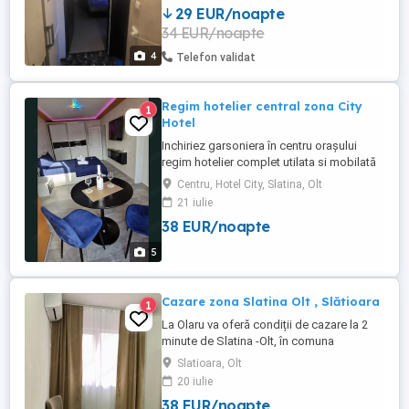
29 EUR/noapte
34 EUR/noapte
4
Telefon validat
Regim hotelier central zona City
1
Hotel
Inchiriez garsoniera în centru orașului
regim hotelier complet utilata si mobilată
în spate la City Hotel Locatie deosebita,
Centru, Hotel City, Slatina, Olt
unica 5 stele creat pt cei ce apreciază
21 iulie
confortul și stilul desăvârșit. Locatia are o
38 EUR/noapte
suprafata de 35mp open space, se afla la
etaj 2 Dotari: Lumini ambientale multicolor.
5
Mobilier ...
Cazare zona Slatina Olt , Slătioara
1
La Olaru va oferă condiții de cazare la 2
minute de Slatina -Olt, în comuna
Slătioara, str Unirii 24A ( după Rompetrol)
Slatioara, Olt
. Oferim soluții personalizate și de calitate
20 iulie
superioară pentru a satisface nevoile
38 EUR/noapte
clienților cazați în locația noastră! Dotări :