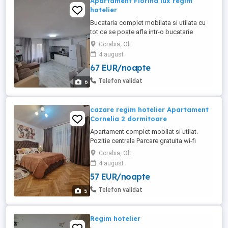
Apartament Florina lux regim
hotelier
Bucataria complet mobilata si utilata cu
tot ce se poate afla intr-o bucatarie
moderna (uptor pe gaz, cuptor cu
Corabia, Olt
microunde, cana de fiert apa, prajitor de
4 august
paine , sandwich maker, oale ,vesela )
67 EUR/noapte
Parcare gratuita WI-FI Iluminat pe
telecomanda wi-fi Masina de spalat wi-fi
Telefon validat
6
Aer conditionat wi-fi Centrala ...
cazare regim hotelier Apartament
Cornelia 2 dormitoare
Apartament complet mobilat si utilat.
Pozitie centrala Parcare gratuita wi-fi
centrala termica complet mobilat si utilat ,
Corabia, Olt
sampoane geluri de dush , prosoape si
4 august
asternuturi de schimb. cafea si ceai din
57 EUR/noapte
partea casei
Telefon validat
5
Regim hotelier