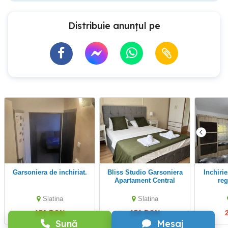
Distribuie anunțul pe
Garsoniera de inchiriat.
Bliss Studio Garsoniera
Inchiriez apartament in
Apartament Central
reg
Slatina Inchiriere Regim
Hotelier
Slatina
Slatina
150 RON
150 RON
Sună
Mesaj