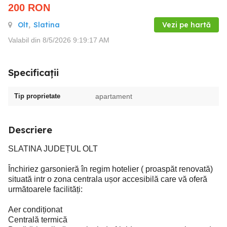
200
RON
Olt
,
Slatina
Vezi pe hartă
Valabil din 8/5/2026 9:19:17 AM
Specificații
Tip proprietate
apartament
Descriere
SLATINA JUDEȚUL OLT
Închiriez garsonieră în regim hotelier ( proaspăt renovată)
situată intr o zona centrala ușor accesibilă care vă oferă
următoarele facilități:
Aer condiționat
Centrală termică