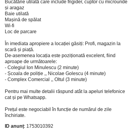
Bucătărie utilată care include frigider, cuptor cu microunde
și aragaz
Baie utilată
Mașină de spălat
Wi-fi
Loc de parcare
În imediata apropiere a locației găsiți: Profi, magazin la
scară și piață.
De-asemenea locația este poziționată excelent, fiind
aproape de următoarele:
- Colegiul Ion Minulescu (2 minute)
- Școala de poliție ,, Nicolae Golescu (4 minute)
- Complex Comercial ,, Oltul (3 minute)
Pentru mai multe detalii răspund atât la apeluri telefonice
cat și pe Whatsapp.
Prețul este negociabil în funcție de numărul de zile
închiriate.
ID anunț
: 1753010392