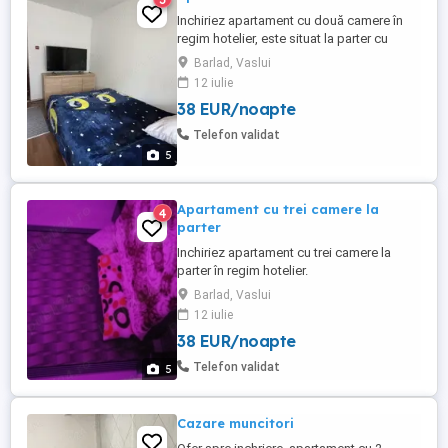
Inchiriez apartament cu două camere în
regim hotelier, este situat la parter cu
gradina.
Barlad, Vaslui
12 iulie
38 EUR/noapte
Telefon validat
5
Apartament cu trei camere la
4
parter
Inchiriez apartament cu trei camere la
parter în regim hotelier.
Barlad, Vaslui
12 iulie
38 EUR/noapte
Telefon validat
5
Cazare muncitori