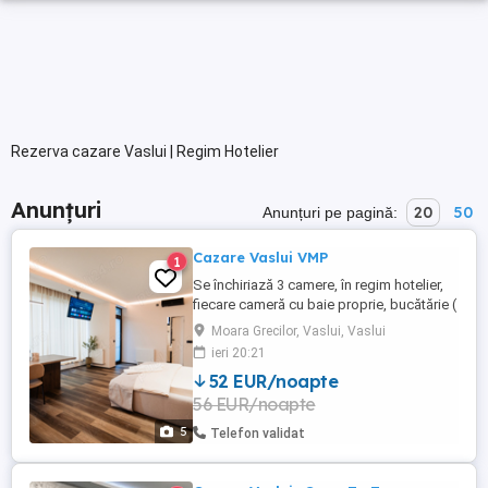
Rezerva cazare Vaslui | Regim Hotelier
Anunțuri
20
50
Anunțuri pe pagină:
Cazare Vaslui VMP
1
Se închiriază 3 camere, în regim hotelier,
fiecare cameră cu baie proprie, bucătărie (
chicineta) , balcon, cale de acces
Moara Grecilor, Vaslui, Vaslui
separată. Acestea sunt amplsate într-o
ieri 20:21
clădire nouă, an construcție 2024, în Mun.
52 EUR/noapte
Vaslui, strada Ștefan cel Mare, vis-a-vis de
56 EUR/noapte
Spitalul Jud.Vaslui. Prețul este de 275 zi.
pt.1 ...
5
Telefon validat