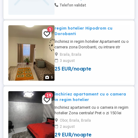
Lăcătuș Sudor electric Disponibil imediat
Telefon validat
Liber de Contact Amenajări ...
regim hotelier Hipodrom cu
5
Dorobanti
închiriez in regim hotelier Apartament cu o
camera zona Dorobanti, cu intrare str
Hipodrom, parter, cu vedere stradală, utilat
Braila, Braila
și mobilat complet.Minim 3 Nopti,
3 august
seriozitate.
25 EUR/noapte
5
închiriez apartament cu o camera
19
in regim hotelier
Inchiriez apartament cu o camera in regim
hotelier Zona centrala! Pret o zi 150 lei
DOTARI SI FACILITATI: -Pat matrimonial -
Obor, Braila, Braila
Lenjerii si prosoape bumbac -Centarala
2 august
termica -WIFI gratuit -Masina de spalat -
29 EUR/noapte
Aragaz -Frigider -Vesela Tacamuri -Smart