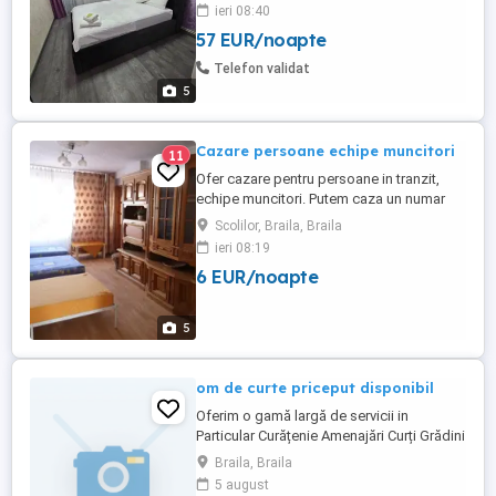
complet mobilat și utilat.Dispune de
ieri 08:40
următoarele dotări: -Centrala termică -Ac -
57 EUR/noapte
Mașina de spalat rufe -Frigider -Plita -
Cuptor electric -Cuptor microunde -TV -
Telefon validat
Internet -Prosoape ...
5
Cazare persoane echipe muncitori
11
Ofer cazare pentru persoane in tranzit,
echipe muncitori. Putem caza un numar
mai mare de persoane in locatii multiple
Scolilor, Braila, Braila
alaturate: - Apartament cu 3 camere
ieri 08:19
,decomandat , cu doua grupuri sanitare ,
6 EUR/noapte
parcare asigurata - Apartament cu 2
camere , decomandat - Apartamente cu o
camera (aici putem caza de ala ...
5
om de curte priceput disponibil
Oferim o gamă largă de servicii in
Particular Curățenie Amenajări Curți Grădini
Terenuri Toaleta Copaci Tăiem Crengi
Braila, Braila
Curățăm Săpături Manual Șanțuri Gropi
5 august
Amenajări interioare și exterioare Vopsit