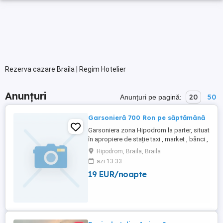
Rezerva cazare Braila | Regim Hotelier
Anunțuri
20
50
Anunțuri pe pagină:
Garsonieră 700 Ron pe săptămână
Garsoniera zona Hipodrom la parter, situat
în apropiere de stație taxi , market , bănci ,
școală , grădinița, ca și dotări : centrala
Hipodrom, Braila, Braila
termica , aer condiționat , WiFi , se oferă
azi 13:33
bon fiscal , .... Am dreptul de ami selecta
19 EUR/noapte
clienți . Răspund la mesaje pe această
platformă