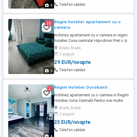
Tv Check in 12:00 Check out 11:00
Telefon validat
5
Regim hotelier apartament cu o
15
camera
Inchiriez apartament cu o camera in regim
hotelier Zona centrala! Hipodrom Pret o zi
150 lei DOTARI SI FACILITATI: -Pat
Braila, Braila
matrimonial -Lenjerii si prosoape bumbac
2 august
-Centarala termica -WIFI gratuit -Masina de
29 EUR/noapte
spalat -Aragaz -Frigider -Vesela Tacamuri
-Smart Tv Check in 12:00 Check out 11:00
Telefon validat
5
Regim Hotelier Dorobanti
2
Închiriez apartament cu o camera in Regim
Hotelier zona Centrală Pentru mai multe
detalii și poze contactați-mă in privat.
Braila, Braila
Apartamentel dispune de toate dotarile
2 august
necesare pentru un comfort excelent.
25 EUR/noapte
Dotari facilitati: Pat matrimonial Wifi
disponibil Centrala termica Masina de
Telefon validat
spalat Frigider Tv Vesela Interfon Preț ...
4