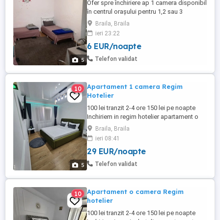
Ofer spre închiriere ap 1 camera disponibil
în centrul orașului pentru 1,2 sau 3
persoane (putem caza mai multe
Braila, Braila
persoane in locații alăturate).
ieri 23:22
Apartamentul dispune de toate condițiile
6 EUR/noapte
necesare, Aer Conditionat , CT, mașina de
spălat rufe, bucătărie utilata, wifi gratuit,
Telefon validat
5
TV. PARCARE . Tariful include ...
Apartament 1 camera Regim
10
Hotelier
100 lei tranzit 2-4 ore 150 lei pe noapte
Inchiriem in regim hotelier apartament o
camera,recent renovat(totul nou) ,complet
Braila, Braila
utilat cu tot ce este necesar pentru o
ieri 08:41
sedere reusita! -Centrala termică -Ac -
29 EUR/noapte
Mașina de spalat rufe -Frigider -Plita -
Cuptor electric -Cuptor microunde -TV -
Telefon validat
5
Internet -Prosoape,lenjerii -Tacâmuri ...
Apartament o camera Regim
10
hotelier
100 lei tranzit 2-4 ore 150 lei pe noapte