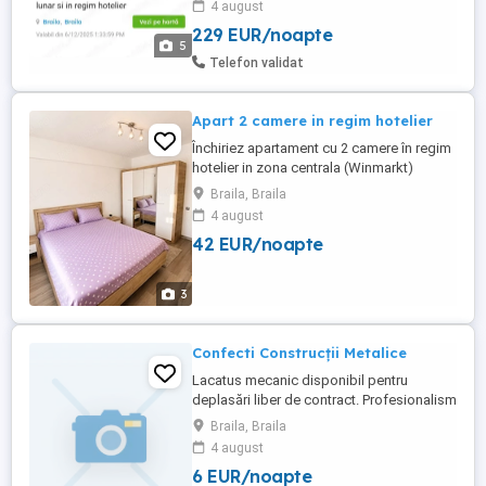
4 august
229 EUR/noapte
5
Telefon validat
Apart 2 camere in regim hotelier
Închiriez apartament cu 2 camere în regim
hotelier in zona centrala (Winmarkt)
complet mobilat și utilat, ideal pentru
Braila, Braila
sejururi de scurtă durată, delegații sau
4 august
vacanțe. Apartamentul dispune de
42 EUR/noapte
dormitor, living spațios, bucătărie complet
echipată, baie, balcon cu vedere asupra
orasului, Wi-Fi, TV în ambele ...
3
Confecti Construcții Metalice
Lacatus mecanic disponibil pentru
deplasări liber de contract. Profesionalism
și competență în servicii la standarde
Braila, Braila
ridicate. Oportunitate perfectă pentru
4 august
proiecte industriale sau de construcții.
6 EUR/noapte
Contactează-ne pentru mai multe detalii!