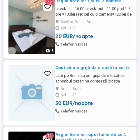
Regim hotelier 1 si cu 2 camere
39
check-in = 16.00 check-out= 11.00 pret2..3
ore =100lei Pret cel cu o camera=120 lei de
zi Pret cel cu 2 camere=200 lei zi 2
Școlilor, Braila, Braila
persoane 4 persoane =350lei de zi
azi 13:28
închiriez în regim hotelier 2 apartamente
20 EUR/noapte
cu 1 camer si cu 2 camere sînt amplasate
în zone centrale si linistite cu suprafață
Telefon validat
utilă 32 m ...
5
Caut să am grijă de o casă la curte
caut pe Brăila să am grijă de o locație în
schimbul cazări nu contează locația
priceput la toate. Sunt deschis pentru ori
Braila, Braila
ce fel de propunere din partea voastră
azi 11:30
50 EUR/noapte
Telefon validat
Regim hotelier. apartamente cu 1
11