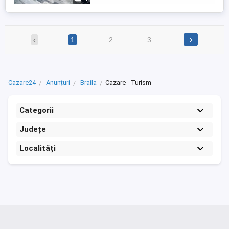
›
‹
1
2
3
Cazare24
Anunțuri
Braila
Cazare - Turism
Categorii
Județe
Localități