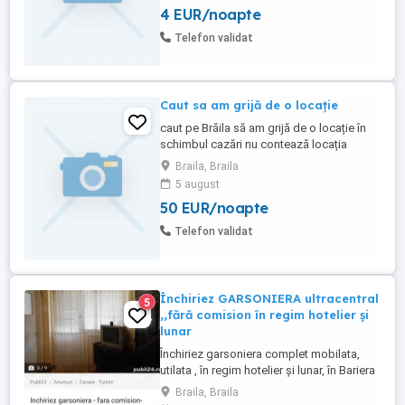
4 EUR/noapte
Zugrăveli Disponibil imediat Disponibil și
pentru Deplasări doar in Tara dacă e cazu
Telefon validat
Mă găsiți ...
Caut sa am grijă de o locație
caut pe Brăila să am grijă de o locație în
schimbul cazări nu contează locația
priceput la toate. Sunt deschis pentru ori
Braila, Braila
ce fel de propunere din partea voastră
5 august
50 EUR/noapte
Telefon validat
Închiriez GARSONIERA ultracentral
5
,,fără comision în regim hotelier și
lunar
Închiriez garsoniera complet mobilata,
utilata , în regim hotelier și lunar, în Bariera
Călărași, ultracentral. fara comision.
Braila, Braila
Persoana fizica .