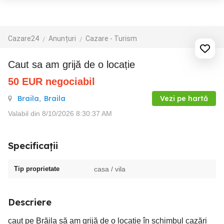
Cazare24
Anunțuri
Cazare - Turism
Caut sa am grijă de o locație
50
EUR
negociabil
Braila
,
Braila
Vezi pe hartă
Valabil din 8/10/2026 8:30:37 AM
Specificații
Tip proprietate
casa / vila
Descriere
caut pe Brăila să am grijă de o locație în schimbul cazări