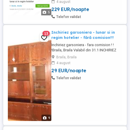
4 august
229 EUR/noapte
5
Telefon validat
Inchiriez garsoniera - lunar si in
13
regim hotelier - fără comision!!!
Inchiriez garsoniera - fara comision ! !
!Braila, Braila Valabil din 31.1 INCHIRIEZ
GARSONIERA - FARA COMISION ! ! ! 1000
Braila, Braila
lei PE LUNA SI IN REGIM HOTELIER 150 LEI
4 august
PE ZI DescriereBraila,inchiriez garsoniera
29 EUR/noapte
,situata in zona ultracentrala,ansamblul
rezidential Hipodrom Pietatii,in cea mai
Telefon validat
frumoasa ...
9