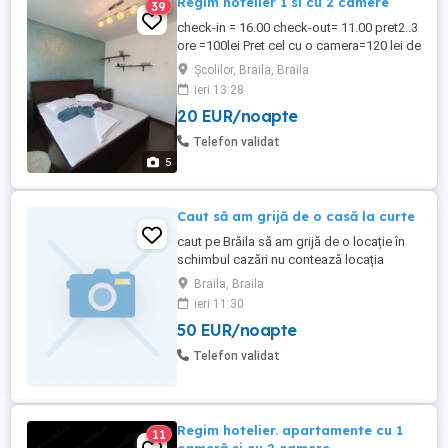
Regim hotelier 1 si cu 2 camere
39
check-in = 16.00 check-out= 11.00 pret2..3
ore =100lei Pret cel cu o camera=120 lei de
zi Pret cel cu 2 camere=200 lei zi 2
Școlilor, Braila, Braila
persoane 4 persoane =350lei de zi
ieri 13:28
închiriez în regim hotelier 2 apartamente
20 EUR/noapte
cu 1 camer si cu 2 camere sînt amplasate
în zone centrale si linistite cu suprafață
Telefon validat
utilă 32 m ...
5
Caut să am grijă de o casă la curte
caut pe Brăila să am grijă de o locație în
schimbul cazări nu contează locația
priceput la toate. Sunt deschis pentru ori
Braila, Braila
ce fel de propunere din partea voastră
ieri 11:30
50 EUR/noapte
Telefon validat
Regim hotelier. apartamente cu 1
11