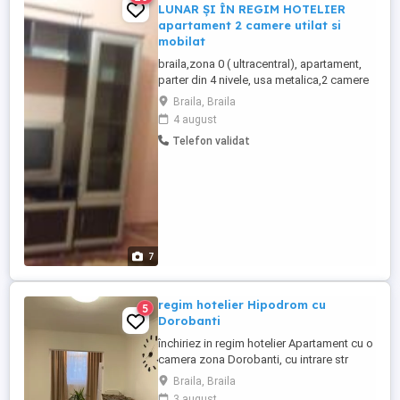
LUNAR ȘI ÎN REGIM HOTELIER
apartament 2 camere utilat si
mobilat
braila,zona 0 ( ultracentral), apartament,
parter din 4 nivele, usa metalica,2 camere
semidecomandate dotate cu termopane,
Braila, Braila
parchet melaminat , gresie , faianta,
4 august
centrala termica , contor gaze,apometre,
Telefon validat
aer conditionat, acces la internet televizor,
masina de spalat , combina frigorifrica,
mobilat modern ...
7
regim hotelier Hipodrom cu
5
Dorobanti
închiriez in regim hotelier Apartament cu o
camera zona Dorobanti, cu intrare str
Hipodrom, parter, cu vedere stradală, utilat
Braila, Braila
și mobilat complet.Minim 3 Nopti,
3 august