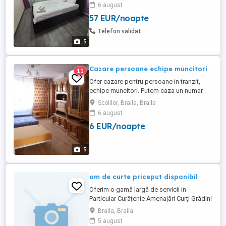
complet mobilat și utilat.Dispune de
6 august
următoarele dotări: -Centrala termică -Ac -
57 EUR/noapte
Mașina de spalat rufe -Frigider -Plita -
Cuptor electric -Cuptor microunde -TV -
Telefon validat
Internet -Prosoape ...
5
Cazare persoane echipe muncitori
11
Ofer cazare pentru persoane in tranzit,
echipe muncitori. Putem caza un numar
mai mare de persoane in locatii multiple
Scolilor, Braila, Braila
alaturate: - Apartament cu 3 camere
6 august
,decomandat , cu doua grupuri sanitare ,
6 EUR/noapte
parcare asigurata - Apartament cu 2
camere , decomandat - Apartamente cu o
camera (aici putem caza de ala ...
5
om de curte priceput disponibil
Oferim o gamă largă de servicii in
Particular Curățenie Amenajări Curți Grădini
Terenuri Toaleta Copaci Tăiem Crengi
Braila, Braila
Curățăm Săpături Manual Șanțuri Gropi
5 august
Amenajări interioare și exterioare Vopsit