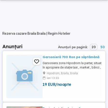
Rezerva cazare Braila Braila | Regim Hotelier
Anunțuri
20
50
Anunțuri pe pagină:
Garsonieră 700 Ron pe săptămână
Garsoniera zona Hipodrom la parter, situat
în apropiere de stație taxi , market , bănci ,
școală , grădinița, ca și dotări : centrala
Hipodrom, Braila, Braila
termica , aer condiționat , WiFi , se oferă
ieri 13:33
bon fiscal , .... Am dreptul de ami selecta
19 EUR/noapte
clienți . Răspund la mesaje pe această
platformă