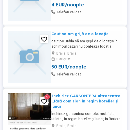
4 EUR/noapte
Zugrăveli Disponibil imediat Disponibil și
pentru Deplasări doar in Tara dacă e cazu
Telefon validat
Mă găsiți ...
Caut sa am grijă de o locație
caut pe Brăila să am grijă de o locație în
schimbul cazări nu contează locația
priceput la toate. Sunt deschis pentru ori
Braila, Braila
ce fel de propunere din partea voastră
5 august
50 EUR/noapte
Telefon validat
Închiriez GARSONIERA ultracentral
5
,,fără comision în regim hotelier și
lunar
Închiriez garsoniera complet mobilata,
utilata , în regim hotelier și lunar, în Bariera
Călărași, ultracentral. fara comision.
Braila, Braila
Persoana fizica .