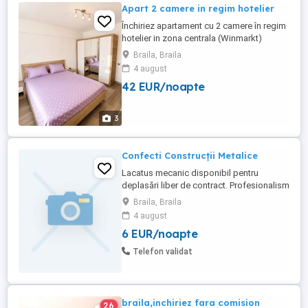
Apart 2 camere in regim hotelier
Închiriez apartament cu 2 camere în regim
hotelier in zona centrala (Winmarkt)
complet mobilat și utilat, ideal pentru
Braila, Braila
sejururi de scurtă durată, delegații sau
4 august
vacanțe. Apartamentul dispune de
42 EUR/noapte
dormitor, living spațios, bucătărie complet
echipată, baie, balcon cu vedere asupra
orasului, Wi-Fi, TV în ambele ...
3
Confecti Construcții Metalice
Lacatus mecanic disponibil pentru
deplasări liber de contract. Profesionalism
și competență în servicii la standarde
Braila, Braila
ridicate. Oportunitate perfectă pentru
4 august
proiecte industriale sau de construcții.
6 EUR/noapte
Contactează-ne pentru mai multe detalii!
Lăcătuș Sudor electric Disponibil imediat
Telefon validat
Liber de Contact Amenajări ...
braila,inchiriez fara comision
26