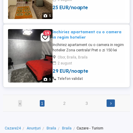
seriozitate.
25 EUR/noapte
5
închiriez apartament cu o camera
19
in regim hotelier
Inchiriez apartament cu o camera in regim
hotelier Zona centrala! Pret o zi 150 lei
DOTARI SI FACILITATI: -Pat matrimonial -
Obor, Braila, Braila
Lenjerii si prosoape bumbac -Centarala
2 august
termica -WIFI gratuit -Masina de spalat -
29 EUR/noapte
Aragaz -Frigider -Vesela Tacamuri -Smart
Tv Check in 12:00 Check out 11:00
Telefon validat
5
›
‹
1
2
3
Cazare24
Anunțuri
Braila
Braila
Cazare - Turism