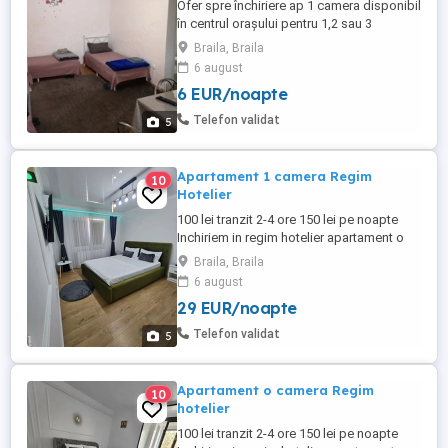
Ofer spre închiriere ap 1 camera disponibil
în centrul orașului pentru 1,2 sau 3
persoane (putem caza mai multe
Braila, Braila
persoane in locații alăturate).
6 august
Apartamentul dispune de toate condițiile
6 EUR/noapte
necesare, Aer Conditionat , CT, mașina de
spălat rufe, bucătărie utilata, wifi gratuit,
Telefon validat
5
TV. PARCARE . Tariful include ...
Apartament 1 camera Regim
10
Hotelier
100 lei tranzit 2-4 ore 150 lei pe noapte
Inchiriem in regim hotelier apartament o
camera,recent renovat(totul nou) ,complet
Braila, Braila
utilat cu tot ce este necesar pentru o
6 august
sedere reusita! -Centrala termică -Ac -
29 EUR/noapte
Mașina de spalat rufe -Frigider -Plita -
Cuptor electric -Cuptor microunde -TV -
Telefon validat
5
Internet -Prosoape,lenjerii -Tacâmuri ...
Apartament o camera Regim
10
hotelier
100 lei tranzit 2-4 ore 150 lei pe noapte