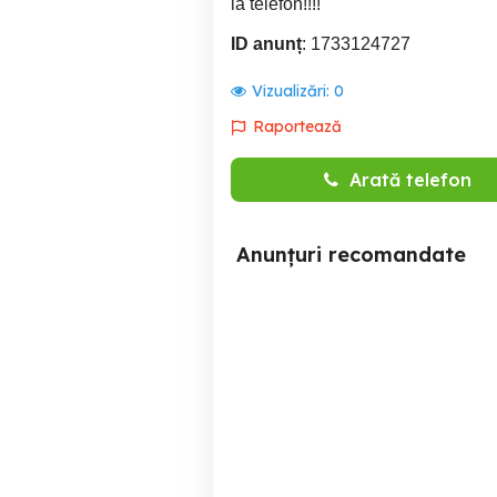
la telefon!!!!
ID anunț
: 1733124727
Vizualizări:
0
Raportează
Arată telefon
Anunțuri recomandate
Regim hotelier.
Garsonieră 700 Ron pe
apartamente cu 1 cameră
si cu 2 camere