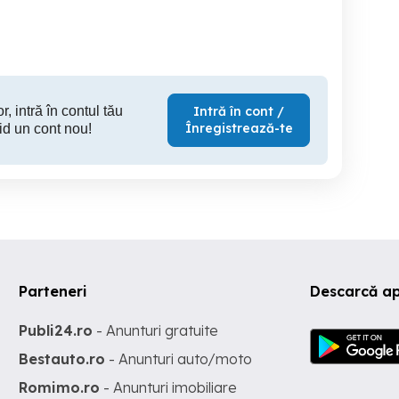
Braila
Braila
100 RON
20 EUR
5
r, intră în contul tău
Intră în cont /
Înregistrează-te
id un cont nou!
Parteneri
Descarcă ap
Publi24.ro
- Anunturi gratuite
Bestauto.ro
- Anunturi auto/moto
Romimo.ro
- Anunturi imobiliare