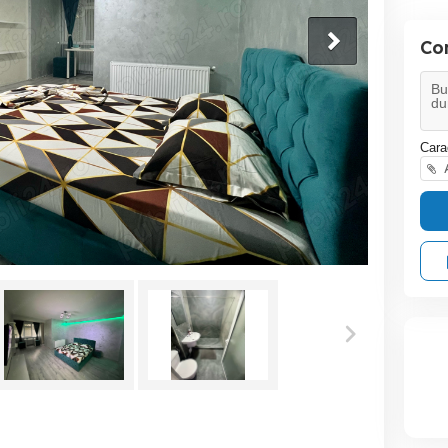
Co
Cara
A