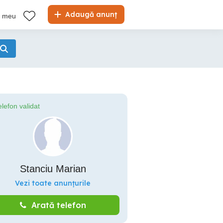
Adaugă anunț
l meu
elefon validat
Stanciu Marian
Vezi toate anunțurile
Arată telefon