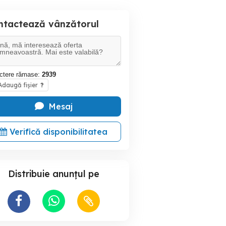
ntactează vânzătorul
ctere rămase:
2939
daugă fișier
?
Mesaj
Verifică disponibilitatea
Distribuie anunțul pe