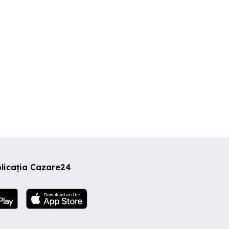
Braila
Braila
Braila
0 EUR
30 RON
30 RON
licația Cazare24