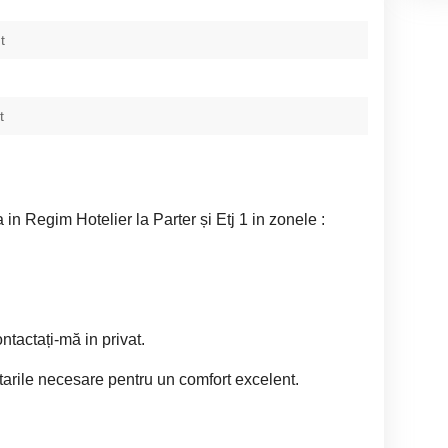
t
t
in Regim Hotelier la Parter și Etj 1 in zonele :
R
ntactați-mă in privat.
arile necesare pentru un comfort excelent.