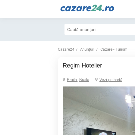
cazare
24
.ro
Cazare24
Anunțuri
Cazare - Turism
Regim Hotelier
Braila
,
Braila
Vezi pe hartă