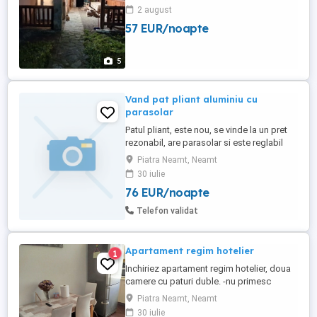
2 august
57 EUR/noapte
5
Vand pat pliant aluminiu cu
parasolar
Patul pliant, este nou, se vinde la un pret
rezonabil, are parasolar si este reglabil
pentru citit sau dormit. Este foarte usor, se
Piatra Neamt, Neamt
poate transporta pentru campare in cort,
30 iulie
terase sau in aer liber.
76 EUR/noapte
Telefon validat
Apartament regim hotelier
1
Inchiriez apartament regim hotelier, doua
camere cu paturi duble. -nu primesc
escorte
Piatra Neamt, Neamt
30 iulie