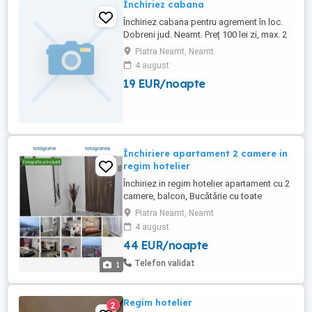
Închiriez cabana
Închiriez cabana pentru agrement în loc.
Dobreni jud. Neamt. Preț 100 lei zi, max. 2
adulți și 2 copii
Piatra Neamt, Neamt
4 august
19 EUR/noapte
Închiriere apartament 2 camere in
regim hotelier
Închiriez in regim hotelier apartament cu 2
camere, balcon, Bucătărie cu toate
utilitățile necesare, la 4-minute de centru
Piatra Neamt, Neamt
4 august
44 EUR/noapte
Telefon validat
1
Regim hotelier
2