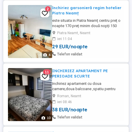
închiriez garsonieră regim hotelier
2
Piatra Neamț
este situata in Piatra Neamț centru preț o
noapte 170 preț minim două nopți 150
Piatra Neamt, Neamt
ieri 11:04
29 EUR/noapte
Telefon validat
4
INCHIRIEZ APARTAMENT PE
11
PERIOADE SCURTE
Inchiriez apartament cu doua
camere,doua balcoane ,spatiu pentru
fumatori,baie hol debara
Roman, Neamt
,bucatarie,complet mobilat si utilat in
ieri 08:46
detaliu,menaj de schimb.Se inchiriaza pe
38 EUR/noapte
perioade scurte minim 4 zile si mazim o
luna ,pretul este 200 la zi dar se poate
Telefon validat
10
negocia.Apartamentul este situat in zona
Roman Voda.central ...