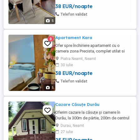
38 EUR/noapte
Telefon validat
5
Apartament Kara
8
Ofer spre închiriere apartament cu o
camera zona Precista, complet utilat si
mobilat. Capacitate de cazare pana la 2
Piatra Neamt, Neamt
adulți dormitorul având pat matrimonial.
30 iulie
Apartamentul este situat la o distanță de 5
38 EUR/noapte
minute de centrul orașului. Pentru
perioade mai lungi de o săptămână pretul
Telefon validat
este negociabil.
5
Cazare Căsuțe Durău
Oferim cazare la căsuțe și camere în
Durău, la 300m de pârtie, 200m de centrul
stațiunii, 800m de poalele muntelui
Durau, Neamt
Ceahlău la prețul de 130 de lei căsuța de
27 iulie
două persoane și 180 de lei camera dublă.