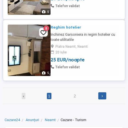
Telefon validat
5
Reghim hotelier
8
Inchiriez Garsoniera in regim hotelier cu
toate utilitatile
Piatra Neamt, Neamt
20 iulie
25 EUR/noapte
Telefon validat
5
›
‹
1
2
Cazare24
Anunțuri
Neamt
Cazare - Turism