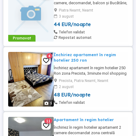
camere, decomandat, balcon și Bucătărie,
in Dărmănești nr 80, bl K10, scara A, ap 33
Piatra Neamt, Neamt
3 august
44 EUR/noapte
Telefon validat
Repostat automat
Promovat
Închiriez apartament în regim
4
hotelier 250 ron
Închiriez apartament în regim hotelier 250
Ron zona Precista, 3minute mol shopping
City ! Apartamentul este foarte comod,
Precista, Piatra Neamt, Neamt
compus din 2 camere , bae bucătărie și
2 august
hol mobilat și utilat situat la parter! Este
48 EUR/noapte
situat într-o zonă liniștită! Împrejurimi
shopping city,
Telefon validat
5
supermarket,farmacie,școală,parc
Apartament în regim hotelier
11
Închiriez în regim hotelier apartament 2
camere decomandat zona centrală