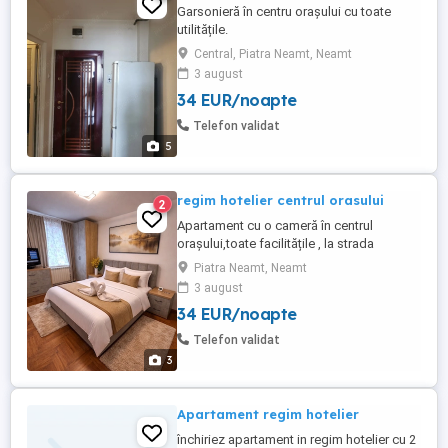
Garsonieră în centru orașului cu toate
utilitățile.
Central, Piatra Neamt, Neamt
3 august
34 EUR/noapte
Telefon validat
5
regim hotelier centrul orasului
2
Apartament cu o cameră în centrul
orașului,toate facilitățile , la strada
principală Petru Rareș (nu printre străzi ) ,
Piatra Neamt, Neamt
în apopiere de magazine,stație de
3 august
autobuz . Locație ultracentrală la câteva
34 EUR/noapte
minute de principalele puncte de interes,
restaurante și zone de relaxare. Dotări: Pat
Telefon validat
confortabil pentru ...
3
Apartament regim hotelier
închiriez apartament in regim hotelier cu 2