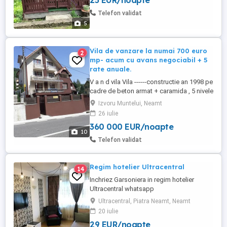
25 EUR/noapte
Apă caldă permanent, grătar, ceaun,
parcare la umbră, loc de joaca, pârâu în
Telefon validat
spatele locației, bucătărie ...
5
Vila de vanzare la numai 700 euro
2
mp- acum cu avans negociabil + 5
rate anuale.
V a n d vila Vila ------constructie an 1998 pe
cadre de beton armat + caramida , 5 nivele
, 19 camere , din care 12 camere pentru
Izvoru Muntelui, Neamt
cazare , 31 locuri , , parter comercial (
26 iulie
restaurant , bar , bucatarie , oficiu , terasa
360 000 EUR/noapte
exterioara 20mp, terasa mezanin 30mp ,
10
suprafata ...
Telefon validat
Regim hotelier Ultracentral
14
Inchriez Garsoniera in regim hotelier
Ultracentral whatsapp
Ultracentral, Piatra Neamt, Neamt
20 iulie
29 EUR/noapte