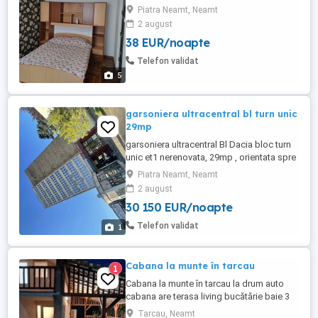
,bucătărie utilată,masina spalat ,loc
Piatra Neamt, Neamt
parcare.200 lei pe zi minim 2 zile.Pentru o
2 august
singura noapte 250
38 EUR/noapte
Telefon validat
5
garsoniera ultracentral bl turn unic
29mp
garsoniera ultracentral Bl Dacia bloc turn
unic et1 nerenovata, 29mp , orientata spre
hotel Ceahlau, in bloc se fac imbunatatiri ,
Piatra Neamt, Neamt
zona super aproape de apotal parc
2 august
primarie politie, se poate modifica open
30 150 EUR/noapte
space, investitia perfecta pe termen scurt
sau lung , libera , 30150 ...
Telefon validat
1
Cabana la munte în tarcau
1
Cabana la munte în tarcau la drum auto
cabana are terasa living bucătărie baie 3
dormitoare tel. o735887o93
Tarcau, Neamt