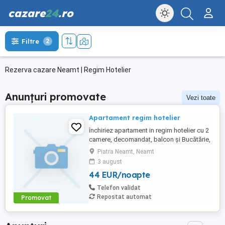
cazare
24
.ro
Filtre
2
Rezerva cazare Neamt | Regim Hotelier
Anunțuri promovate
Vezi toate
Apartament regim hotelier
închiriez apartament in regim hotelier cu 2
camere, decomandat, balcon și Bucătărie,
in Dărmănești nr 80, bl K10, scara A, ap 33
Piatra Neamt, Neamt
3 august
44 EUR/noapte
Telefon validat
Repostat automat
Promovat