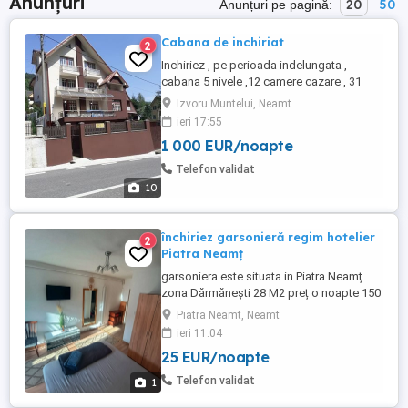
Anunțuri
20
50
Anunțuri pe pagină:
Cabana de inchiriat
2
Inchiriez , pe perioada indelungata ,
cabana 5 nivele ,12 camere cazare , 31
locuri , pregatita pentru autorizare turism
Izvoru Muntelui, Neamt
** , situata in Izvoru Muntelui 136 , Bicaz-
ieri 17:55
judetul Neamt. Cabana este finalizata in
1 000 EUR/noapte
anul 2000 , este din beton pe cadre , cu
goluri umplute cu caramida , ...
Telefon validat
10
închiriez garsonieră regim hotelier
2
Piatra Neamț
garsoniera este situata in Piatra Neamț
zona Dărmănești 28 M2 preț o noapte 150
lei preț minim 4 nopți 135 lei perioadele
Piatra Neamt, Neamt
mai lungi se pot negocia un funcție de
ieri 11:04
perioada bucătărie baie aragaz centrala
25 EUR/noapte
mașina de spălat curata și primitoare
Telefon validat
1