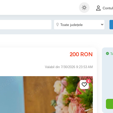
Contu
200
RON
T
Valabil din 7/30/2026 9:23:53 AM
8