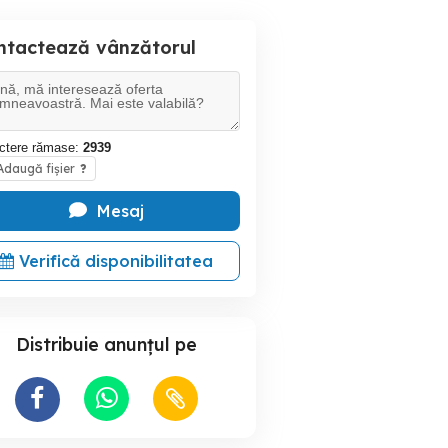
ntactează vânzătorul
ctere rămase:
2939
daugă fișier
?
Mesaj
Verifică disponibilitatea
Distribuie anunțul pe