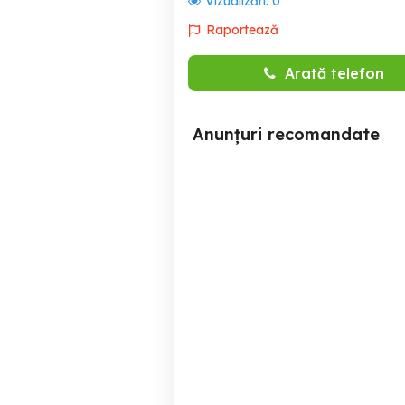
Vizualizări:
0
Raportează
Arată telefon
Anunțuri recomandate
Apartament regim hotelier
Piatra Neamt
230 RON