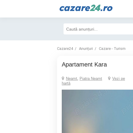
cazare
24
.ro
Cazare24
Anunțuri
Cazare - Turism
Apartament Kara
Neamt
,
Piatra Neamt
Vezi pe
hartă