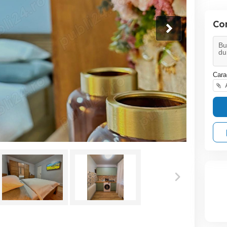
Co
Cara
A