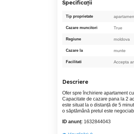
Specificații
Tip proprietate
apartamen
Cazare muncitori
True
Regiune
moldova
Cazare la
munte
Facilitati
Accepta a
Descriere
Ofer spre închiriere apartament cu
Capacitate de cazare pana la 2 ad
este situat la o distanță de 5 min
o săptămână pretul este negociabi
ID anunț
: 1632844043