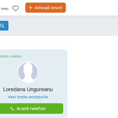
Adaugă anunț
l meu
elefon validat
Loredana Ungureanu
Vezi toate anunțurile
Arată telefon