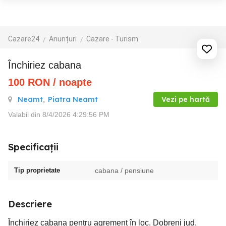
Cazare24
Anunțuri
Cazare - Turism
Închiriez cabana
100
RON
/ noapte
Neamt
,
Piatra Neamt
Vezi pe hartă
Valabil din 8/4/2026 4:29:56 PM
Specificații
Tip proprietate
cabana / pensiune
Descriere
Închiriez cabana pentru agrement în loc. Dobreni jud.