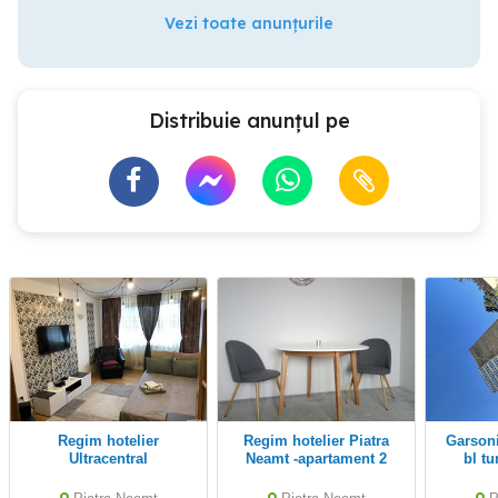
Vezi toate anunțurile
Distribuie anunțul pe
Regim hotelier
Regim hotelier Piatra
garsoniera ultracentral
Ultracentral
Neamt -apartament 2
camere-zona
Ultracentral-