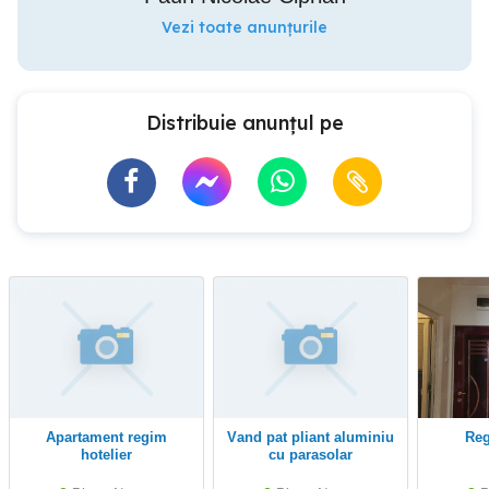
Vezi toate anunțurile
Distribuie anunțul pe
Apartament regim
Vand pat pliant aluminiu
Re
hotelier
cu parasolar