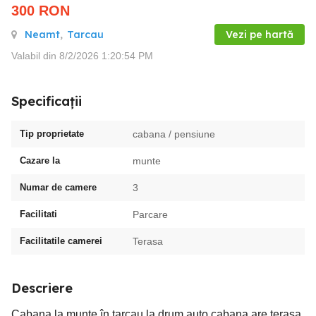
300
RON
Neamt
,
Tarcau
Vezi pe hartă
Valabil din 8/2/2026 1:20:54 PM
Specificații
Tip proprietate
cabana / pensiune
Cazare la
munte
Numar de camere
3
Facilitati
Parcare
Facilitatile camerei
Terasa
Descriere
Cabana la munte în tarcau la drum auto cabana are terasa