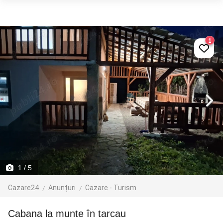
1
1
/ 5
Cazare24
Anunțuri
Cazare - Turism
Cabana la munte în tarcau