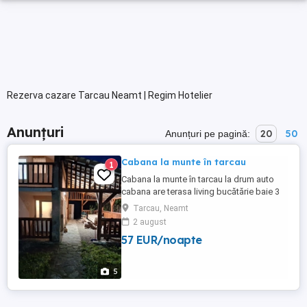
Rezerva cazare Tarcau Neamt | Regim Hotelier
Anunțuri
20
50
Anunțuri pe pagină:
Cabana la munte în tarcau
1
Cabana la munte în tarcau la drum auto
cabana are terasa living bucătărie baie 3
dormitoare tel. o735887o93
Tarcau, Neamt
2 august
57 EUR/noapte
5