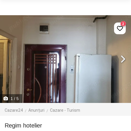
2
1
/ 5
Cazare24
Anunțuri
Cazare - Turism
Regim hotelier