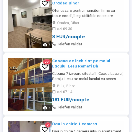
Oradea Bihor
Ofer cazare pentru muncitori firme cu
toate condițiile și utilitățile necesare .
Închiriez 4 Apartamente in aceeași curte
Oradea, Bihor
cu intrare separată.( fiecare apartament
azi 09:30
dispune de 6 paturi single , Bucatarie, Baie
8 EUR/noapte
, TV , Masina de spălat , Wifi , Aragaz
,Frigider , Loc de grătar , Terasa , Loc
Telefon validat
5
Parcare ,etc ...
Cabana de închiriat pe malul
22
Lacului Lesu Remeti Bh
Cabana 7 izvoare situata în Coada Lacului,
Barajul Lesu pe malul lacului cu acces
direct va așteaptă sa va bucurați de o
Bulz, Bihor
panorama deosebita, liniște, aer curat și
azi 07:14
relaxare în mijlocul naturii. Capacitatea
181 EUR/noapte
maxima de cazare este 16 persoane în 4
camere duble, o mansarda cu 4 paturi și 4
Telefon validat
5
paturi pliante. ...
Dau in chirie 1 camera
2
Dau in chirie 1 camera într-un apartament