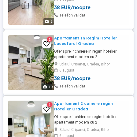
Luceafărul aflat intr-o zona accesibilă si
38 EUR/noapte
bine conectată, aproape de centrul
Orasului, Lotus Mall 2, Hotel Ramada,
Telefon validat
Auchan, Jumbo, Aeroport, centura
5
orașului ...
Apartament In Regim Hotelier
1
Luceafarul Oradea
Ofer spre inchiriere in regim hotelier
apartament modern cu 2
camere[Living+dormitor] bloc nou, Etaj 4
Splaiul Crișanei, Oradea, Bihor
din 10 , situat in Ansamblul Rezidențial
6 august
Luceafărul aflat intr-o zona accesibilă si
38 EUR/noapte
bine conectată, aproape de centrul
Orasului, Lotus Mall 2, Hotel Ramada,
Telefon validat
10
Auchan, Jumbo, Aeroport, centura
orașului ...
Apartament 2 camere regim
1
Hotelier Oradea
Ofer spre inchiriere in regim hotelier
apartament modern cu 2
camere[Living+dormitor] bloc nou, Etaj 2
Splaiul Crișanei, Oradea, Bihor
din 10 , situat in Ansamblul Rezidențial
6 august