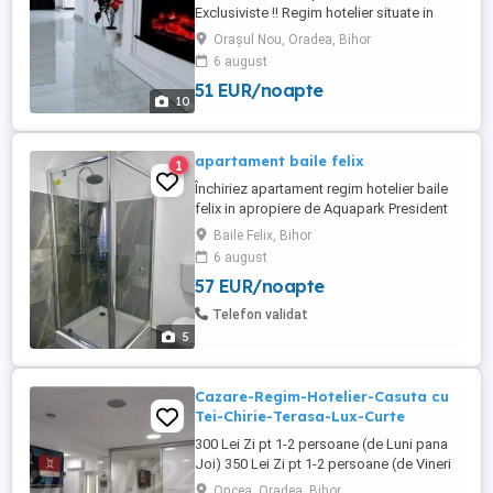
Exclusiviste !! Regim hotelier situate in
CENTRUL orașului Oradea . Prima
Orașul Nou, Oradea, Bihor
Premium Residence Strada Sucevei si
6 august
Luceafărul Rezidențial! Apartamentele NOI
51 EUR/noapte
dispun de toate cerințele pentru a avea un
10
sejur de calitate. Dotări la cele mai inalte
standarde! BONUS : O ...
apartament baile felix
1
Închiriez apartament regim hotelier baile
felix in apropiere de Aquapark President
mai multe detalii la
Baile Felix, Bihor
6 august
57 EUR/noapte
Telefon validat
5
Cazare-Regim-Hotelier-Casuta cu
Tei-Chirie-Terasa-Lux-Curte
300 Lei Zi pt 1-2 persoane (de Luni pana
Joi) 350 Lei Zi pt 1-2 persoane (de Vineri
pana Duminica inclusiv) 600 Lei Zi pt 3-4
Oncea, Oradea, Bihor