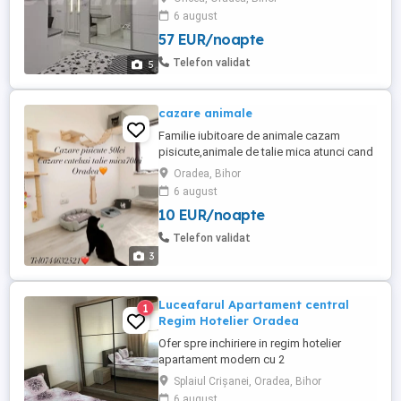
persoane (de Luni pana Joi) 700 Lei Zi pt
6 august
3-4 persoane (de Vineri pana Duminica
57 EUR/noapte
inclusiv) Se poate inchiria si doar curtea,
terasa si gratarul la pretul de 150 lei
Telefon validat
5
persoana ...
cazare animale
Familie iubitoare de animale cazam
pisicute,animale de talie mica atunci cand
aveti nevoie Suntem in Oradea
Oradea, Bihor
6 august
10 EUR/noapte
Telefon validat
3
Luceafarul Apartament central
1
Regim Hotelier Oradea
Ofer spre inchiriere in regim hotelier
apartament modern cu 2
camere[Living+dormitor] bloc nou, Etaj 3
Splaiul Crișanei, Oradea, Bihor
din 10 , situat in Ansamblul Rezidențial
6 august