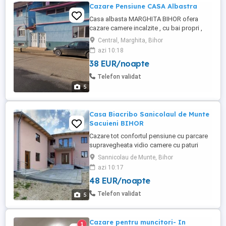
Cazare Pensiune CASA Albastra
Casa albasta MARGHITA BIHOR ofera
cazare camere incalzite , cu bai propri ,
cablu tv wifi utilitati. Camere cu 2 si 3
Central, Marghita, Bihor
paturi .acceptam MUNCITORII pe termen
azi 10:18
lung facem reducere .
38 EUR/noapte
Telefon validat
5
Casa Biacribo Sanicolaul de Munte
Sacuieni BIHOR
Cazare tot confortul pensiune cu parcare
supravegheata vidio camere cu paturi
matrimoniale cu bai proprii wifi tv ciubar
Sannicolau de Munte, Bihor
,gratare , loc de gatit , si alte facilitati
azi 10:17
camere pentru 2 si 3 persone camerele
48 EUR/noapte
dispun de incalzire reglabila dupa
preferintele cazatilor .pentru MUNCITORI
Telefon validat
5
SUNATI LA ...
Cazare pentru muncitori- In
1