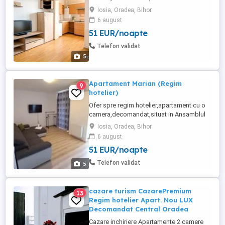
Rezidential Ared. Apartamentul este dotat
Iosia, Oradea, Bihor
cu canapea
6 august
extensibila,televizor,interfon,alarma,aer
51 EUR/noapte
conditionat,wi-fi,cablu tv,aspirator,centrala
proprie. Bucatarie dotata cu plita pe
Telefon validat
gaz,hota,cuptor microunde,frigider si
5
utilata ...
Apartament Marian (Regim
9
hotelier)
Ofer spre regim hotelier,apartament cu o
camera,decomandat,situat in Ansamblul
Rezidential Ared. Apartamentul este dotat
Iosia, Oradea, Bihor
cu canapea
6 august
extensibila,televizor,interfon,alarma,aer
51 EUR/noapte
conditionat,wi-fi,cablu tv.,aspirator,fier de
călcat,centrală proprie. Bucătăria dotată
Telefon validat
5
cu plită pe gaz,hotă,cuptor
microunde,frigider ...
cazare turism CazarePremium
13
Regim hotelier Apart. Nou LUX
Decomandat Central Oradea
Cazare inchiriere Apartamente 2 camere