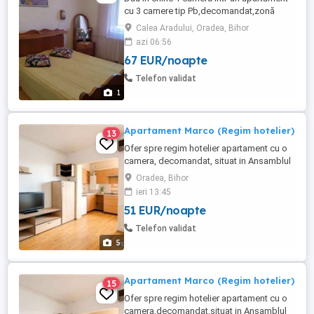
cu 3 camere tip Pb,decomandat,zonă
liniștită în spate la biserica Emanuel,caut o
Calea Aradului, Oradea, Bihor
fata liniștită,preferabil eleva sau
azi 06:56
studenta,preț 350 Ron pe luna.Rog
67 EUR/noapte
seriozitate,informații la Nr .
Telefon validat
1
Apartament Marco (Regim hotelier)
13
Ofer spre regim hotelier apartament cu o
camera, decomandat, situat in Ansamblul
Rezidential Ared. Apartamentul este dotat
Oradea, Bihor
cu canapea extensibila,televizor
ieri 13:45
,interfon,alarma,aer conditionat,wi-fi,cablu
51 EUR/noapte
tv,aspirator,centrala proprie. Bucatarie
dotata cu plita pe gaz,hota,cuptor
Telefon validat
microunde,frigider si utilata ...
5
Apartament Marco (Regim hotelier)
15
Ofer spre regim hotelier apartament cu o
camera,decomandat,situat in Ansamblul