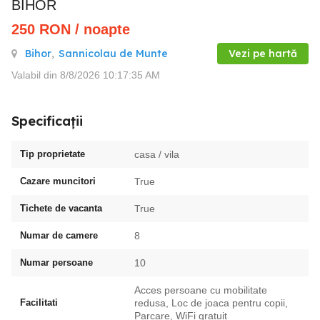
BIHOR
250
RON
/ noapte
Bihor
,
Sannicolau de Munte
Vezi pe hartă
Valabil din 8/8/2026 10:17:35 AM
Specificații
Tip proprietate
casa / vila
Cazare muncitori
True
Tichete de vacanta
True
Numar de camere
8
Numar persoane
10
Acces persoane cu mobilitate
Facilitati
redusa, Loc de joaca pentru copii,
Parcare, WiFi gratuit