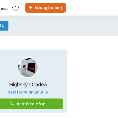
Adaugă anunț
l meu
Highsky Oradea
Vezi toate anunțurile
Arată telefon