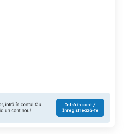
Apartament cu 2 camere
Apartament NOU de lux 3
hotelier)
(Regim hotelier)
camere 
hotelier c
Oradea
Oradea
270 RON
320 RON
5
r, intră în contul tău
Intră în cont /
Înregistrează-te
id un cont nou!