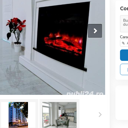
Co
Cara
A