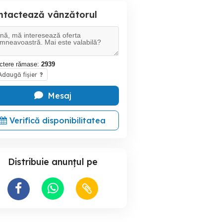
ntactează vânzătorul
ctere rămase:
2939
daugă fișier
?
Mesaj
Verifică disponibilitatea
Distribuie anunțul pe