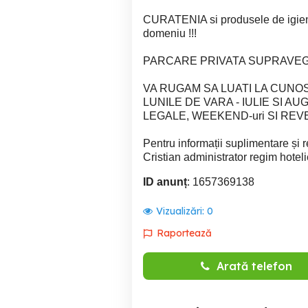
CURATENIA si produsele de igien
domeniu !!!
PARCARE PRIVATA SUPRAVEG
VA RUGAM SA LUATI LA CUNOS
LUNILE DE VARA - IULIE SI A
LEGALE, WEEKEND-uri SI REV
Pentru informații suplimentare și r
Cristian administrator regim hotelie
ID anunț
: 1657369138
Vizualizări:
0
Raportează
Arată telefon