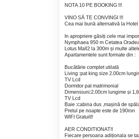
NOTA 10 PE BOOKING !!!
VINO SĂ TE CONVINGI !!!
Cea mai bună alternativă la Hotel
In apropriere găsiți cele mai impor
Nymphaea 950 m Cetatea Oradea 9
Lotus Mall2 la 300m și multe altel
Apartamentele sunt formate din :
Bucătărie complet utilată
Living :pat king size 2.00cm lung
TV Lcd
Dormitor pat matrimonial
Dimensiuni:2.00cm lungime și 1,
TV Lcd
Baie :cabina dus ,mașină de spălat
Pretul pe noapte este de 190ron
WIFI Gratuit!!
AER CONDITIONAT!!
Fiecare persoana adiționala se t