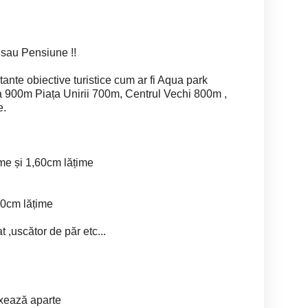
 sau Pensiune !!
tante obiective turistice cum ar fi Aqua park
00m Piața Unirii 700m, Centrul Vechi 800m ,
e.
ime și 1,60cm lățime
60cm lățime
 ,uscător de păr etc...
axează aparte