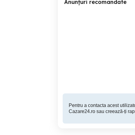
Anunțuri recomandate
Cazare regim Hotelier
Apartament Marian (Regim
Central exclusivist
Oradea
270 RON
Pentru a contacta acest utilizato
Cazare24.ro sau creează-ți rap