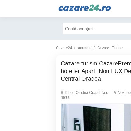
cazare
24
.ro
Cazare24
Anunțuri
Cazare - Turism
cazare turism CazarePremium Regim
hotelier Apart. Nou LUX 
Central Oradea
Bihor
,
Oradea
Orașul Nou
Vezi pe
hartă