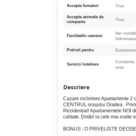
Accepta fumatori
True
Accepta animale de
True
companie
Aer condit
Facilitatile camerei
hidromasaj
Potrivit pentru
Evenimente
Curatenie,
Servicii hoteliere
oras
Descriere
Cazare inchiriere Apartamente 2 ca
CENTRUL orașului Oradea . Prim
Rezidențial! Apartamentele NOI di
calitate. Dotări la cele mai inalte 
BONUS : O PRIVELISTE DEOSE