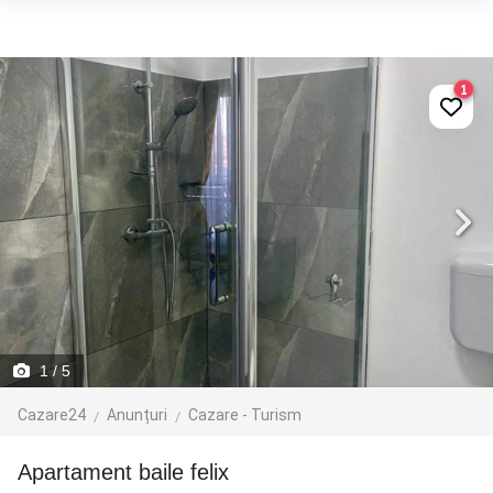
1
1
/ 5
Cazare24
Anunțuri
Cazare - Turism
apartament baile felix