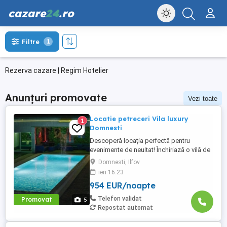
cazare
24
.ro
Filtre
1
Rezerva cazare | Regim Hotelier
Anunțuri promovate
Vezi toate
Locatie petreceri Vila luxury
1
Domnesti
Descoperă locația perfectă pentru
evenimente de neuitat! Închiriază o vilă de
lux special amenajată pentru petreceri
Domnesti, Ilfov
private, aniversări, botezuri, evenimente
ieri 16:23
corporate sau escapade cu prietenii.
954 EUR/noapte
Situată într-o zonă liniștită, dar ușor
accesibilă, casa dispune de: Spațiu
Telefon validat
Promovat
5
generos, modern mobilat Sistem ...
Repostat automat