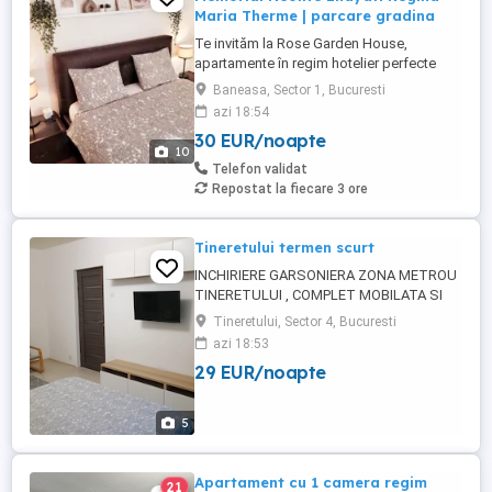
Maria Therme | parcare gradina
Te invităm la Rose Garden House,
apartamente în regim hotelier perfecte
pentru o ședere liniștită și confortabilă, cu
Baneasa, Sector 1, Bucuresti
tot confortul de acasă, departe de agitatia
azi 18:54
orasului. De ce să ne alegi? Intimitate și
30 EUR/noapte
spațiu - apartamente decomandate într-o
10
mini-vilă cu intrare separată și grădină,
Telefon validat
într-un ...
Repostat la fiecare 3 ore
Tineretului termen scurt
INCHIRIERE GARSONIERA ZONA METROU
TINERETULUI , COMPLET MOBILATA SI
UTILATA MODERN, PRET TRANZIT 3h 100
Tineretului, Sector 4, Bucuresti
lei SAU 150 NOAPTE
azi 18:53
29 EUR/noapte
5
Apartament cu 1 camera regim
21