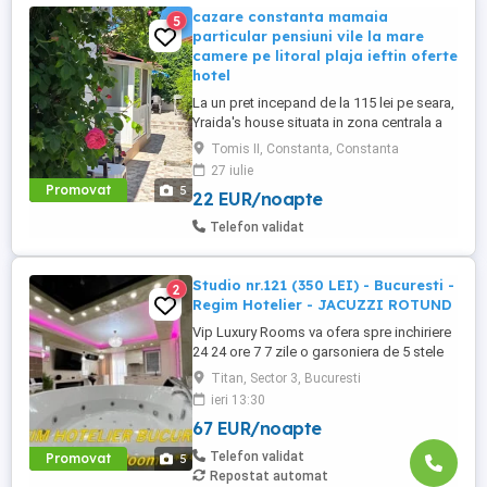
cazare constanta mamaia
5
particular pensiuni vile la mare
camere pe litoral plaja ieftin oferte
hotel
La un pret incepand de la 115 lei pe seara,
Yraida's house situata in zona centrala a
orasului Constanta la 5 minute de mers pe
Tomis II, Constanta, Constanta
jos de plajile Constantei (Trei Papuci
27 iulie
Modern), langa bulevardul Mamaia ce
Promovat
5
22 EUR/noapte
leaga gara autogara de statiunea Mamaia,
pe strada Dumbrava Rosie la numarul 30,
Telefon validat
zonă de unde ...
Studio nr.121 (350 LEI) - Bucuresti -
2
Regim Hotelier - JACUZZI ROTUND
Vip Luxury Rooms va ofera spre inchiriere
24 24 ore 7 7 zile o garsoniera de 5 stele
Luxoase cu un desing unic si deosebit in
Titan, Sector 3, Bucuresti
Sector 3 Bucuresti . Garsoniera se alfa in
ieri 13:30
Complex Rezidential Nou . Acces Bariera
67 EUR/noapte
Monitorizare Video in Complex ( de la
Politia Locala Sector 3 ) Loc de parcare
Telefon validat
Promovat
5
PRIVAT in complex ...
Repostat automat