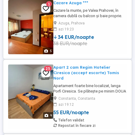
Cazare Azuga ***
1
Cazare la munte, pe Valea Prahovei, în
camera dublă cu balcon și baie proprie.
Acceptăm plata cu vouchere de vacanță!
Azuga, Prahova
Vila La Gabi Azuga
azi 19:23
34 EUR/noapte
38 EUR/noapte
5
Apart 2 cam Regim Hotelier
25
Ciresica (accept escorte) Tomis
Nord
Apartament foarte bine localizat, langa
Porfi Ciresica. Se plătește pe minim DOUA
zile. -> 2 camere cu 2 paturi: unul
Constanta, Constanta
sufragerie unul dormitor -> 2 seturi
azi 19:12
cearceafuri + prosoape curate mari -> 2
55 EUR/noapte
televizoare -> cuptor micorunde , aragaz,
9
fierbator de apa -> Aer Conditionat ->
Telefon validat
masina de spalat
Repostat în fiecare zi