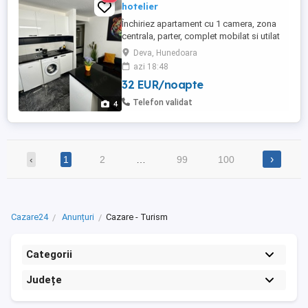
hotelier
Închiriez apartament cu 1 camera, zona
centrala, parter, complet mobilat si utilat
(plita, frigider, masina de spalat, cuptor cu
Deva, Hunedoara
microunde, esspresor, uscator de par,
azi 18:48
masa si fier de calcat, uscator rufe,aer
32 EUR/noapte
conditionat, centrala termica, tv, wi-fi, mini
bar inclus in pret. Pretul pentru 1-2
Telefon validat
4
persoane ...
›
‹
1
2
…
99
100
Cazare24
Anunțuri
Cazare - Turism
Categorii
Județe