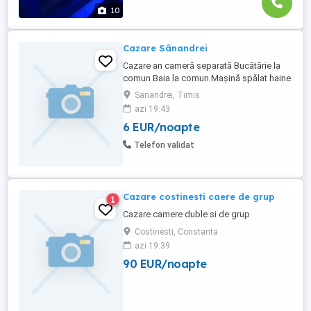
mica de faleză, bănci, ...
10
Cazare Sânandrei
Cazare an cameră separată Bucătărie la
comun Baia la comun Mașină spălat haine
la comun Plata include toate utilitățile Nu
Sanandrei, Timis
se percepe alte taxe
azi 19:43
6 EUR/noapte
Telefon validat
Cazare costinesti caere de grup
1
Cazare camere duble si de grup
Costinesti, Constanta
azi 19:39
90 EUR/noapte