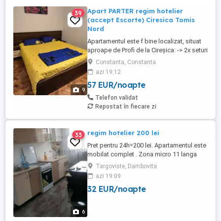
Apart PARTER regim hotelier
39
(accept Escorte) Ciresica Tomis
Nord
Apartamentul este f bine localizat, situat
aproape de Profi de la Cireșica: -> 2x seturi
de cearceafuri & prosoape -> se poate da
Constanta, Constanta
la cerere un set de cearceafuri in plus ->
azi 19:12
pat mare în dormitor de 160x200 -> pat
57 EUR/noapte
mare în sufragerie de 140x200 -> internet
9
500 Mbs -> 2 Televizoare -> frigider mare,
Telefon validat
bucătărie ...
Repostat în fiecare zi
regim hotelier 200 lei
33
Pret pentru 24h=200 lei. Apartamentul este
mobilat complet . Zona micro 11 langa
casa soarelui .
Targoviste, Dambovita
azi 19:09
32 EUR/noapte
6