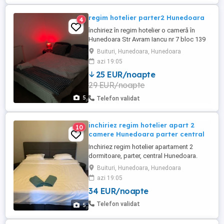
regim hotelier parter2 Hunedoara
4
închiriez în regim hotelier o cameră în
Hunedoara Str Avram Iancu nr 7 bloc 139
parter.
Buituri, Hunedoara, Hunedoara
azi 19:05
25 EUR/noapte
29 EUR/noapte
5
Telefon validat
inchiriez regim hotelier apart 2
10
camere Hunedoara parter central
Inchiriez regim hotelier apartament 2
dormitoare, parter, central Hunedoara.
Zona linistita , langa Kaufland . Aer
Buituri, Hunedoara, Hunedoara
conditionat, frigider,plita,Smart Tv. Wifi,
azi 19:05
Nu acceptam petreceri sau animale de
34 EUR/noapte
companie. Nu se fumeaza in interior. 3-4
persoane, 200lei
Telefon validat
5