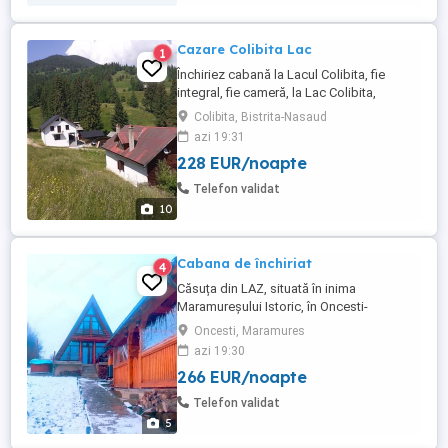
Cazare Colibita Lac
1
Închiriez cabană la Lacul Colibita, fie
integral, fie cameră, la Lac Colibita,
Bistrița. Proprietate liniștită, cu pârâu pe
Colibita, Bistrita-Nasaud
lângă casă, peisaj extraordinar, aer curat.
azi 19:31
Curățenie, dotări foarte bune, terasa cu
228 EUR/noapte
grătar, sobă pe lemn, ciubăr, Wi-Fi, etc.
Prețurile sunt accesibile, vă așteptăm!
Telefon validat
10
Cabana de închiriat
4
Căsuța din LAZ, situată în inima
Maramureșului Istoric, în Oncesti-
Maramureș, vă pune la dispoziție 4
Oncesti, Maramures
dormitoare , 3 băi , sufragerie și bucătărie
azi 19:30
complet utilată , inclusiv mașina de spălat
266 EUR/noapte
Căsuța din LAZ, situată în inima
Maramureșului Istoric, în Oncesti-
Telefon validat
Maramureș, vă pune la dispoziție ...
5