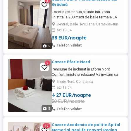
2
Grădină
Locatia este noua,situata intr-zona
linistita,la 200 metri de baile termale LA
MÂȚU ,la aproximativ 500 metri de spa-ul
Central, Baile Herculane, Caras-Severin
THERMAE D OLIMPIA si aproximativ 10
azi 19:04
minute(mers pe jos) de centrul statiunii.
38 EUR/noapte
Pentru alte detalii,va rog contactati-ma
telefonic.
Telefon validat
5
Cazare Eforie Nord
2
Pensiune de închiriat în Eforie Nord
Confort, liniște și relaxare! Vă invităm să
petreceți o vacanță plăcută la mare, într-o
Eforie Nord, Constanta
pensiune primitoare situată în Eforie Nord,
azi 19:04
într-o zonă liniștită, ideală pentru familii.
27 EUR/noapte
Pensiunea dispune de 6 camere
30 EUR/noapte
confortabile, fiecare având baie proprie,
frigider și ...
5
Telefon validat
Cazare Academia de politie Spital
27
Memorial Neolife Enayati Regina