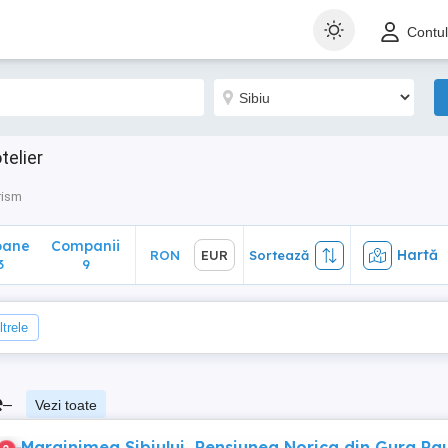
ane
Companii
Hartă
RON
EUR
Sortează
Contu
9
telier
rism
oane
Companii
Hartă
RON
EUR
Sortează
3
9
ltrele
e
–
Vezi toate
Marginimea Sibiului, Pensiunea Norica din Gura Rau