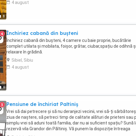
4 august
8
Închiriez cabană din bușteni
4
Închiriez cabană din bușteni, 4 camere cu baie proprie, bucătărie
complet utilata și mobilata, foișor, grătar, ciubar,spațiu de odihnă ș
relaxare în grădină.
Sibiel, Sibiu
4 august
6
Pensiune de închiriat Paltiniș
3
Vrei să dai petrecere și să nu deranjezi vecinii, vrei să-ți sărbătoreș
ziua de naștere, să petreci timp de calitate alături de prieteni sau p
simplu vrei să aduni toată familia, dar nu ai suficient spațiu? Sună l
rezervă vila Grandor din Păltiniș. Vă punem la dispoziție întreaga
capacitate ...