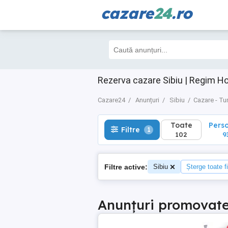
cazare
24
.ro
Toate
Perso
Filtre
1
102
93
Rezerva cazare Sibiu | Regim Ho
Cazare24
Anunțuri
Sibiu
Cazare - Tu
Toate
Pers
Filtre
1
102
9
Filtre active:
Sibiu
Șterge toate fi
Anunțuri promovat