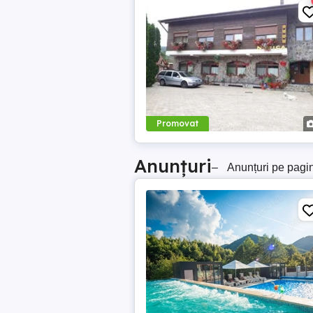
Promovat
Anunțuri
–
Anunțuri pe pagi