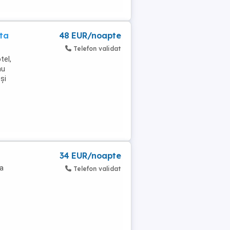
ita
48 EUR/noapte
Telefon validat
tel,
au
și
34 EUR/noapte
la
Telefon validat