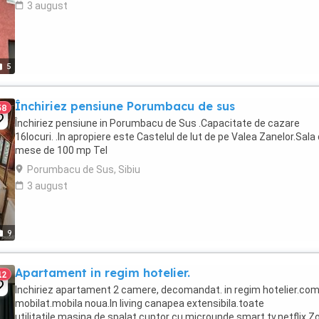
3 august
5
Închiriez pensiune Porumbacu de sus
38
Închiriez pensiune in Porumbacu de Sus .Capacitate de cazare
16locuri. .In apropiere este Castelul de lut de pe Valea Zanelor.Sala
mese de 100 mp Tel
Porumbacu de Sus, Sibiu
3 august
9
Apartament in regim hotelier.
12
Inchiriez apartament 2 camere, decomandat. in regim hotelier.com
mobilat.mobila noua.In living canapea extensibila.toate
utilitatile.masina de spalat.cuptor cu microunde.smart tv.netflix.Z