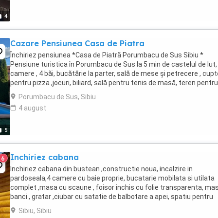
4
Cazare Pensiunea Casa de Piatra
Închiriez pensiunea *Casa de Piatră Porumbacu de Sus Sibiu *
Pensiune turistica în Porumbacu de Sus la 5 min de castelul de lut,
camere , 4 băi, bucătărie la parter, sală de mese și petrecere , cupt
pentru pizza ,jocuri, biliard, sală pentru tenis de masă, teren pentru
tenis de câmp, piscină ...
Porumbacu de Sus, Sibiu
4 august
5
Inchiriez cabana
6
Inchiriez cabana din bustean ,constructie noua, incalzire in
pardoseala,4 camere cu baie proprie, bucatarie mobilata si utilata
complet ,masa cu scaune , foisor inchis cu folie transparenta, ma
banci , gratar ,ciubar cu satatie de balbotare a apei, spatiu pentru
relaxare in gradina . Pentru detalii ...
Sibiu, Sibiu