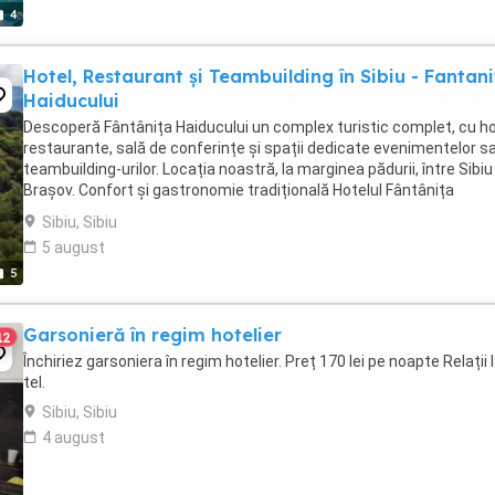
4
Hotel, Restaurant și Teambuilding în Sibiu - Fantan
Haiducului
Descoperă Fântânița Haiducului un complex turistic complet, cu ho
restaurante, sală de conferințe și spații dedicate evenimentelor s
teambuilding-urilor. Locația noastră, la marginea pădurii, între Sibiu 
Brașov. Confort și gastronomie tradițională Hotelul Fântânița
Haiducului este locul unde ...
Sibiu, Sibiu
5 august
5
Garsonieră în regim hotelier
12
Închiriez garsoniera în regim hotelier. Preț 170 lei pe noapte Relații 
tel.
Sibiu, Sibiu
4 august