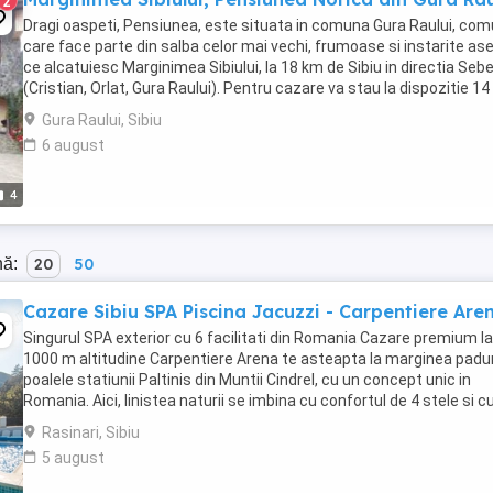
2
Dragi oaspeti, Pensiunea, este situata in comuna Gura Raului, co
care face parte din salba celor mai vechi, frumoase si instarite ase
ce alcatuiesc Marginimea Sibiului, la 18 km de Sibiu in directia Seb
(Cristian, Orlat, Gura Raului). Pentru cazare va stau la dispozitie 14
locuri in 7 camere ...
Gura Raului, Sibiu
6 august
4
nă:
20
50
Cazare Sibiu SPA Piscina Jacuzzi - Carpentiere Are
Singurul SPA exterior cu 6 facilitati din Romania Cazare premium la
1000 m altitudine Carpentiere Arena te asteapta la marginea paduri
poalele statiunii Paltinis din Muntii Cindrel, cu un concept unic in
Romania. Aici, linistea naturii se imbina cu confortul de 4 stele si c
servicii premium, oferind ...
Rasinari, Sibiu
5 august