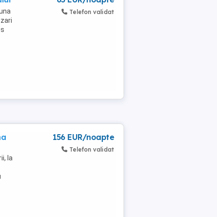
muna
Telefon validat
zari
es
na
156 EUR/noapte
Telefon validat
i, la
u