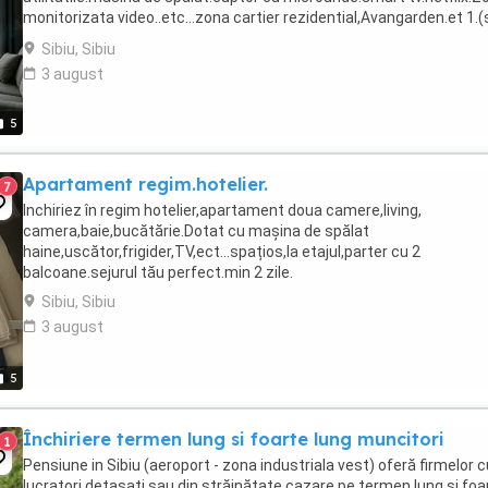
monitorizata video..etc...zona cartier rezidential,Avangarden.et 1.(
inchireaza pe minim 2 zile.o singura ...
Sibiu, Sibiu
3 august
5
Apartament regim.hotelier.
7
Inchiriez în regim hotelier,apartament doua camere,living,
camera,baie,bucătărie.Dotat cu mașina de spălat
haine,uscător,frigider,TV,ect...spațios,la etajul,parter cu 2
balcoane.sejurul tău perfect.min 2 zile.
Sibiu, Sibiu
3 august
5
Închiriere termen lung si foarte lung muncitori
1
Pensiune in Sibiu (aeroport - zona industriala vest) oferă firmelor c
lucratori detașați sau din străinătate cazare pe termen lung și foa