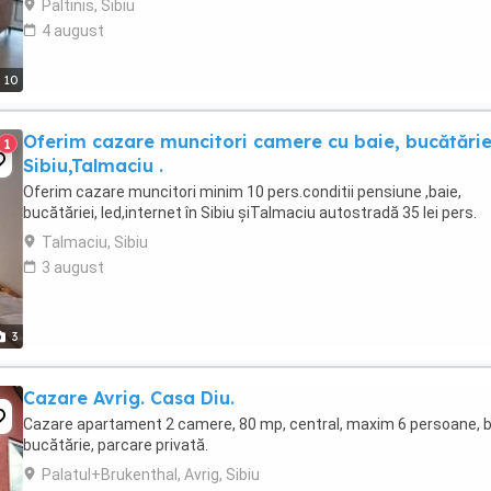
Paltinis, Sibiu
4 august
10
Oferim cazare muncitori camere cu baie, bucătărie
1
Sibiu,Talmaciu .
Oferim cazare muncitori minim 10 pers.conditii pensiune ,baie,
bucătăriei, led,internet în Sibiu șiTalmaciu autostradă 35 lei pers.
Talmaciu, Sibiu
3 august
3
Cazare Avrig. Casa Diu.
Cazare apartament 2 camere, 80 mp, central, maxim 6 persoane, b
bucătărie, parcare privată.
Palatul+Brukenthal, Avrig, Sibiu