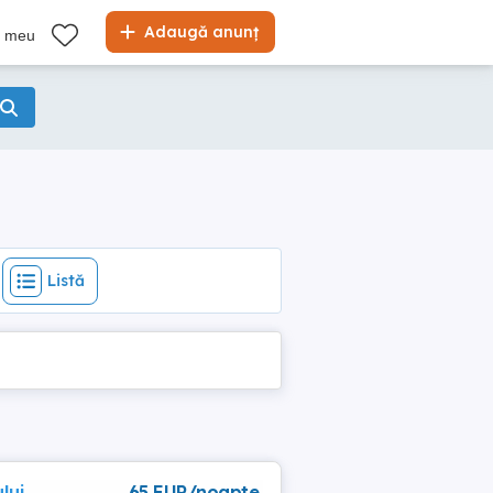
Listă
Adaugă anunț
l meu
Listă
lui
65 EUR/noapte