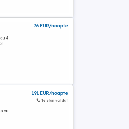
76 EUR/noapte
 cu 4
or
191 EUR/noapte
Telefon validat
sa cu