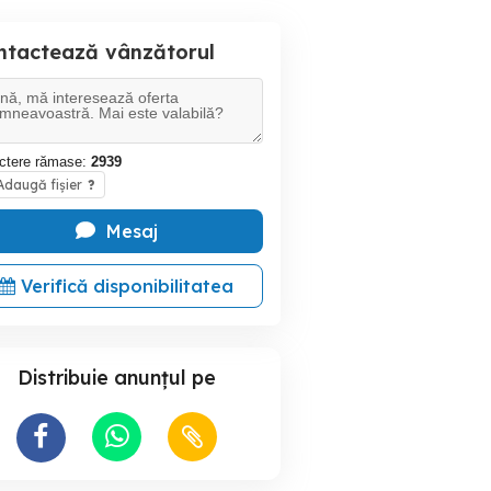
ntactează vânzătorul
ctere rămase:
2939
daugă fișier
?
Mesaj
Verifică disponibilitatea
Distribuie anunțul pe