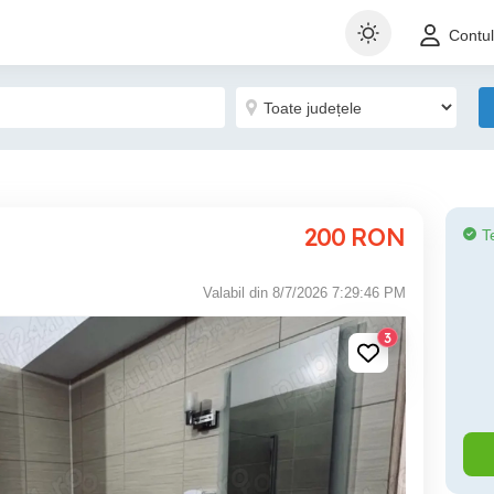
Contu
200
RON
T
Valabil din 8/7/2026 7:29:46 PM
3