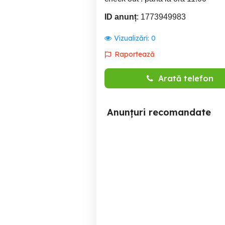
ID anunț
: 1773949983
Vizualizări:
0
Raportează
Arată telefon
Anunțuri recomandate
Regim hotelier apartament
Sibiu