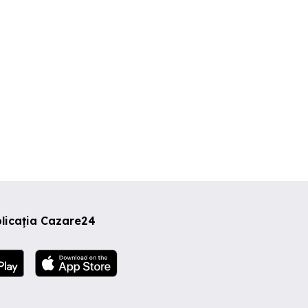
0 RON
199 RON
199 RON
licația Cazare24