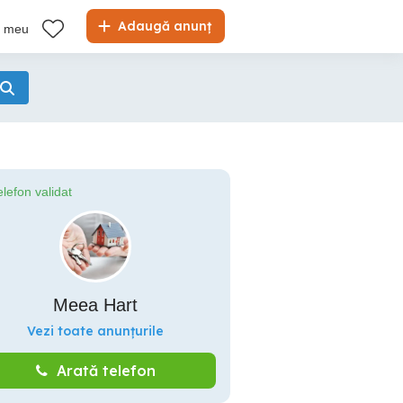
Adaugă anunț
l meu
elefon validat
Meea Hart
Vezi toate anunțurile
Arată telefon