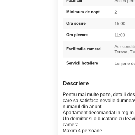
Facilitati
Acces pers
Minimum de nopti
2
Ora sosire
15:00
Ora plecare
11:00
Aer condit
Facilitatile camerei
Terasa, T
Servicii hoteliere
Lenjerie d
Descriere
Pentru mai multe poze, detalii des
care sa satisfaca nevoile dumneav
numarul din anunt.
Apartament decomandat in regim hot
Un dormitor si o bucatarie cu lea
camera.
Maxim 4 persoane