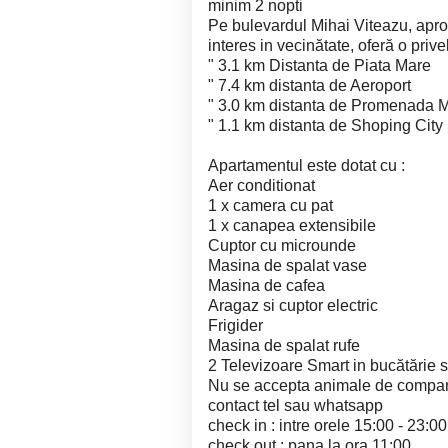
minim 2 nopti
Pe bulevardul Mihai Viteazu, apr
interes in vecinătate, oferă o priv
" 3.1 km Distanta de Piata Mare
" 7.4 km distanta de Aeroport
" 3.0 km distanta de Promenada M
" 1.1 km distanta de Shoping City
Apartamentul este dotat cu :
Aer conditionat
1 x camera cu pat
1 x canapea extensibile
Cuptor cu microunde
Masina de spalat vase
Masina de cafea
Aragaz si cuptor electric
Frigider
Masina de spalat rufe
2 Televizoare Smart in bucătărie 
Nu se accepta animale de compan
contact tel sau whatsapp
check in : intre orele 15:00 - 23:00
check out : pana la ora 11:00