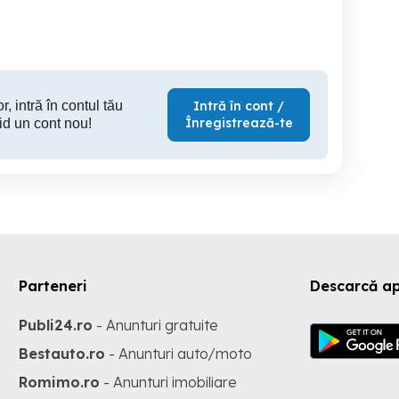
200 RON
200 RON
20
r, intră în contul tău
Intră în cont /
Înregistrează-te
id un cont nou!
Parteneri
Descarcă ap
Publi24.ro
- Anunturi gratuite
Bestauto.ro
- Anunturi auto/moto
Romimo.ro
- Anunturi imobiliare