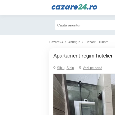
cazare
24
.ro
Cazare24
Anunțuri
Cazare - Turism
Apartament regim hotelier
Sibiu
,
Sibiu
Vezi pe hartă