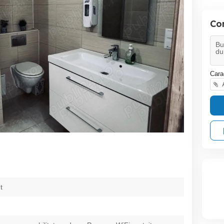
Co
Cara
A
t