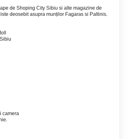
oape de Shoping City Sibiu si alte magazine de
eliste deosebit asupra munților Fagaras si Paltinis.
oll
 Sibiu
si camera
ie.