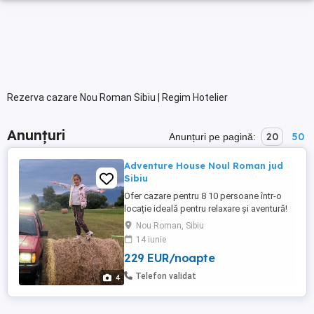
Rezerva cazare Nou Roman Sibiu | Regim Hotelier
Anunțuri
20
50
Anunțuri pe pagină:
Adventure House Noul Roman jud
Sibiu
Ofer cazare pentru 8 10 persoane într-o
locație ideală pentru relaxare și aventură!
Piscină privată Spațiu generos pentru
Nou Roman, Sibiu
familii și grupuri de prieteni Zonă liniștită,
14 iunie
aproape de natură Grătar și loc de
229 EUR/noapte
relaxare Pentru iubitorii de adrenalină
organizăm aventuri off-road cu jeepuri 4x4
Telefon validat
4
...