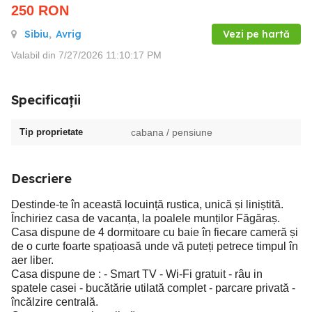
250
RON
Sibiu
,
Avrig
Vezi pe hartă
Valabil din 7/27/2026 11:10:17 PM
Specificații
Tip proprietate
cabana / pensiune
Descriere
Destinde-te în această locuință rustica, unică și liniștită.
Închiriez casa de vacanța, la poalele munților Făgăraș.
Casa dispune de 4 dormitoare cu baie în fiecare cameră și
de o curte foarte spațioasă unde vă puteți petrece timpul în
aer liber.
Casa dispune de : - Smart TV - Wi-Fi gratuit - râu in
spatele casei - bucătărie utilată complet - parcare privată -
încălzire centrală.