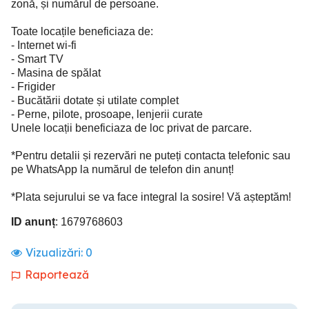
zonă, și numărul de persoane.
Toate locațile beneficiaza de:
- Internet wi-fi
- Smart TV
- Masina de spălat
- Frigider
- Bucătării dotate și utilate complet
- Perne, pilote, prosoape, lenjerii curate
Unele locații beneficiaza de loc privat de parcare.
*Pentru detalii și rezervări ne puteți contacta telefonic sau
pe WhatsApp la numărul de telefon din anunț!
*Plata sejurului se va face integral la sosire! Vă așteptăm!
ID anunț
: 1679768603
Vizualizări:
0
Raportează