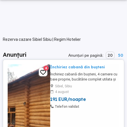
Rezerva cazare Sibiel Sibiu | Regim Hotelier
Anunțuri
20
50
Anunțuri pe pagină:
Închiriez cabană din bușteni
4
Închiriez cabană din bușteni, 4 camere cu
baie proprie, bucătărie complet utilata și
mobilata, foișor, grătar, ciubar,spațiu de
Sibiel, Sibiu
odihnă și relaxare în grădină.
4 august
191 EUR/noapte
Telefon validat