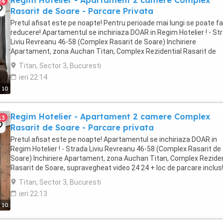
Regim Hotelier - Apartament 2 camere Complex
24
Rasarit de Soare - Parcare Privata
Pretul afisat este pe noapte! Pentru perioade mai lungi se poate f
reducere! Apartamentul se inchiriaza DOAR in Regim Hotelier ! - St
Liviu Revreanu 46-58 (Complex Rasarit de Soare) Inchiriere
Apartament, zona Auchan Titan, Complex Rezidential Rasarit de
Soare, supravegheat video 24 24 + ...
Titan, Sector 3, Bucuresti
ieri 22:14
10
Regim Hotelier - Apartament 2 camere Complex
13
Rasarit de Soare - Parcare privata
Pretul afisat este pe noapte! Apartamentul se inchiriaza DOAR in
Regim Hotelier ! - Strada Liviu Revreanu 46-58 (Complex Rasarit de
Soare) Inchiriere Apartament, zona Auchan Titan, Complex Reziden
Rasarit de Soare, supravegheat video 24 24 + loc de parcare inclus
Apartamentul este complet mobilat ...
Titan, Sector 3, Bucuresti
ieri 22:13
10