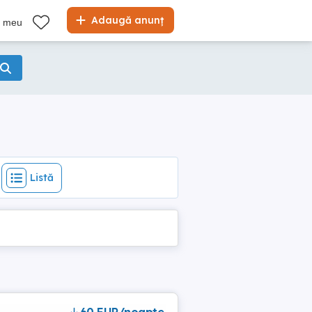
Listă
Adaugă anunț
l meu
Listă