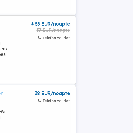
i
53 EUR/noapte
57 EUR/noapte
Telefon validat
l
mers
pea
er
38 EUR/noapte
Telefon validat
+Wi-
l