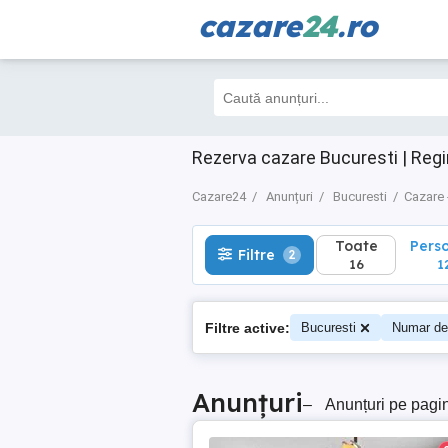
cazare
24
.ro
Toate
Perso
Filtre
2
16
12
Rezerva cazare Bucuresti | Regi
Cazare24
Anunțuri
Bucuresti
Cazare 
Toate
Pers
Filtre
2
16
1
Filtre active:
Bucuresti
Numar de
Anunțuri
–
Anunțuri pe pagi