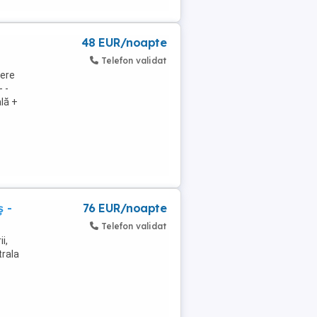
48 EUR/noapte
Telefon validat
dere
 -
lă +
 -
76 EUR/noapte
Telefon validat
i,
trala