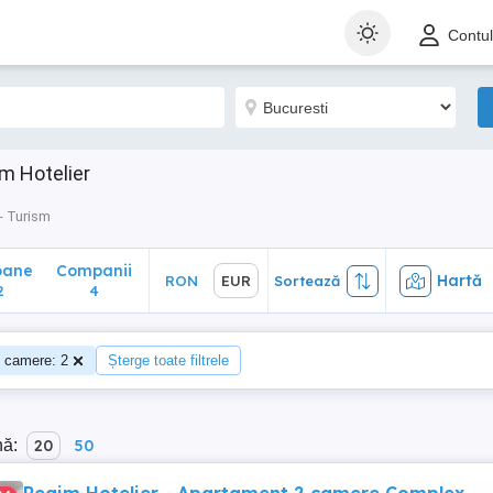
ane
Companii
Hartă
RON
EUR
Sortează
Contu
4
m Hotelier
- Turism
oane
Companii
Hartă
RON
EUR
Sortează
2
4
 camere: 2
Șterge toate filtrele
nă:
20
50