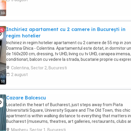
10
Inchiriez apartament cu 2 camere in București in
25
regim hotelier
Inchiriez in regim hotelier apartament cu 2 camere de 55 mp in zo
Doamna Ghica - Colentina. Apartamentul este dotat, in dormitor un
de 160x200 cm, dressing, tv UHD, living cu tv UHD, canapea imensa,
conditionat, balcon cu vedere la strada, bucatarie proprie cu expre
de cafea, cuptor cu ...
Colentina, Sector 2, Bucuresti
2 august
10
Cazare Balcescu
Located in the heart of Bucharest, just steps away from Piata
Universitatii Square, University Square and The Old Town, this chic
apartment is within walking distance to everything that matters in
Bucharest (museums, theatres, art galleries, restaurants, clubs a
pubs).
Magheru, Sector 1, Bucuresti