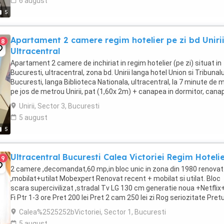
6 august
5
Apartament 2 camere regim hotelier pe zi bd Uniri
8
Ultracentral
Apartament 2 camere de inchiriat in regim hotelier (pe zi) situat in
Bucuresti, ultracentral, zona bd. Unirii langa hotel Union si Tribunalu
Bucuresti, langa Biblioteca Nationala, ultracentral, la 7 minute de 
pe jos de metrou Unirii, pat (1,60x 2m) + canapea in dormitor, cana
si fotolii de ...
Unirii, Sector 3, Bucuresti
5 august
5
Ultracentral Bucuresti Calea Victoriei Regim Hoteli
9
2 camere ,decomandat,60 mp,in bloc unic in zona din 1980 renovat
,mobilat+utilat Mobexpert Renovat recent + mobilat si utilat. Bloc
scara supercivilizat ,stradal Tv LG 130 cm generatie noua +Netflix
Fi Ptr 1-3 ore Pret 200 lei Pret 2 cam 250 lei zi Rog seriozitate Pretu
poate diferii functie ...
Calea%2525252bVictoriei, Sector 1, Bucuresti
5 august