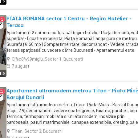
5
PIATA ROMANA sector 1 Centru - Regim Hotelier -
1
Terasa
Apartament 2 camere cu terasă Regim hotelier Piața Romană, ve
superbă! - Locație excelentă: Piața Romană Langa gura de metrou -
Suprafață: 60 mp | Compartimentare: decomandat - Vedere strada
terasă spațioasă cu vedere către București - Apartamentul este
complet mobilat și utilat, recent ...
Ci%c8%99migiu, Sector 1, Bucuresti
7 august
5
Apartament ultramodern metrou Titan - Piata Miniș
21
Barajul Dunarii
Apartament ultramodern metrou Titan - Piata Miniș - Barajul Dunari
etajul 2 9, decomandat, vedere spate, gresie, faianta, parchet, cen
termica, termopan, mobilata si utilata modern, incalzire prin
pardoseala, paturi matrimoniale, canapea extensibila, dresing, baie
ultramoderna, masina de spalat, ...
Titan, Sector 3, Bucuresti