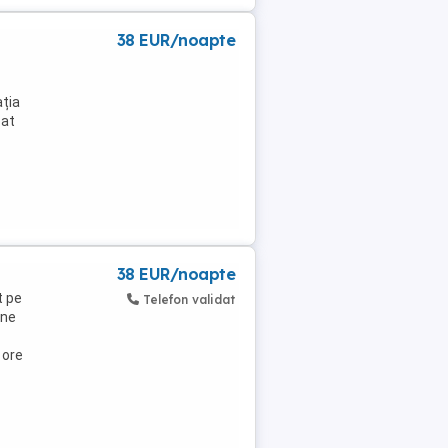
38 EUR/noapte
ația
pat
38 EUR/noapte
t pe
Telefon validat
une
 ore