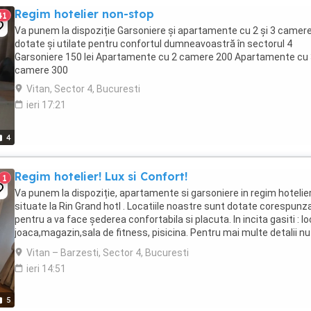
Regim hotelier non-stop
41
Va punem la dispoziție Garsoniere și apartamente cu 2 și 3 camer
dotate și utilate pentru confortul dumneavoastră în sectorul 4
Garsoniere 150 lei Apartamente cu 2 camere 200 Apartamente cu
camere 300
Vitan, Sector 4, Bucuresti
ieri 17:21
4
Regim hotelier! Lux si Confort!
1
Va punem la dispoziție, apartamente si garsoniere in regim hotelie
situate la Rin Grand hotl . Locatiile noastre sunt dotate corespunz
pentru a va face șederea confortabila si placuta. In incita gasiti : lo
joaca,magazin,sala de fitness, pisicina. Pentru mai multe detalii nu
ezitati sa ne contactați. ...
Vitan – Barzesti, Sector 4, Bucuresti
ieri 14:51
5