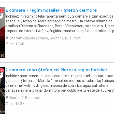
2 camere - regim hotelier - Ștefan cel Mare
10
Închiriez în regim hotelier apartament cu 2 camere situat exact pe
șoseaua Ștefan cel Mare aproape de metrou, la câteva minute de
stadionu Dinamo și Floreasca, Barbu Vacarescu, stradal etaj 1, loc
dispune de internet wifi, tv, frigider, mașina de spălat, dormitor cu 
dublu, canapea extensibila ...
Stefan%2bcel%2bMare, Sector 2, Bucuresti
ieri 12:48
10
2 camere zona Ștefan cel Mare in regim hotelier
4
Închiriez apartament cu doua camere în regim hotelier situat exac
șoseaua Ștefan cel Mare la 1 minut de metrou stradal etaj 1 ,disp
de internet wifi , tv ,frigider, masina de spalat, aragaz sufraferie
canapea extensibila iar dormitoru pat dublu pretul este de 150 lei 3
sau 200 lei ...
Sector 2, Bucuresti
ieri 12:27