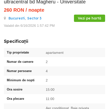
ultracentral bd Magheru - Universitate
260
RON
/ noapte
Bucuresti
,
Sector 3
Vezi pe hartă
Valabil din 6/16/2026 1:57:42 PM
Specificații
Tip proprietate
apartament
Numar de camere
2
Numar persoane
4
Minimum de nopti
2
Ora sosire
15:00
Ora plecare
11:00
Aer conditionat, Baie privata,