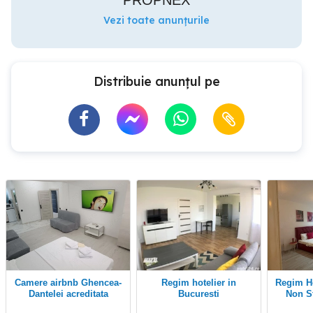
PROPNEX
Vezi toate anunțurile
Distribuie anunțul pe
Camere airbnb Ghencea-
Regim hotelier in
Regim Hotelier Bucuresti
Dantelei acreditata
Bucuresti
Non S
Ministerul Economiei,
Dristor,Vitan,Obor,Decebal