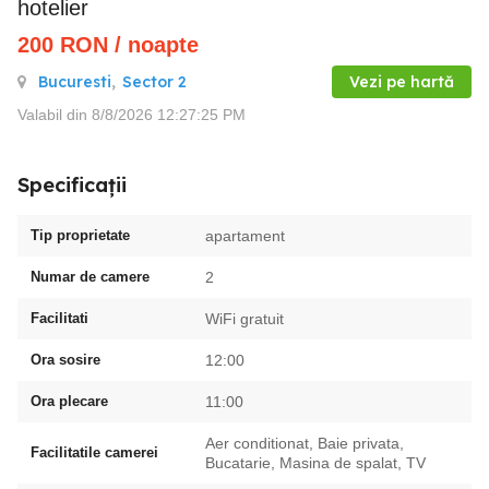
hotelier
200
RON
/ noapte
Bucuresti
,
Sector 2
Vezi pe hartă
Valabil din 8/8/2026 12:27:25 PM
Specificații
Tip proprietate
apartament
Numar de camere
2
Facilitati
WiFi gratuit
Ora sosire
12:00
Ora plecare
11:00
Aer conditionat, Baie privata,
Facilitatile camerei
Bucatarie, Masina de spalat, TV