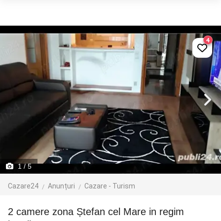
4
1
/ 5
Cazare24
Anunțuri
Cazare - Turism
2 camere zona Ștefan cel Mare in regim