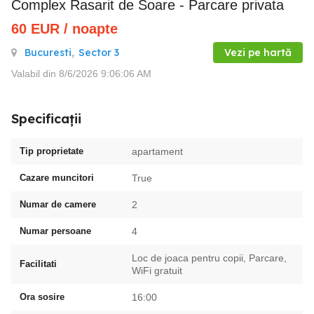
Complex Rasarit de Soare - Parcare privata
60
EUR
/ noapte
Bucuresti
,
Sector 3
Vezi pe hartă
Valabil din 8/6/2026 9:06:06 AM
Specificații
Tip proprietate
apartament
Cazare muncitori
True
Numar de camere
2
Numar persoane
4
Loc de joaca pentru copii, Parcare,
Facilitati
WiFi gratuit
Ora sosire
16:00