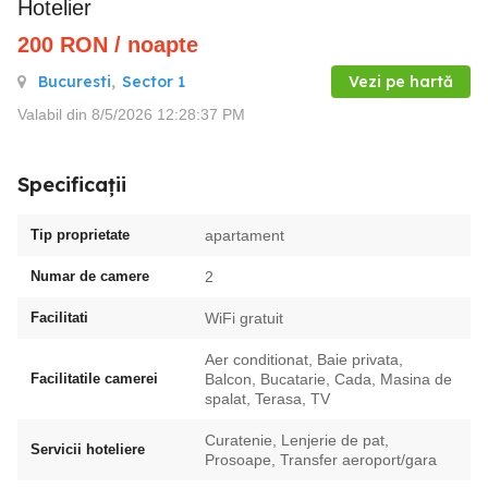
Hotelier
200
RON
/ noapte
Bucuresti
,
Sector 1
Vezi pe hartă
Valabil din 8/5/2026 12:28:37 PM
Specificații
Tip proprietate
apartament
Numar de camere
2
Facilitati
WiFi gratuit
Aer conditionat, Baie privata,
Facilitatile camerei
Balcon, Bucatarie, Cada, Masina de
spalat, Terasa, TV
Curatenie, Lenjerie de pat,
Servicii hoteliere
Prosoape, Transfer aeroport/gara