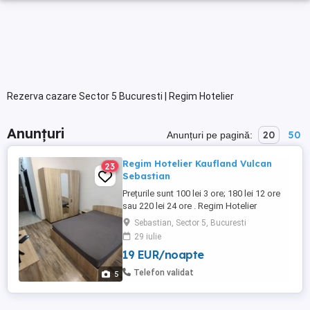
Rezerva cazare Sector 5 Bucuresti | Regim Hotelier
Anunțuri
20
50
Anunțuri pe pagină:
Regim Hotelier Kaufland Vulcan
23
Sebastian
Prețurile sunt 100 lei 3 ore; 180 lei 12 ore
sau 220 lei 24 ore . Regim Hotelier
Garsoniera 42 mp situata in zona 13
Sebastian, Sector 5, Bucuresti
Septembrie Parc Sebastian .
29 iulie
Curățenie,discreție,internet wifi, televizor
19 EUR/noapte
LCD. Ne rezervam dreptul de a ne selecta
clienții. Pentru perioade mai lungi de 7 zile
Telefon validat
5
preturile sunt negociabile ...