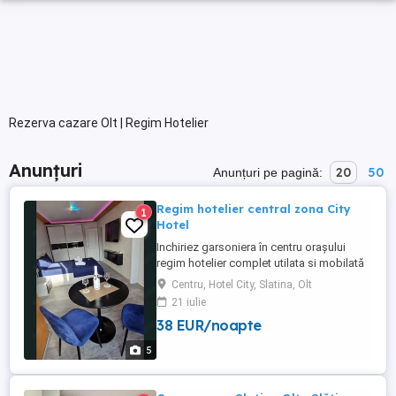
Rezerva cazare Olt | Regim Hotelier
Anunțuri
20
50
Anunțuri pe pagină:
Regim hotelier central zona City
1
Hotel
Inchiriez garsoniera în centru orașului
regim hotelier complet utilata si mobilată
în spate la City Hotel Locatie deosebita,
Centru, Hotel City, Slatina, Olt
unica 5 stele creat pt cei ce apreciază
21 iulie
confortul și stilul desăvârșit. Locatia are o
38 EUR/noapte
suprafata de 35mp open space, se afla la
etaj 2 Dotari: Lumini ambientale multicolor.
5
Mobilier ...