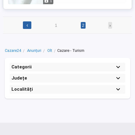
1
‹
1
2
›
Cazare24
Anunțuri
Olt
Cazare - Turism
Categorii
Județe
Localități