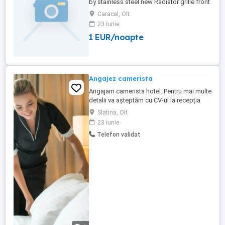
by stainless steel new Radiator grille front
Volvo PV Duett, PV444, PV544 new by
Caracal, Olt
stainless steel 304, polished like chrome.
23 iunie
Brand new stainless steel radiator grille
1 EUR/noapte
for Volvo PV and Duett. The radiator grille
for Volvo PV and Duett, they are the same
shape and ...
Angajez camerista
Angajam camerista hotel. Pentru mai multe
detalii va așteptăm cu CV-ul la recepția
hotelului.
Slatina, Olt
23 iunie
Telefon validat