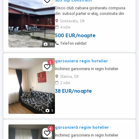
305 mp construiti
Disco club cabana gostavatu compusa
din: subsol parter si etaj, construita din
lemn, caramida si beton are in
Gostavatu, Olt
componenta 3 camere, sala disco, sala
4 iulie
jocuri, bar, bucatarie tip fast- food, baie,
500 EUR/noapte
magazie alimente si garaj + 2 terase de
vara, sistem de alarma si sistem de
Telefon validat
10
supraveghere video conectat la internet ...
garsoniera regin hotelier
1
închiriez garsoniera in regin hotelier
Slatina, Olt
2 iulie
38 EUR/noapte
5
garsonieră regim hotelier
4
închiriez garsoniera in regin hotelier