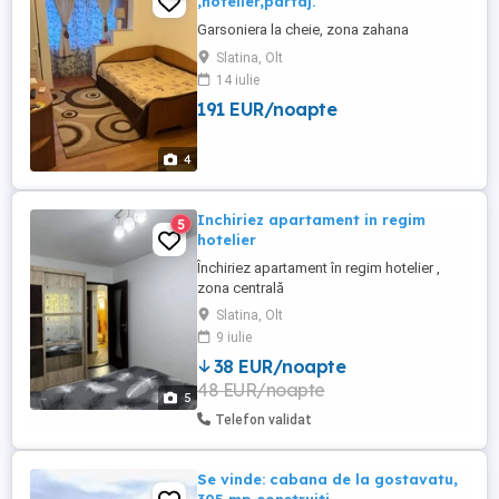
,hotelier,partaj.
Garsoniera la cheie, zona zahana
Slatina, Olt
14 iulie
191 EUR/noapte
4
Inchiriez apartament in regim
5
hotelier
Închiriez apartament în regim hotelier ,
zona centrală
Slatina, Olt
9 iulie
38 EUR/noapte
48 EUR/noapte
5
Telefon validat
Se vinde: cabana de la gostavatu,