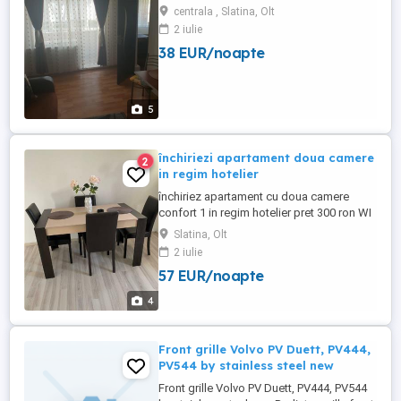
centrala , Slatina, Olt
2 iulie
38 EUR/noapte
5
închiriezi apartament doua camere
2
in regim hotelier
închiriez apartament cu doua camere
confort 1 in regim hotelier pret 300 ron WI
FI -TV cablu - frigider - plita electrica -
Slatina, Olt
cuptor - baie cu cada - tv in fiecare camera
2 iulie
57 EUR/noapte
4
Front grille Volvo PV Duett, PV444,
PV544 by stainless steel new
Front grille Volvo PV Duett, PV444, PV544