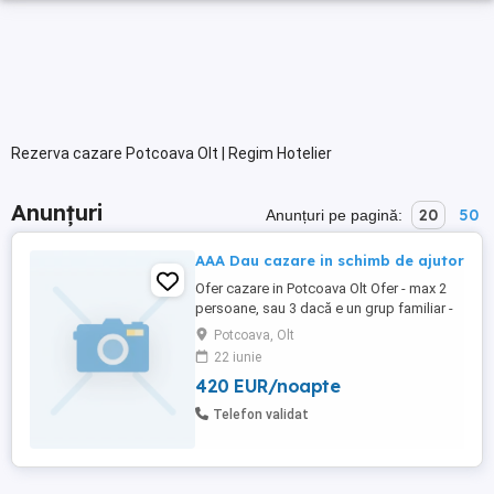
Rezerva cazare Potcoava Olt | Regim Hotelier
Anunțuri
20
50
Anunțuri pe pagină:
AAA Dau cazare in schimb de ajutor
Ofer cazare in Potcoava Olt Ofer - max 2
persoane, sau 3 dacă e un grup familiar -
net, -televiziune - mesele principale in
Potcoava, Olt
schimb de câțiva ore saptamanal de: -
22 iunie
ajutor in casa (curățenie - gatit) si sau -
420 EUR/noapte
munca usoara (hranit animale curățenie in
curte casa), -facultativ: ajutor în bar în
Telefon validat
schimb de ...