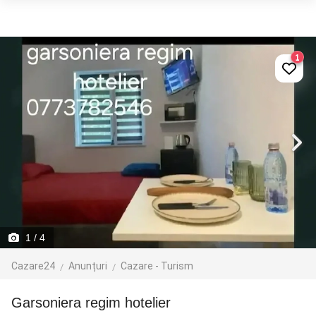
1
1
/ 4
Cazare24
Anunțuri
Cazare - Turism
garsoniera regim hotelier