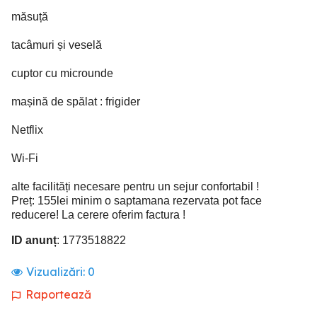
măsuță
tacâmuri și veselă
cuptor cu microunde
mașină de spălat : frigider
Netflix
Wi-Fi
alte facilități necesare pentru un sejur confortabil !
Preț: 155lei minim o saptamana rezervata pot face
reducere! La cerere oferim factura !
ID anunț
: 1773518822
Vizualizări:
0
Raportează