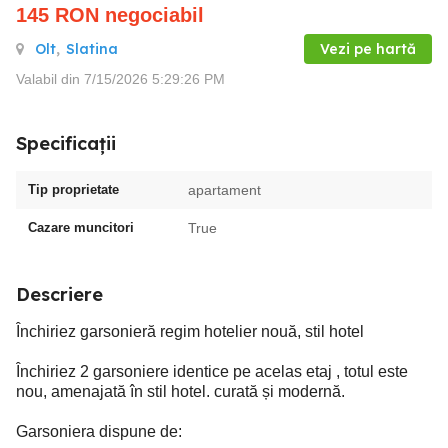
145
RON
negociabil
Olt
,
Slatina
Vezi pe hartă
Valabil din 7/15/2026 5:29:26 PM
Specificații
Tip proprietate
apartament
Cazare muncitori
True
Descriere
Închiriez garsonieră regim hotelier nouă, stil hotel
Închiriez 2 garsoniere identice pe acelas etaj , totul este
nou, amenajată în stil hotel. curată și modernă.
Garsoniera dispune de: