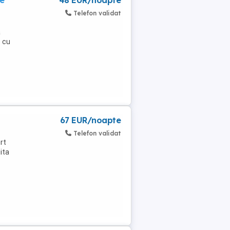
re
48 EUR/noapte
Telefon validat
ă
e cu
67 EUR/noapte
Telefon validat
rt
ita