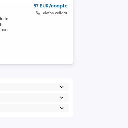
57 EUR/noapte
Telefon validat
tuita
e
casei