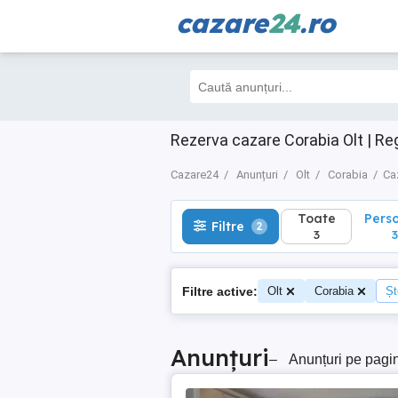
cazare
24
.ro
Toate
Perso
Filtre
2
3
3
Rezerva cazare Corabia Olt | Re
Cazare24
Anunțuri
Olt
Corabia
Ca
Toate
Pers
Filtre
2
3
3
Filtre active:
Olt
Corabia
Șt
Anunțuri
–
Anunțuri pe pagi