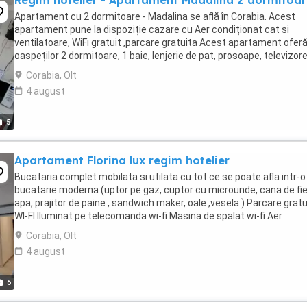
Regim hotelier - Apartament Madalina 2 dormitoa
Apartament cu 2 dormitoare - Madalina se află în Corabia. Acest
apartament pune la dispoziție cazare cu Aer condiționat cat si
ventilatoare, WiFi gratuit ,parcare gratuita Acest apartament ofer
oaspeților 2 dormitoare, 1 baie, lenjerie de pat, prosoape, televizor
ecran plat cu canale prin satelit, ...
Corabia, Olt
4 august
5
Apartament Florina lux regim hotelier
Bucataria complet mobilata si utilata cu tot ce se poate afla intr-o
bucatarie moderna (uptor pe gaz, cuptor cu microunde, cana de fie
apa, prajitor de paine , sandwich maker, oale ,vesela ) Parcare gratu
WI-FI Iluminat pe telecomanda wi-fi Masina de spalat wi-fi Aer
conditionat wi-fi Centrala ...
Corabia, Olt
4 august
6