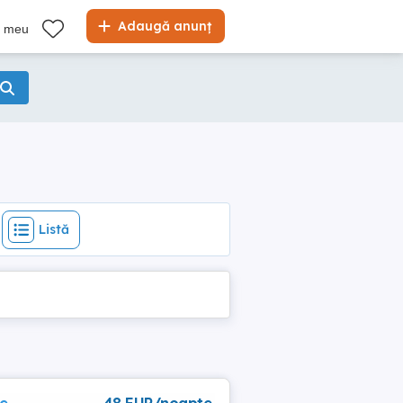
Listă
Adaugă anunț
l meu
Listă