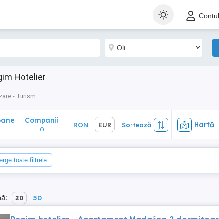
ane
Companii
Hartă
RON
EUR
Sortează
Contu
0
gim Hotelier
zare - Turism
oane
Companii
Hartă
RON
EUR
Sortează
0
erge toate filtrele
nă:
20
50