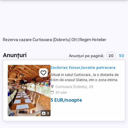
Rezerva cazare Curtisoara (Dobretu) Olt | Regim Hotelier
Anunțuri
20
50
Anunțuri pe pagină:
Inchiriez foisor,locatie petrecere
Situat in satul Curtisoara , la o distanta de
6 km de orasul Slatina, intr-o zona intima
fara vecini ,este locul ideal pentru o
Curtisoara (Dobretu), Olt
petrecere in mijlocul naturii. Va invitam sa
30 iulie
petreceti o zi minunata , la aer curat , in
5 EUR/noapte
compania prietenilor, familiei sau a
colegilor!! Locatia este potrivita pentru: -
organizare ...
8