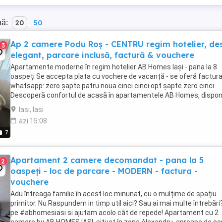
nă:
20
50
Ap 2 camere Podu Roș - CENTRU regim hotelier, de
3
elegant, parcare inclusă, factură & vouchere
Apartamente moderne în regim hotelier AB Homes Iași - pana la 8
oaspeți Se accepta plata cu vochere de vacanță - se oferă factur
whatsapp: zero șapte patru noua cinci cinci opt șapte zero cinci
Descoperă confortul de acasă în apartamentele AB Homes, disponi
în cele mai căutate zone din Iași Palas, ...
Iasi, Iasi
azi 15:08
7
Apartament 2 camere decomandat - pana la 5
2
oaspeți - loc de parcare - MODERN - factura -
vouchere
Adu întreaga familie în acest loc minunat, cu o mulțime de spațiu
primitor. Nu Raspundem in timp util aici? Sau ai mai multe întrebări
pe #abhomesiasi si ajutam acolo cât de repede! Apartament cu 2