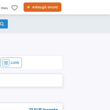
Listă
Adaugă anunț
l meu
Listă
23 EUR/noapte