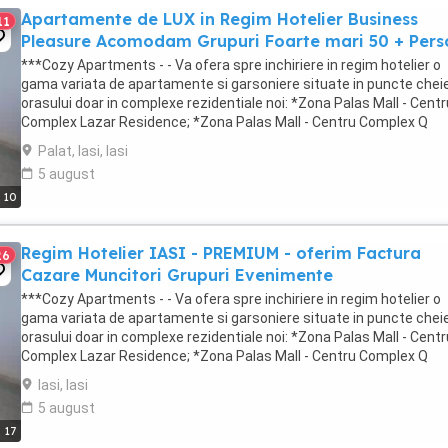
Apartamente de LUX in Regim Hotelier Business
11
Pleasure Acomodam Grupuri Foarte mari 50 + Per
***Cozy Apartments - - Va ofera spre inchiriere in regim hotelier o
gama variata de apartamente si garsoniere situate in puncte cheie
orasului doar in complexe rezidentiale noi: *Zona Palas Mall - Centr
Complex Lazar Residence; *Zona Palas Mall - Centru Complex Q
Residence; *Zona Palas Mall - ...
Palat, Iasi, Iasi
5 august
10
Regim Hotelier IASI - PREMIUM - oferim Factura
26
Cazare Muncitori Grupuri Evenimente
***Cozy Apartments - - Va ofera spre inchiriere in regim hotelier o
gama variata de apartamente si garsoniere situate in puncte cheie
orasului doar in complexe rezidentiale noi: *Zona Palas Mall - Centr
Complex Lazar Residence; *Zona Palas Mall - Centru Complex Q
Residence; *Zona Palas Mall - ...
Iasi, Iasi
5 august
17