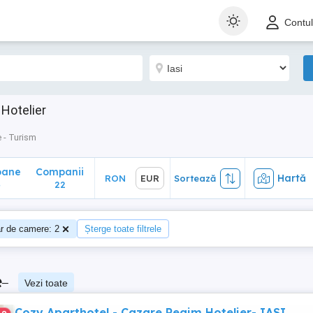
ane
Companii
Hartă
RON
EUR
Sortează
Contu
22
 Hotelier
 - Turism
oane
Companii
Hartă
RON
EUR
Sortează
4
22
 de camere: 2
Șterge toate filtrele
e
–
Vezi toate
Cozy Aparthotel - Cazare Regim Hotelier- IASI