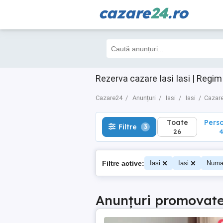
cazare
24
.ro
Toate
Perso
Filtre
3
26
4
Rezerva cazare Iasi Iasi | Regim
Cazare24
Anunțuri
Iasi
Iasi
Cazare
Toate
Pers
Filtre
3
26
Filtre active:
Iasi
Iasi
Numar
Anunțuri promovat