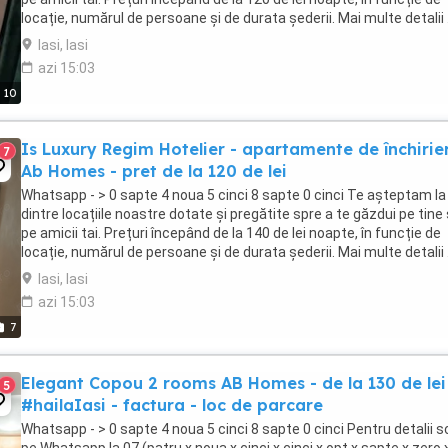
locație, numărul de persoane și de durata șederii. Mai multe detalii .
Iasi, Iasi
azi 15:03
10
Is Luxury Regim Hotelier - apartamente de închirier
7
Ab Homes - pret de la 120 de lei
Whatsapp - > 0 sapte 4 noua 5 cinci 8 sapte 0 cinci Te așteptam la
dintre locațiile noastre dotate și pregătite spre a te găzdui pe tine
pe amicii tai. Prețuri începând de la 140 de lei noapte, în funcție de
locație, numărul de persoane și de durata șederii. Mai multe detalii .
Iasi, Iasi
azi 15:03
7
Elegant Copou 2 rooms AB Homes - de la 130 de lei
5
#hailaIasi - factura - loc de parcare
Whatsapp - > 0 sapte 4 noua 5 cinci 8 sapte 0 cinci Pentru detalii sc