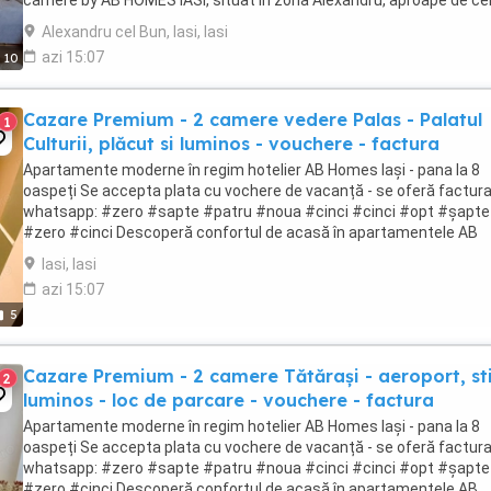
camere by AB HOMES IASI, situat în zona Alexandru, aproape de ce
orasului. Spațiu modern, ...
Alexandru cel Bun, Iasi, Iasi
azi 15:07
10
Cazare Premium - 2 camere vedere Palas - Palatul
1
Culturii, plăcut si luminos - vouchere - factura
Apartamente moderne în regim hotelier AB Homes Iași - pana la 8
oaspeți Se accepta plata cu vochere de vacanță - se oferă factur
whatsapp: #zero #sapte #patru #noua #cinci #cinci #opt #șapte
#zero #cinci Descoperă confortul de acasă în apartamentele AB
Homes, disponibile în cele mai căutate zone din ...
Iasi, Iasi
azi 15:07
5
Cazare Premium - 2 camere Tătărași - aeroport, stil
2
luminos - loc de parcare - vouchere - factura
Apartamente moderne în regim hotelier AB Homes Iași - pana la 8
oaspeți Se accepta plata cu vochere de vacanță - se oferă factur
whatsapp: #zero #sapte #patru #noua #cinci #cinci #opt #șapte
#zero #cinci Descoperă confortul de acasă în apartamentele AB