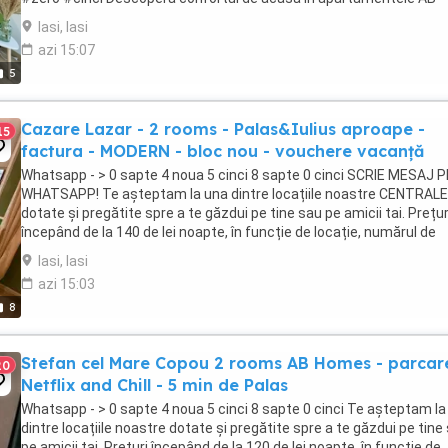
Homes, disponibile în cele mai căutate zone din ...
Iasi, Iasi
azi 15:07
5
Cazare Lazar - 2 rooms - Palas&Iulius aproape -
15
factura - MODERN - bloc nou - vouchere vacanță
Whatsapp - > 0 sapte 4 noua 5 cinci 8 sapte 0 cinci SCRIE MESAJ P
WHATSAPP! Te așteptam la una dintre locațiile noastre CENTRALE
dotate și pregătite spre a te găzdui pe tine sau pe amicii tai. Prețur
începând de la 140 de lei noapte, în funcție de locație, numărul de
persoane ...
Iasi, Iasi
azi 15:03
8
Stefan cel Mare Copou 2 rooms AB Homes - parcar
20
Netflix and Chill - 5 min de Palas
Whatsapp - > 0 sapte 4 noua 5 cinci 8 sapte 0 cinci Te așteptam la
dintre locațiile noastre dotate și pregătite spre a te găzdui pe tine
pe amicii tai. Prețuri începând de la 120 de lei noapte, în funcție de