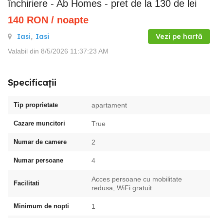
închiriere - Ab Homes - pret de la 130 de lei
140
RON
/ noapte
Iasi
,
Iasi
Vezi pe hartă
Valabil din 8/5/2026 11:37:23 AM
Specificații
Tip proprietate
apartament
Cazare muncitori
True
Numar de camere
2
Numar persoane
4
Acces persoane cu mobilitate
Facilitati
redusa, WiFi gratuit
Minimum de nopti
1