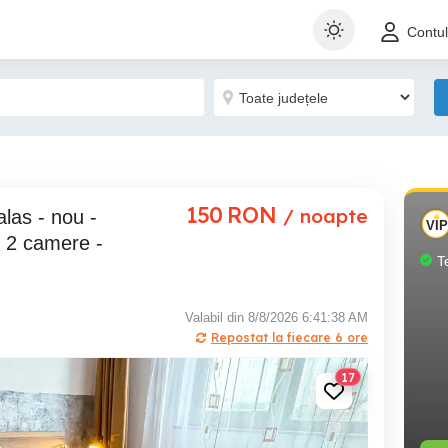
Contu
150
RON
/ noapte
 2 camere -
T
Valabil din 8/8/2026 6:41:38 AM
Repostat la fiecare 6 ore
17