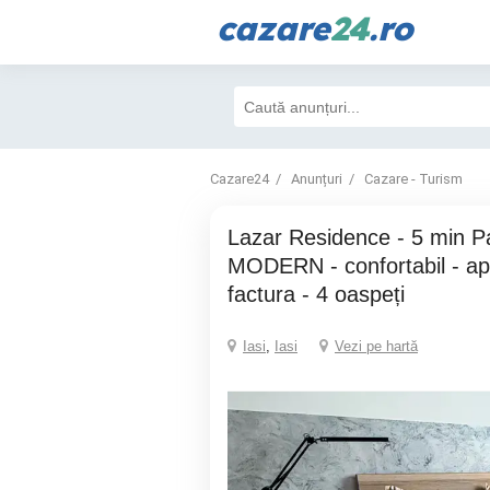
cazare
24
.ro
Cazare24
Anunțuri
Cazare - Turism
Lazar Residence - 5 min Palas - nou -
MODERN - confortabil - ap
factura - 4 oaspeți
Iasi
,
Iasi
Vezi pe hartă