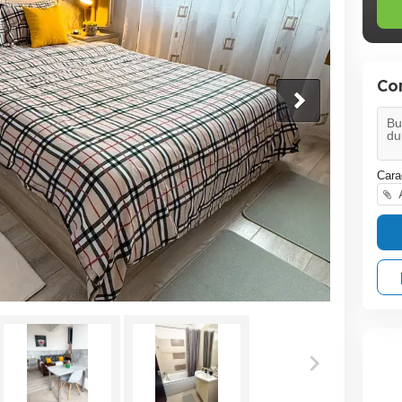
Co
Cara
A