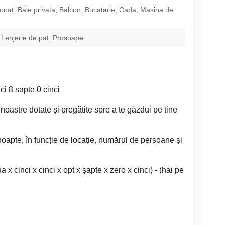
ionat, Baie privata, Balcon, Bucatarie, Cada, Masina de
 Lenjerie de pat, Prosoape
i 8 sapte 0 cinci
 noastre dotate și pregătite spre a te găzdui pe tine
noapte, în funcție de locație, numărul de persoane și
a x cinci x cinci x opt x șapte x zero x cinci) - (hai pe