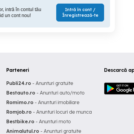
r, intră în contul tău
Intră în cont /
Înregistrează-te
id un cont nou!
Parteneri
Descarcă ap
Publi24.ro
- Anunturi gratuite
Bestauto.ro
- Anunturi auto/moto
Romimo.ro
- Anunturi imobiliare
Romjob.ro
- Anunturi locuri de munca
Bestbike.ro
- Anunturi moto
Animalutul.ro
- Anunturi gratuite