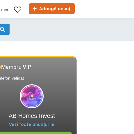
Adaugă anunț
l meu
Membru VIP
elefon validat
AB Homes Invest
Vezi toate anunțurile