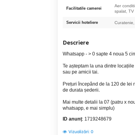
Aer condit
Facilitatile camerei
spalat, TV
Servicii hoteliere
Curatenie,
Descriere
Whatsapp - > 0 sapte 4 noua 5 cinc
Te așteptam la una dintre locațiile
sau pe amicii tai.
Prețuri începând de la 120 de lei 
de durata șederii.
Mai multe detalii la 07 (patru x nou
whatsapp, e mai simplu)
ID anunț
: 1719248679
Vizualizări:
0