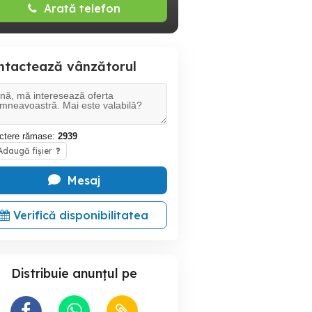
Arată telefon
ntactează vânzătorul
ctere rămase:
2939
daugă fișier
?
Mesaj
Verifică disponibilitatea
Distribuie anunțul pe